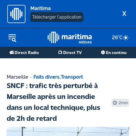
Maritima
X
Télécharger l'application
26
°C
REPLAY RADIO
📻 Direct Radio
📺 Direct TV
🔴 En continu
REPLAY TV
ÉCOUTER LES PODCASTS
Marseille
-
Faits divers
,
Transport
Martigues
SNCF : trafic très perturbé à
- Etang
Marseille après un incendie
de Berre
2
min
dans un local technique, plus
Marseille
de 2h de retard
- Aix
OM