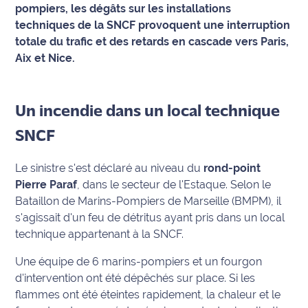
pompiers, les dégâts sur les installations
techniques de la SNCF provoquent une interruption
Info
route
totale du trafic et des retards en cascade vers Paris,
Aix et Nice.
Justice
Loisirs
Un incendie dans un local technique
SNCF
Météo
Politique
Le sinistre s'est déclaré au niveau du
rond-point
Pierre Paraf
, dans le secteur de l'Estaque. Selon le
Santé
Bataillon de Marins-Pompiers de Marseille (BMPM), il
s'agissait d'un feu de détritus ayant pris dans un local
Social
technique appartenant à la SNCF.
Une équipe de 6 marins-pompiers et un fourgon
Transport
d'intervention ont été dépêchés sur place. Si les
National
flammes ont été éteintes rapidement, la chaleur et le