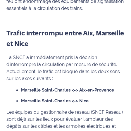
feu ont endommagé des équipements de signalisation
International
essentiels à la circulation des trains.
Défense
Trafic interrompu entre Aix, Marseille
Municipales
2026
et Nice
Contenus
La SNCF a immédiatement pris la décision
Partenaires
d'interrompre la circulation par mesure de sécurité.
Actuellement, le trafic est bloqué dans les deux sens
L'invité(e)
sur les axes suivants :
de la
rédaction
Marseille Saint-Charles <-> Aix-en-Provence
Coup de
Marseille Saint-Charles <-> Nice
coeur
Les équipes du gestionnaire de réseau (SNCF Réseau)
Maritima
sont déjà sur les lieux pour évaluer l'ampleur des
dégâts sur les câbles et les armoires électriques et
Fil