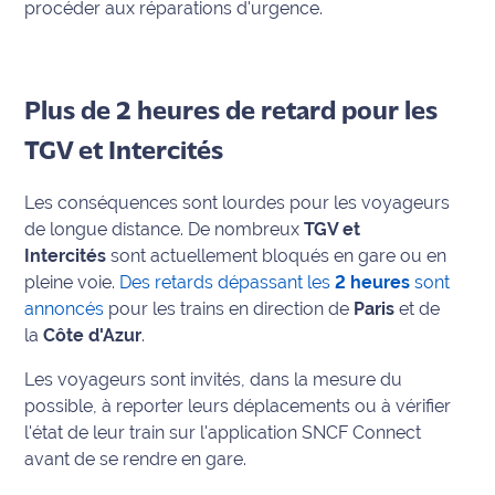
rouge
procéder aux réparations d'urgence.
Maritima
L'anecdote
de Jeff
Plus de 2 heures de retard pour les
TGV et Intercités
C'est
mon
Les conséquences sont lourdes pour les voyageurs
club
de longue distance. De nombreux
TGV et
Intercités
sont actuellement bloqués en gare ou en
Les
Coachs
pleine voie.
Des retards dépassant les
2 heures
sont
Maritima
annoncés
pour les trains en direction de
Paris
et de
la
Côte d'Azur
.
Bon
Les voyageurs sont invités, dans la mesure du
plan
sortie
possible, à reporter leurs déplacements ou à vérifier
l'état de leur train sur l'application SNCF Connect
avant de se rendre en gare.
Nous
contacter