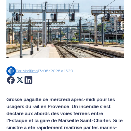
Agenda
Faits
divers
Sports
Société
Par
Maritima
17/06/2026 à 15:30
Culture
Économie
Grosse pagaille ce mercredi après-midi pour les
Éducation
usagers du rail en Provence. Un incendie s'est
déclaré aux abords des voies ferrées entre
Emploi
l'Estaque et la gare de Marseille Saint-Charles. Si le
sinistre a été rapidement maîtrisé par les marins-
Environnement