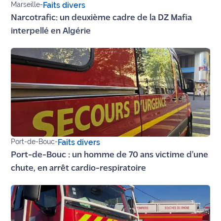
Marseille
-
Faits divers
site maritima.fr
Narcotrafic: un deuxième cadre de la DZ Mafia
interpellé en Algérie
Archives
Port-de-Bouc
-
Faits divers
Port-de-Bouc : un homme de 70 ans victime d'une
chute, en arrêt cardio-respiratoire