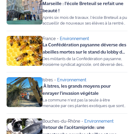
Marseille : l'école Breteuil se refait une
site maritima.fr
beauté !
Après six mois de travaux, l'école Breteuil a pu
Archives
accueillir de nouveaux ses élèves à la rentrée
de janvier dernier. Des salles de classes
totalement rénovées ou encore des nouvelles
France
-
Environnement
méthodes pédagogiques, la centaine d'élèves
La Confédération paysanne déverse des
de cette école peut désormais étudier dans
des conditions plus optimales.
abeilles mortes sur le stand du lobby des
Des militants de la Confédération paysanne,
pesticides au Salon de l'agriculture
troisième syndicat agricole, ont déversé des
sacs d'abeilles mortes sur le stand de Phyteis,
lobby des pesticides, au Salon de l'agriculture
Istres
-
Environnement
vendredi, pour protester contre la possible
À Istres, les grands moyens pour
réintroduction d'un "néonicotinoïde tueur
d'abeilles", avant d'être évacués par la
enrayer l'invasion végétale
sécurité.
La commune n'est pas la seule à être
menacée par ces plantes exotiques que sont
l'herbe de la pampa et le séneçon en arbre. À
l'image du frelon asiatique qui détruit nos
Bouches-du-Rhône
-
Environnement
guêpes et abeilles, ces espèces envahissantes
Retour de l’acétamipride: une
sont nocives pour la flore mais aussi la faune