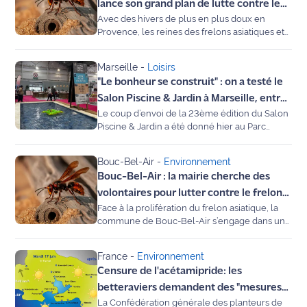
commune déploie un dispositif d'envergure.
lance son grand plan de lutte contre le
International
Maritima vous détaille le calendrier des
Avec des hivers de plus en plus doux en
frelon, le piégeage commence
interventions et les rendez-vous à venir.
Provence, les reines des frelons asiatiques et
maintenant
orientaux sortent prématurément de leur
Défense
sommeil. Une seule de ces "fondatrices" peut
Marseille
-
Loisirs
engendrer jusqu'à 13 000 ouvrières en une
Municipales
"Le bonheur se construit" : on a testé le
saison. Pour protéger nos abeilles et la
2026
sécurité des Provençaux, le Département des
Salon Piscine & Jardin à Marseille, entre
Bouches-du-Rhône lance son plan de
Le coup d’envoi de la 23ème édition du Salon
bassins écolos et jardins suspendus
piégeage printanier et propose des aides
Contenus
Piscine & Jardin a été donné hier au Parc
financières concrètes aux particuliers.
Chanot. Sous un soleil printanier retrouvé,
Partenaires
notre reporter Laurence Durandau s'est
Bouc-Bel-Air
-
Environnement
immergée dans les allées du salon pour
L'invité(e)
Bouc-Bel-Air : la mairie cherche des
dénicher les tendances 2026. De la mini-
de la
piscine connectée d'Istres aux oliviers
volontaires pour lutter contre le frelon
rédaction
millénaires, immersion dans le futur de vos
Face à la prolifération du frelon asiatique, la
asiatique
extérieurs.
commune de Bouc-Bel-Air s’engage dans une
Coup de
opération de piégeage à l’échelle
départementale. La mairie lance un appel à
coeur
France
-
Environnement
volontaires pour participer à cette action de
Maritima
Censure de l'acétamipride: les
protection des abeilles et de la biodiversité,
prévue dès le mois de février.
betteraviers demandent des "mesures
Fil
La Confédération générale des planteurs de
de sauvegarde"