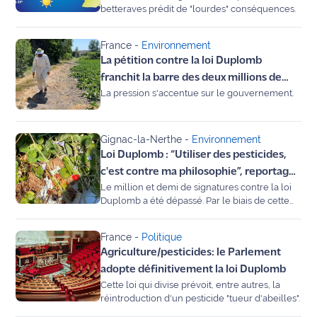
rouge
betteraves prédit de "lourdes" conséquences.
Maritima
France
-
Environnement
L'anecdote
La pétition contre la loi Duplomb
de Jeff
franchit la barre des deux millions de
La pression s'accentue sur le gouvernement.
signatures
C'est
mon
club
Gignac-la-Nerthe
-
Environnement
Loi Duplomb : “Utiliser des pesticides,
Les
c'est contre ma philosophie”, reportage
Coachs
Le million et demi de signatures contre la loi
dans une ferme Bio
Maritima
Duplomb a été dépassé. Par le biais de cette
pétition de nombreuses voix s’élèvent contre
Bon
cette loi qui va permettre la réintroduction de
France
-
Politique
plusieurs pesticides et insecticides de la
plan
Agriculture/pesticides: le Parlement
famille des néonicotinoïdes, la facilitation des
sortie
ouvrages de stockage de l’eau, comme les
adopte définitivement la loi Duplomb
mégabassines, ou encore l’assouplissement
Cette loi qui divise prévoit, entre autres, la
Nous
des règles en matière d’élevage intensif.
réintroduction d'un pesticide "tueur d'abeilles".
contacter