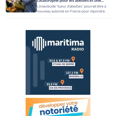
locales.
catastrophe pour les abeilles et une
L’insecticide "tueur d’abeilles” pourrait être à
nécessité pour les agriculteurs
nouveau autorisé en France pour répondre
aux demandes des agriculteurs.