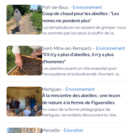
Port-de-Bouc
-
Environnement
Ecouter
Coup de chaud pour les abeilles : "Les
et voir
reines ne pondent plus"
Maritima
Les températures ne cessent de grimper, nous
ne sommes pas les seuls à souffrir de la
Qui
chaleur caniculaire, les abeilles de notre
sommes
région y sont particulièrement sensibles.
Saint-Mitre-les-Remparts
-
Environnement
nous ?
"S'il n'y a plus d'abeilles, il n'y a plus
d'hommes"
Devenir
Les abeilles jouent un rôle essentiel pour
annonceur
l'écosystème et la biodiversité. Pourtant, la
société Régionale d'Apiculture des Bouches-
Recrutement
du-Rhône tire la sonnette d'alarme. Elle alerte
Martigues
-
Environnement
sur la diminution de la population d'insectes
À la rencontre des abeilles : une leçon
dans les ruches. La faute, selon elle, aux
Mention
pratiques humaines et à l'utilisation de certains
de nature à la ferme de Figuerolles
légales
produits phytosanitaires.
Au cœur de la ferme pédagogique de
Martigues, les enfants découvrent le rôle
Conditions
essentiel des abeilles à travers une visite
générales
immersive, ludique et gourmande.
Marseille
-
Éducation
d'utilisation du