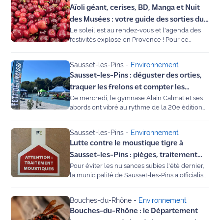
Aïoli géant, cerises, BD, Manga et Nuit
publique ce jeudi 28 mai 2026. L'objectif :
Info
mobiliser les habitants autour du plan de lutte
des Musées : votre guide des sorties du
route
engagé avec l'expert Rentokil. Car si la ville
Le soleil est au rendez-vous et l'agenda des
week-end de Pentecôte en Provence
traite les espaces publics, 80 % de la lutte se
festivités explose en Provence ! Pour ce
joue en réalité dans vos jardins.
week-end des 23 et 24 mai 2026, le territoire
Justice
de l'Étang de Berre et le Pays d'Aix vous
Sausset-les-Pins
-
Environnement
proposent un cocktail d'animations gratuites :
Loisirs
Sausset-les-Pins : déguster des orties,
des traditions de la Crau à la magie d'Istres, en
passant par la Nuit des Musées. Maritima a
traquer les frelons et compter les
Météo
sélectionné pour vous quelques rendez-vous
Ce mercredi, le gymnase Alain Calmat et ses
papillons... On a fêté la nature sur la Côte
incontournables près de chez vous.
abords ont vibré au rythme de la 20e édition
Bleue
de la Fête de la Nature. Pour la première fois à
Politique
Sausset-les-Pins, cet événement national a
Sausset-les-Pins
-
Environnement
pris une résonance toute particulière. Entre
Santé
Lutte contre le moustique tigre à
ateliers sur la biodiversité, lutte contre les
espèces invasives et gastronomie sauvage,
Sausset-les-Pins : pièges, traitement
Social
notre reporter Michel Montagne a pris le pouls
Pour éviter les nuisances subies l'été dernier,
bio et réunion publique, le plan
de cette journée sous le signe du "vert et du
la municipalité de Sausset-les-Pins a officialisé
d'attaque est lancé !
bleu". Reportage.
une convention stratégique avec l'expert
Transport
Rentokil. Entre la pose de pièges sélectifs, une
Bouches-du-Rhône
-
Environnement
méthode de traitement 100 % biologique et un
National
Bouches-du-Rhône : le Département
appel à la mobilisation des habitants, la