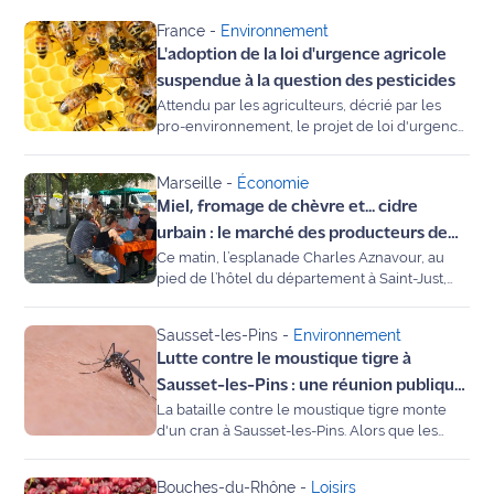
France
-
Environnement
Agenda
L'adoption de la loi d'urgence agricole
suspendue à la question des pesticides
Faits
Attendu par les agriculteurs, décrié par les
divers
pro-environnement, le projet de loi d'urgence
agricole revient ce lundi 20 juillet à
l'Assemblée, mais un article clivant sur les
Sports
Marseille
-
Économie
pesticides rend son adoption incertaine, et
Miel, fromage de chèvre et... cidre
Matignon tente de jauger les troupes avant le
Société
vote.
urbain : le marché des producteurs de
Ce matin, l’esplanade Charles Aznavour, au
Saint-Just a fêté l’été à Marseille
Culture
pied de l’hôtel du département à Saint-Just,
s'est transformée en une immense halle à ciel
ouvert. Entre les étals colorés et le chant des
Économie
Sausset-les-Pins
-
Environnement
cigales, notre reporter Michel Montagne a
Lutte contre le moustique tigre à
rencontré ces producteurs passionnés qui font
Éducation
vivre le terroir des Bouches-du-Rhône. Entre
Sausset-les-Pins : une réunion publique
innovations pour contrer la canicule et
La bataille contre le moustique tigre monte
ce 28 mai
reconversions insolites, récit d’une matinée
Emploi
d'un cran à Sausset-les-Pins. Alors que les
riche en saveurs.
récentes pluies et la remontée des
températures favorisent la prolifération des
Environnement
Bouches-du-Rhône
-
Loisirs
larves, la municipalité organise une réunion