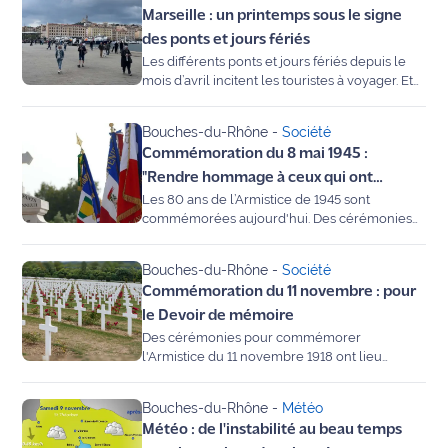
Marseille : un printemps sous le signe
transmettre la mémoire aux générations
Info
futures à travers des cérémonies et des
des ponts et jours fériés
route
défilés.
Les différents ponts et jours fériés depuis le
mois d’avril incitent les touristes à voyager. Et
la région marseillaise en profite pour lancer
Justice
petit à petit son activité touristique.
Bouches-du-Rhône
-
Société
Loisirs
Commémoration du 8 mai 1945 :
"Rendre hommage à ceux qui ont
Météo
Les 80 ans de l’Armistice de 1945 sont
combattu pour notre liberté"
commémorées aujourd'hui. Des cérémonies
sont organisées un peu partout. Exemple à
Politique
Martigues, Saint-Mitre, Istres, Aix, Port-de-
Bouches-du-Rhône
-
Société
Bouc, Saint-Victoret,..
Santé
Commémoration du 11 novembre : pour
le Devoir de mémoire
Social
Des cérémonies pour commémorer
l'Armistice du 11 novembre 1918 ont lieu
partout dans le département.
Transport
Bouches-du-Rhône
-
Météo
National
Météo : de l'instabilité au beau temps