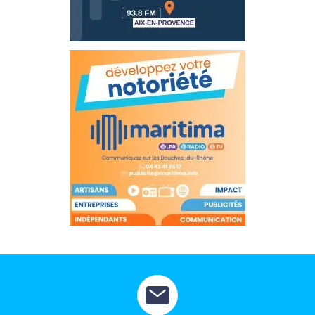
rouge
Maritima
L'anecdote
de Jeff
C'est
mon
club
Les
Coachs
Maritima
Bon
plan
sortie
Nous
contacter