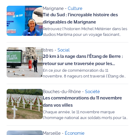
Marignane
-
Culture
Agenda
Tié du Sud : l'incroyable histoire des
dirigeables de Marignane
Faits
Retrouvez l'historien Michel Méténier dans les
divers
studios Maritima pour un voyage fascinant
après la Grande Guerre. Découvrez comment
d'imposantes prises de guerre ont scellé le
Sports
Istres
-
Social
destin de notre territoire
20 km à la nage dans l'Étang de Berre :
Société
retour sur une traversée pour les
En ce jour de commémoration du 11
blessés de guerre
Culture
novembre, 8 nageurs ont traversé l’Étang de
Berre pour rendre hommage et soutenir les
Bleuets de France.
Économie
Bouches-du-Rhône
-
Société
Les commémorations du 11 novembre
Éducation
dans vos villes
Chaque année, le 11 novembre marque
Emploi
l’hommage national aux soldats morts pour la
France lors de la Première Guerre mondiale.
Dans les villes de Provence, cette journée est
Environnement
Marseille
-
Économie
l’occasion de se souvenir, de se recueillir et de