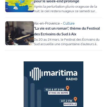
pour le week-end prolongé
International
Après la perturbation pluvio orageuse de la
nuit, le ciel restera nuageux ce samedi sur
l'ensemble du département...
Défense
Aix-en-Provence
-
Culture
Municipales
"La vie est un roman", thème du Festival
2026
des Ecrivains du Sud à Aix
Du 20 au 24 mars, le Festival des Écrivains du
Contenus
Sud accueille une cinquantaine d’auteurs à
Aix-en-Provence sur le thème « La vie est un
Partenaires
roman ».
L'invité(e)
de la
rédaction
Coup de
coeur
Maritima
Fil