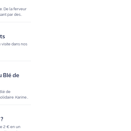
. De la ferveur
sant par des
ction d'événements
ts
 visite dans nos
u Blé de
 Blé de
olidaire. Karine
n des petits
 ?
de 2 € en un