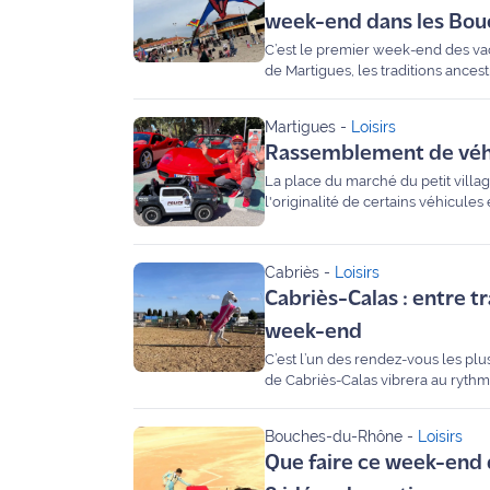
week-end dans les Bo
Ecouter
C’est le premier week-end des vaca
et voir
de Martigues, les traditions ances
Maritima
déco à Marseille, le programme de
rien rater de ces deux jours de fest
Martigues
-
Loisirs
Qui
Rassemblement de véhic
sommes
La place du marché du petit vill
nous ?
l'originalité de certains véhicule
l'occasion de demander aux proprié
Devenir
impacter leurs déplacements.
annonceur
Cabriès
-
Loisirs
Cabriès-Calas : entre tr
Recrutement
week-end
C’est l’un des rendez-vous les 
Mention
de Cabriès-Calas vibrera au rythm
légales
inédites pour toute la famille, l’é
programme au micro de Maritima.
Conditions
Bouches-du-Rhône
-
Loisirs
générales
Que faire ce week-end de
d'utilisation du