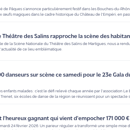
é de Pâques s'annonce particulièrement festif dans les Bouches-du-Rhône
x œufs magiques dans le cadre historique du Château de l'Empéri, en pas
 les occasions de sortir en famille ne manquent pas. Découvrez notre séle
 Théâtre des Salins rapproche la scène des habitan
e de la Scène Nationale du Théâtre des Salins de Martigues, nous a rendu
 l'actualité de ce lieu emblématique.
0 danseurs sur scène ce samedi pour le 23e Gala d
es enfants malades : c’est le défi relevé chaque année par l'association Le
Trenet, six écoles de danse de la région se réunissent pour un spectacle s
locale, nous explique comment les fonds récoltés transforment le quotidie
 ateliers d'équithérapie.
t l'heureux gagnant qui vient d'empocher 171 000 €
ardi 24 février 2026. Un parieur régulier a transformé une simple mise 