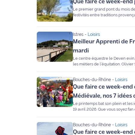
Que faire ce week-end p
rouge
Maritima
Le premier grand pont du mois de m
festivités entre traditions proven
retour de la Course de Côte à Istr
L'anecdote
incontournables du week-end pour 
de Jeff
Istres
-
Loisirs
Meilleur Apprenti de Fra
C'est
mon
mardi
club
Le centre équestre le Deven evin,
les métiers de l’équitation. Olivi
Les
sur l'importance de cet événement
ferrants.
Coachs
Bouches-du-Rhône
-
Loisirs
Maritima
Que faire ce week-end de
Médiévale, nos 7 idées 
Bon
plan
Le printemps bat son plein et les
19 avril 2026. Que vous soyez fan
sortie
ou en quête de nature dans les p
sélection pour profiter du soleil 
Bouches-du-Rhône
-
Loisirs
Nous
Que faire ce week-end de
contacter