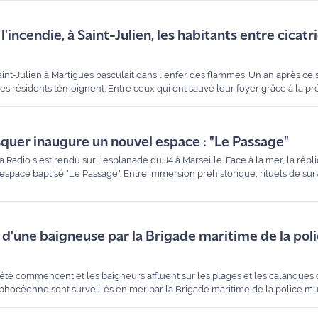
ter les missions de l'association dans notre journal de 18 heures.
l'incendie, à Saint-Julien, les habitants entre cicatr
Saint-Julien à Martigues basculait dans l'enfer des flammes. Un an après ce s
les résidents témoignent. Entre ceux qui ont sauvé leur foyer grâce à la p
u feu, le récit d'une journée où tout a basculé.
osquer inaugure un nouvel espace : "Le Passage"
a Radio s'est rendu sur l'esplanade du J4 à Marseille. Face à la mer, la répl
space baptisé "Le Passage". Entre immersion préhistorique, rituels de surv
e d'une baigneuse par la Brigade maritime de la pol
'été commencent et les baigneurs affluent sur les plages et les calanques 
té phocéenne sont surveillés en mer par la Brigade maritime de la police m
ompte 40 agents qui repèrent les comportements à risque, sensibilisent le
nt aussi assistance en cas de péril.