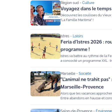
Région sud
-
Culture
Voyagez dans le temps 
Info
route
Découvrez les coulisses du Vieux 
"La Famille Maritima" !
Justice
Istres
-
Loisirs
Loisirs
Feria d’Istres 2026 : r
Météo
programme !
Istres va battre au rythme de la Fe
Politique
a concocté un programme XXL : trois
Roussataïo de 50 chevaux et l'hom
Santé
Marseille
-
Société
"L’animal ne trahit pas"
Social
Marseille-Provence
Alors que les vacances approchent,
Transport
Entre abandons en hausse et conse
cœur de la structure.
National
Salon-de-Provence
-
Environn