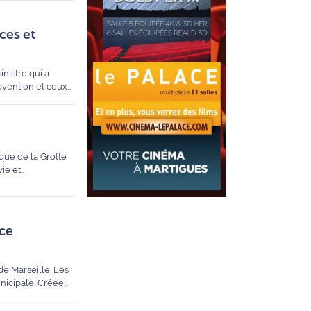
ices et
inistre qui a
révention et ceux
ique de la Grotte
ie et
ice
de Marseille. Les
unicipale. Créée
s plaisanciers,