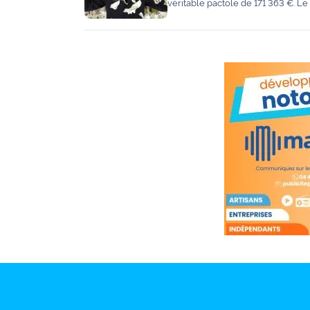
véritable pactole de 171 363 €. Le
une effervescence toute particuli