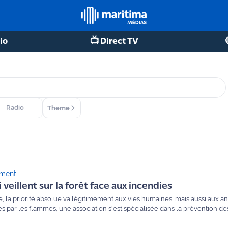
io
📺 Direct TV
Radio
Theme
ement
i veillent sur la forêt face aux incendies
e, la priorité absolue va légitimement aux vies humaines, mais aussi aux a
 par les flammes, une association s'est spécialisée dans la prévention des
lleurs Équestres Prévention Incendie France). Basée à Miramas, elle rassem
 et sapeurs-pompiers. Rencontre avec son président-fondateur, Rémi Ka