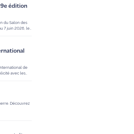
 9e édition
on du Salon des
u 7 juin 2026, le
le record venue à
ernational
international de
licité avec les
 podiums et
Guerre. Découvrez