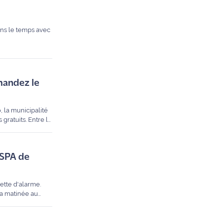
ans le temps avec
emandez le
, la municipalité
gratuits. Entre la
k-end.
a SPA de
ette d'alarme.
la matinée au