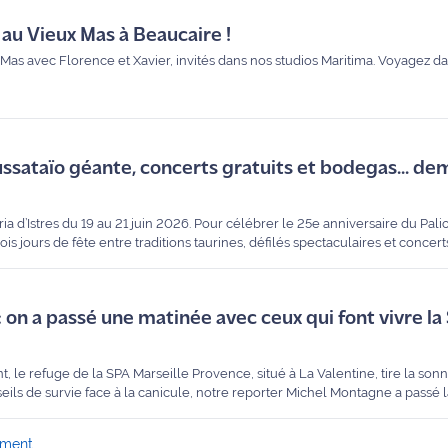
au Vieux Mas à Beaucaire !
Mas avec Florence et Xavier, invités dans nos studios Maritima. Voyagez d
oussataïo géante, concerts gratuits et bodegas... d
ria d’Istres du 19 au 21 juin 2026. Pour célébrer le 25e anniversaire du Palio
 jours de fête entre traditions taurines, défilés spectaculaires et concerts 
mage aux Rita Mitsouko, découvrez tout ce qu'il ne faut pas rater ce wee
 : on a passé une matinée avec ceux qui font vivre l
 le refuge de la SPA Marseille Provence, situé à La Valentine, tire la sonn
ils de survie face à la canicule, notre reporter Michel Montagne a passé 
ement