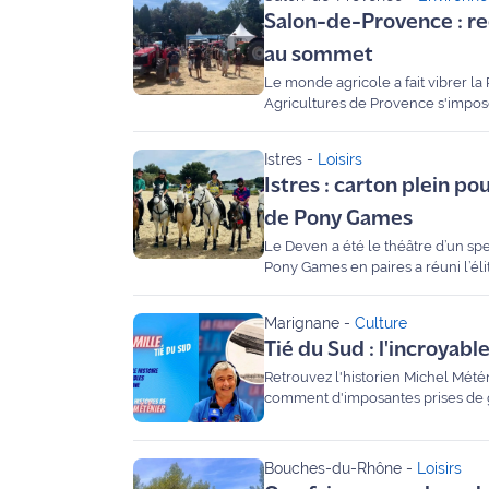
Salon-de-Provence : rec
International
au sommet
Défense
Le monde agricole a fait vibrer l
Agricultures de Provence s'impose
Domaine du Merle à Salon-de-Prove
Municipales
la rencontre de nos éleveurs et p
2026
Istres
-
Loisirs
Istres : carton plein p
Contenus
de Pony Games
Partenaires
Le Deven a été le théâtre d’un sp
Pony Games en paires a réuni l’élit
L'invité(e)
poneys, les cavaliers du Centre É
de la
validant le travail de formation e
rédaction
Marignane
-
Culture
Tié du Sud : l'incroyab
Coup de
Retrouvez l'historien Michel Mété
coeur
comment d'imposantes prises de gu
Maritima
Bouches-du-Rhône
-
Loisirs
Fil