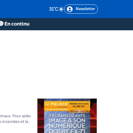
31
°C
Newsletter
🔴 En continu
nimaux. Pour aider
 incendies et le
ble cavaliers,
uffmann, sapeur-