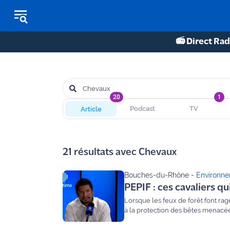
📻 Direct Rad
REPLAY RADIO
REPLAY TV
20
1
Article
Podcast
TV
ÉCOUTER LES PODCASTS
Martigues
21
résultats avec
Chevaux
- Etang
de Berre
Bouches-du-Rhône
-
Environn
PEPIF : ces cavaliers qu
Marseille
- Aix
Lorsque les feux de forêt font rag
à la protection des bêtes menacées
secours animalier : PEPIF (Patroui
OM
professionnels du monde équestre