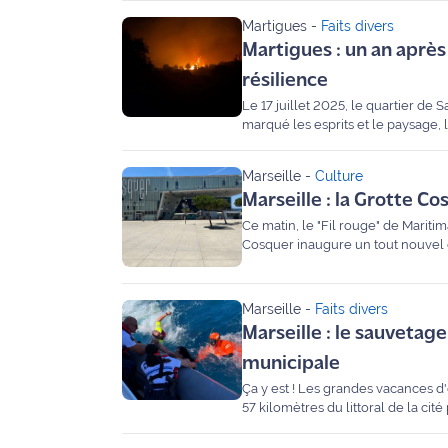
pompier depuis 21 ans, venu présen
Martigues
-
Faits divers
Agenda
Martigues : un an après 
résilience
Faits
Le 17 juillet 2025, le quartier de 
divers
marqué les esprits et le paysage, 
qui portent encore les stigmates d
Sports
Marseille
-
Culture
Marseille : la Grotte C
Société
Ce matin, le "Fil rouge" de Maritim
Cosquer inaugure un tout nouvel e
Culture
découvertes scientifiques,
Économie
Marseille
-
Faits divers
Marseille : le sauvetag
Éducation
municipale
Ça y est ! Les grandes vacances d
Emploi
57 kilomètres du littoral de la ci
en 2023, cette unité spécialisée c
Environnement
verbalisent les infractions et porte