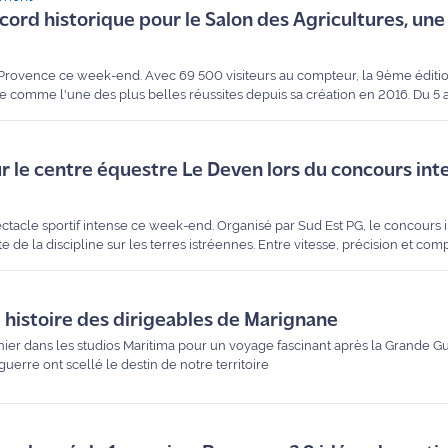
ord historique pour le Salon des Agricultures, une
a Provence ce week-end. Avec 69 500 visiteurs au compteur, la 9ème éditi
 comme l'une des plus belles réussites depuis sa création en 2016. Du 5 a
nce s’est transformé en une immense vitrine du terroir, attirant une fou
roducteurs locaux.
our le centre équestre Le Deven lors du concours int
ectacle sportif intense ce week-end. Organisé par Sud Est PG, le concours 
e de la discipline sur les terres istréennes. Entre vitesse, précision et comp
questre Le Deven se sont particulièrement illustrés, décrochant plusieurs
ngagé depuis des mois.
le histoire des dirigeables de Marignane
nier dans les studios Maritima pour un voyage fascinant après la Grande 
erre ont scellé le destin de notre territoire