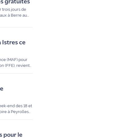
s gratuites
 trois jours de
vaux à Berre au
ez-vous
 Istres ce
ance (MAF) pour
on (FFE), revient
 maréchaux-
re
eek-end des 18 et
oire à Peyrolles
. Découvrez notre
s pour le