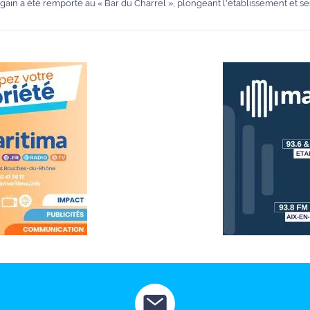
 gain a été remporté au « Bar du Charrel », plongeant l'établissement et se
ère.