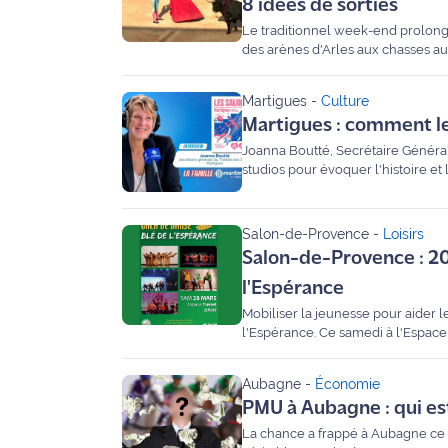
8 idées de sorties
site maritima.fr
Le traditionnel week-end prolong
des arènes d'Arles aux chasses au
Archives
foires vintage sur la Côte Bleue,
pour les 4, 5 et 6 avril 2026.
Martigues
-
Culture
Martigues : comment le
Joanna Boutté, Secrétaire Général
studios pour évoquer l'histoire et
Salon-de-Provence
-
Loisirs
Salon-de-Provence : 20
l'Espérance
Mobiliser la jeunesse pour aider l
l'Espérance. Ce samedi à l'Espace 
Mofredj, présidente de l'antenne 
patients, de l'hôpital de Salon aux
Aubagne
-
Économie
PMU à Aubagne : qui es
La chance a frappé à Aubagne ce m