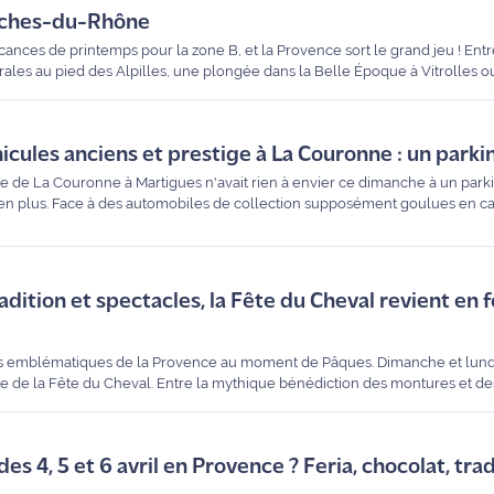
uches-du-Rhône
nces de printemps pour la zone B, et la Provence sort le grand jeu ! Entre
trales au pied des Alpilles, une plongée dans la Belle Époque à Vitrolles 
s 11 et 12 avril 2026 est d'une richesse exceptionnelle. Découvrez notre 
ivités.
ules anciens et prestige à La Couronne : un parki
age de La Couronne à Martigues n'avait rien à envier ce dimanche à un pa
s en plus. Face à des automobiles de collection supposément goulues en car
taires - ainsi qu'aux visiteurs - si la flambée actuelle des prix à la pom
adition et spectacles, la Fête du Cheval revient en 
plus emblématiques de la Provence au moment de Pâques. Dimanche et lun
e de la Fête du Cheval. Entre la mythique bénédiction des montures et de
vénement attend plus de 15 000 passionnés. Alain Caillol, du comité des fête
s 4, 5 et 6 avril en Provence ? Feria, chocolat, tradi