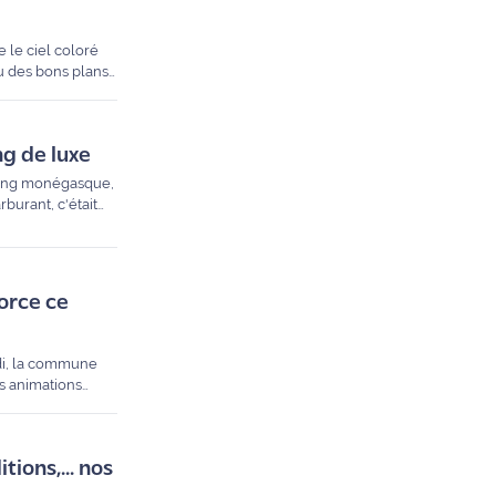
 le ciel coloré
ou des bons plans
sélection pour ne
ng de luxe
rking monégasque,
burant, c'était
pe commençait à
force ce
di, la commune
s animations
s, détaille le
tions,... nos