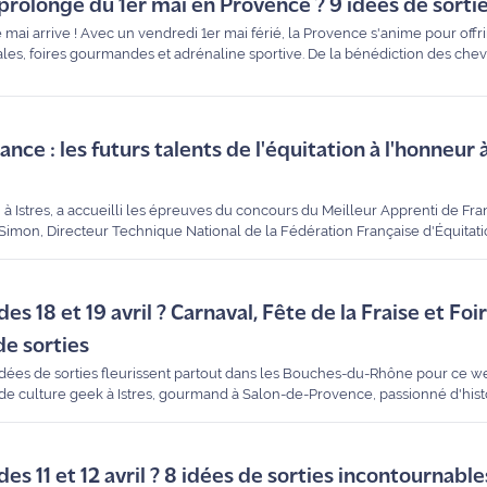
rolongé du 1er mai en Provence ? 9 idées de sortie
ai arrive ! Avec un vendredi 1er mai férié, la Provence s'anime pour offrir
çales, foires gourmandes et adrénaline sportive. De la bénédiction des che
es, en passant par les fleurs à Salon, Maritima vous a sélectionné les rend
profiter du soleil en famille ou entre amis.
nce : les futurs talents de l'équitation à l'honneur à
 à Istres, a accueilli les épreuves du concours du Meilleur Apprenti de Fr
er Simon, Directeur Technique National de la Fédération Française d'Équitati
 qui met en lumière l'excellence et la passion des futurs enseignants et
s 18 et 19 avril ? Carnaval, Fête de la Fraise et Foi
de sorties
 idées de sorties fleurissent partout dans les Bouches-du-Rhône pour ce w
 de culture geek à Istres, gourmand à Salon-de-Provence, passionné d'hist
arcs départementaux, le territoire propose des événements exceptionnels
provençal en famille ou entre amis.
s 11 et 12 avril ? 8 idées de sorties incontournable