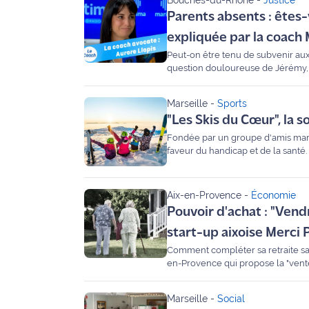
Bouches-du-Rhône
-
Justice
Parents absents : êtes-
Ecouter
expliquée par la coach
et voir
Maritima
Peut-on être tenu de subvenir aux 
question douloureuse de Jérémy, 
aujourd'hui face à des dettes impo
Qui
Oliviers, nous explique ce qu’est 
sommes
Marseille
-
Sports
nous ?
"Les Skis du Cœur", la s
Fondée par un groupe d'amis marsei
Devenir
faveur du handicap et de la santé.
annonceur
Aix-en-Provence
-
Économie
Recrutement
Pouvoir d'achat : "Vend
Mention
start-up aixoise Merci 
légales
Comment compléter sa retraite sans
en-Provence qui propose la "vente 
Conditions
Perrazi a expliqué à Gilles Fenech
générales
Marseille
-
Social
d'utilisation du