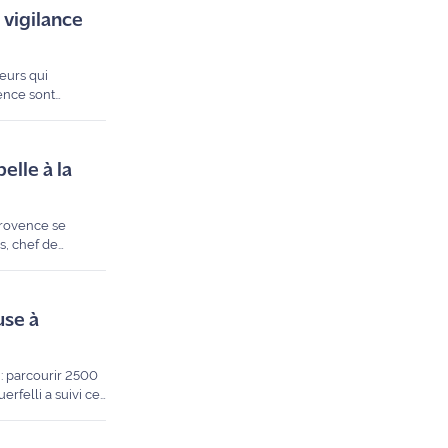
t vigilance
leurs qui
ence sont
rictions et les
elle à la
Provence se
s, chef de
 pour les
use à
: parcourir 2500
rfelli a suivi ce