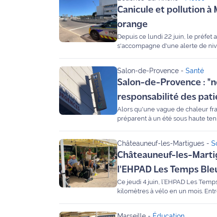
Canicule et pollution à M
International
orange
Défense
Depuis ce lundi 22 juin, le préfet 
s'accompagne d'une alerte de nive
instaurées sur les routes du départ
Municipales
recommandations de santé.
2026
Salon-de-Provence
-
Santé
Salon-de-Provence : "ne
Contenus
responsabilité des pati
Partenaires
Alors qu'une vague de chaleur fr
préparent à un été sous haute tensi
L'invité(e)
service, appelle à la responsabilit
de la
urgences vitales
rédaction
Châteauneuf-les-Martigues
-
S
Châteauneuf-les-Martigu
Coup de
l'EHPAD Les Temps Ble
coeur
Ce jeudi 4 juin, l’EHPAD Les Temp
Maritima
kilomètres à vélo en un mois. Entr
"Fil Rouge" riche en émotions. Obje
Fil
Marseille
-
Éducation