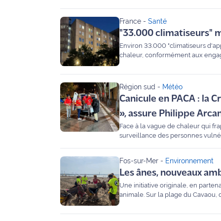
Rhône, le constat est sans appel : 
Agenda
France
-
Santé
"33.000 climatiseurs" m
Faits
Environ 33.000 "climatiseurs d'app
divers
chaleur, conformément aux engage
Sports
Région sud
-
Météo
Canicule en PACA : la 
Société
», assure Philippe Arc
Culture
Face à la vague de chaleur qui fra
surveillance des personnes vulnér
PACA et Corse, détaille au micro d
Économie
Fos-sur-Mer
-
Environnement
Éducation
Les ânes, nouveaux am
Une initiative originale, en parte
Emploi
animale. Sur la plage du Cavaou, d
ramassage des déchets. Un disposit
en bénévoles d'un jour.
Environnement