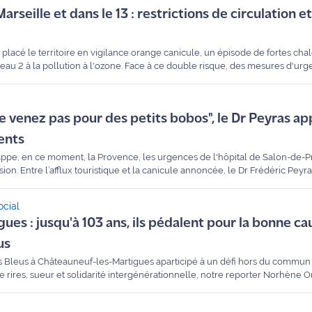
arseille et dans le 13 : restrictions de circulation e
a placé le territoire en vigilance orange canicule, un épisode de fortes cha
au 2 à la pollution à l'ozone. Face à ce double risque, des mesures d'urg
ement et dans le centre-ville de Marseille. Maritima fait le point sur les rest
 venez pas pour des petits bobos", le Dr Peyras app
ents
appe, en ce moment, la Provence, les urgences de l'hôpital de Salon-de-
on. Entre l’afflux touristique et la canicule annoncée, le Dr Frédéric Peyra
é de chacun au micro de Maritima Radio. Objectif : ne pas saturer le service
ocial
es : jusqu'à 103 ans, ils pédalent pour la bonne ca
us
s Bleus à Châteauneuf-les-Martigues aparticipé à un défi hors du commun 
e rires, sueur et solidarité intergénérationnelle, notre reporter Norhène Oue
ctif : récolter des fonds pour les enfants hospitalisés.