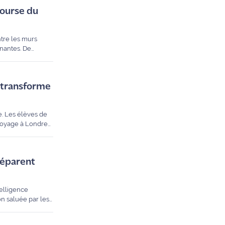
Bourse du
ntre les murs
nnantes. De
s apprenants et
i transforme
e. Les élèves de
 voyage à Londres.
ique hors du
préparent
telligence
on saluée par les