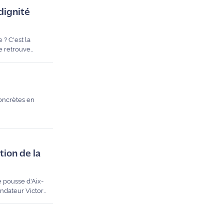
dignité
 ? C'est la
e retrouve
La Fare-les-
concrètes en
tion de la
e pousse d'Aix-
ondateur Victor