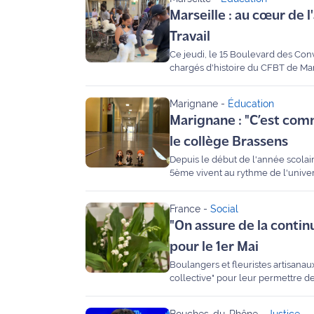
rouge
Marseille : au cœur de 
Maritima
Travail
L'anecdote
Ce jeudi, le 15 Boulevard des Conv
de Jeff
chargés d'histoire du CFBT de Mars
l’optique au toilettage canin en p
des formateurs fiers de leurs méti
C'est
Marignane
-
Éducation
mon
Marignane : "C’est comm
club
le collège Brassens
Depuis le début de l'année scolai
Les
5ème vivent au rythme de l'univers
Coachs
Invitées de Maritima, Jennifer Pie
Maritima
commun.
France
-
Social
Bon
"On assure de la continu
plan
pour le 1er Mai
sortie
Boulangers et fleuristes artisanaux
collective" pour leur permettre de 
Nous
professionnels, mais fustigée par l
contacter