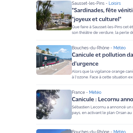
Sausset-les-Pins
-
Loisirs
"Sardinades, fête vénit
Info
route
"joyeux et culturel"
Que faire à Sausset-les-Pins cet ét
Justice
son théâtre de verdure, la perle de
l’invité de Maritima pour présente
Loisirs
Bouches-du-Rhône
-
Météo
Canicule et pollution d
Météo
d'urgence
Politique
Alors que la vigilance orange cani
à l'ozone. Face à cette situation 
départemental déploient des mesure
Santé
refuges climatisés pour les plus fr
France
-
Météo
Social
Canicule : Lecornu ann
Sébastien Lecornu a annoncé un re
Transport
pays, en activant le plan Orsan au 
National
Bouches-du-Rhône
-
Météo