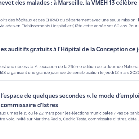
hevet des malades : à Marseille, la VMEH 13 célèbre
loirs des hôpitaux et des EHPAD du département avec une seule mission : br
 Malades en Établissements Hospitaliers) fête cette année ses 60 ans. Pou
ts se sont retrouvés au Centre Gérontologique Départemental (CGD) de Mar
la musique et du partage. Maritima y était.
es auditifs gratuits à l’Hôpital de la Conception ce 
’est une nécessité. À l’occasion de la 29ème édition de la Journée National
rdi13 organisent une grande journée de sensibilisation le jeudi 12 mars 202
ille ouvrira ses portes pour proposer des dépistages gratuits et des conseil
ccent sur la santé auditive de nos aînés.
n l’espace de quelques secondes », le mode d’emplo
 commissaire d'Istres
ux urnes le 15 ou le 22 mars pour les élections municipales ? Pas de paniq
tre voix. Invité sur Maritima Radio, Cédric Testa, commissaire d'Istres, déta
ue et accueil 24h/24.