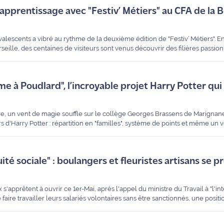
l'apprentissage avec "Festiv’ Métiers" au CFA de la 
alescents a vibré au rythme de la deuxième édition de "Festiv’ Métiers". E
eille, des centaines de visiteurs sont venus découvrir des filières passio
assant par la climatisation, notre reporter Michel Montagne a rencontré de
ers et de leur parcour. Reportage.
e à Poudlard", l’incroyable projet Harry Potter qu
re, un vent de magie souffle sur le collège Georges Brassens de Marignan
 d'Harry Potter : répartition en "familles", système de points et même un
rre, professeure d'EPS, et Lucia, élève, racontent cette aventure pédagog
ité sociale" : boulangers et fleuristes artisans se 
 s'apprêtent à ouvrir ce 1er-Mai, après l'appel du ministre du Travail à "l'in
faire travailler leurs salariés volontaires sans être sanctionnés, une positi
es syndicats.