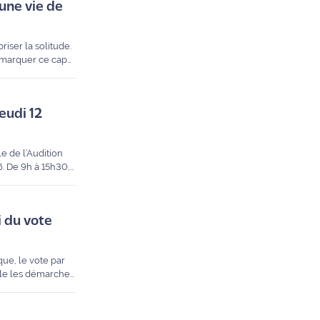
 une vie de
iser la solitude.
r marquer ce cap
seille pour un
jeudi 12
e de l’Audition
6. De 9h à 15h30,
s d'experts.
i du vote
ue, le vote par
ille les démarches