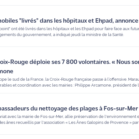
aucun appareil n'aurait été reçu.
obiles "livrés" dans les hôpitaux et Ehpad, annonce
oint" ont été livrés dans les hôpitaux et les Ehpad pour faire face aux fut
ments du gouvernement, a indiqué jeudi la ministre de la Santé.
Croix-Rouge déploie ses 7 800 volontaires. « Nous 
amone
ppe le sud de la France, la Croix-Rouge française passe à l’offensive. Mar
ables et coordination avec les mairies : Philippe Arcamone, président de
e Noria Boucenna le dispositif exceptionnel mis en place pour protéger les
bassadeurs du nettoyage des plages à Fos-sur-Mer
nariat avec la mairie de Fos-sur-Mer, allie préservation de l'environnement 
es ânes recueillis par l'association « Les Ânes Galopins de Provence » par
if éco-citoyen qui séduit autant les habitants que les touristes, transform