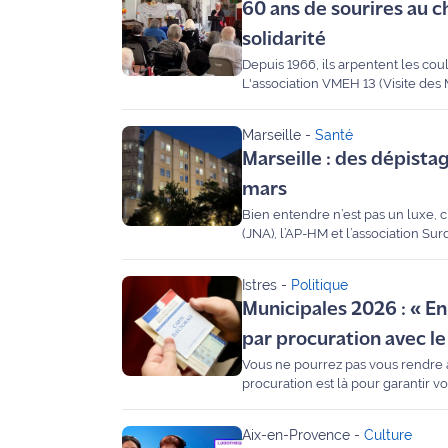
60 ans de sourires au c
site maritima.fr
solidarité
Archives
Depuis 1966, ils arpentent les cou
L'association VMEH 13 (Visite des
historique, bénévoles et résiden
après-midi placé sous le signe de 
Marseille
-
Santé
Marseille : des dépistag
mars
Bien entendre n’est pas un luxe, c
(JNA), l’AP-HM et l’association Su
l’Hôpital de la Conception à Marse
L'objectif cette année : mettre l'a
Istres
-
Politique
Municipales 2026 : « E
par procuration avec le
Vous ne pourrez pas vous rendre a
procuration est là pour garantir vo
à suivre, entre simplicité numériq
Aix-en-Provence
-
Culture