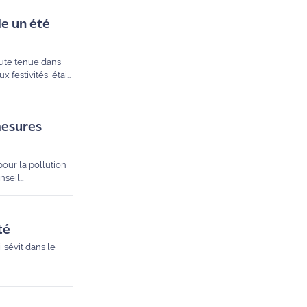
le un été
haute tenue dans
 festivités, était
mesures
pour la pollution
nseil
 ouverture de
té
 sévit dans le