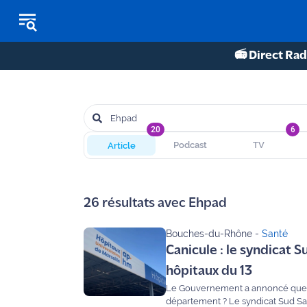
📻 Direct Rad
REPLAY RADIO
REPLAY TV
20
6
Article
Podcast
TV
ÉCOUTER LES PODCASTS
Martigues
26
résultats avec
Ehpad
- Etang
de Berre
Bouches-du-Rhône
-
Santé
Canicule : le syndicat 
Marseille
- Aix
hôpitaux du 13
Le Gouvernement a annoncé que 33 000 climatiseurs seraient livrés dans les hôpitaux de France, mais où sont-ils dans notre
OM
département ? Le syndicat Sud San