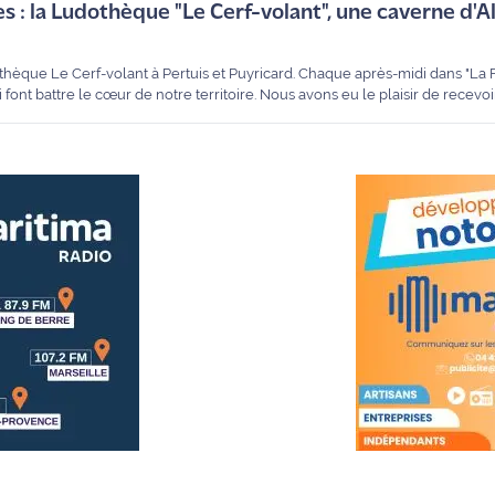
s : la Ludothèque "Le Cerf-volant", une caverne d'A
thèque Le Cerf-volant à Pertuis et Puyricard. Chaque après-midi dans "La F
ont battre le cœur de notre territoire. Nous avons eu le plaisir de recevoir
ylène, animatrice passionnée, pour nous présenter la Ludothèque "Le Cerf-
présence sur deux sites, cette structure est devenue un pilier de l'animat
 tout âge ? Comment louer des jeux géants pour vos fêtes ? On vous dit tout.