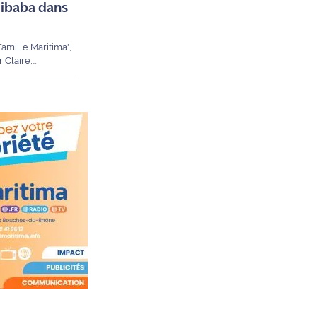
libaba dans
amille Maritima",
 Claire,
volant". Avec plus
ion locale.