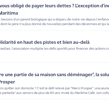
vous obligé de payer leurs dettes ? L’exception d’in
 Maritima
besoins d’un parent biologique qui a disparu de notre vie depuis l'enfance
dont le père n'a plus donné de nouvelles pendant des décennies et qui s
rtantes. Dans notre chronique "Le Coach", Maître Aurore Llopis, avocate à 
l’exception d’indignité et comment s’en prévaloir.
olidarité en haut des pistes et bien au-delà
llais, l’association multiplie les défis sportifs pour financer des actions 
re une partie de sa maison sans déménager", la solu
Prosper
 quitter son domicile ? C'est le défi relevé par "Merci Prosper", une jeun
partielle" aux seniors de plus de 60 ans. Invité du Maritima Café, son cof
 comment libérer des liquidités tout en restant chez soi à 100%.