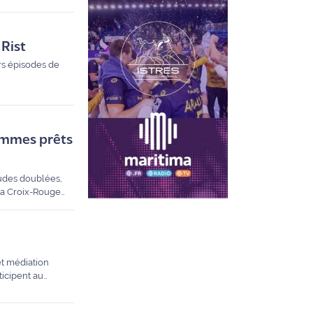
 Rist
urs épisodes de
sommes prêts
audes doublées,
 la Croix-Rouge
 plus fragiles.
et médiation
ticipent au
és pour l'occasion