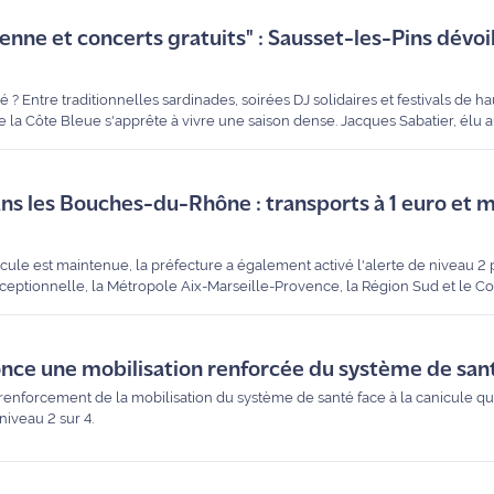
ienne et concerts gratuits" : Sausset-les-Pins dévoi
é ? Entre traditionnelles sardinades, soirées DJ solidaires et festivals de 
 la Côte Bleue s'apprête à vivre une saison dense. Jacques Sabatier, élu aux
r un programme placé sous le signe de la gratuité et du partage.
ans les Bouches-du-Rhône : transports à 1 euro et 
cule est maintenue, la préfecture a également activé l'alerte de niveau 2 
exceptionnelle, la Métropole Aix-Marseille-Provence, la Région Sud et le Co
s d'urgence : tarifs de transports réduits, gratuité des parkings relais et
agiles.
once une mobilisation renforcée du système de san
nforcement de la mobilisation du système de santé face à la canicule qui
niveau 2 sur 4.