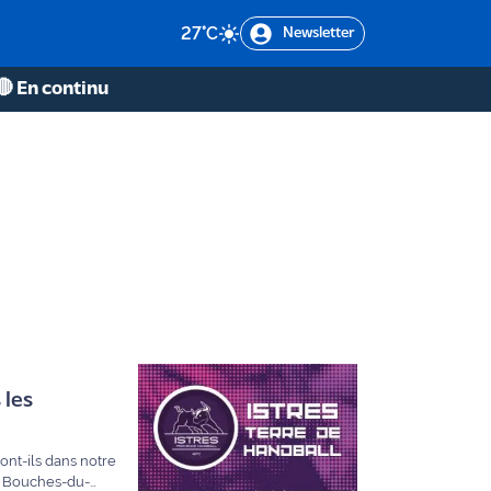
27
°C
Newsletter
🔴 En continu
 les
es Bouches-du-