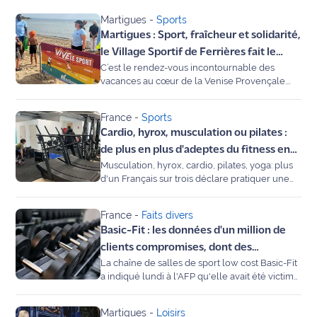
Martigues
-
Sports
Agenda
Martigues : Sport, fraîcheur et solidarité,
le Village Sportif de Ferrières fait le
Faits
C’est le rendez-vous incontournable des
plein tout l’été
divers
vacances au cœur de la Venise Provençale.
Depuis le début du mois de juillet, la plage de
Ferrières à Martigues accueille le « Village
Sports
France
-
Sports
Sportif ». Entre le chant des cigales et les
Cardio, hyrox, musculation ou pilates :
éclats de rire dans l’eau de l’étang, Maritima a
Société
plongé dans ce dispositif où activités
de plus en plus d'adeptes du fitness en
nautiques, fitness et accessibilité se
Musculation, hyrox, cardio, pilates, yoga: plus
France
conjuguent gratuitement pour tous les âges.
Culture
d'un Français sur trois déclare pratiquer une
activité de fitness de façon régulière ou
occasionnelle, une proportion en essor même
Économie
France
-
Faits divers
si le nombre de salles dans l'Hexagone reste
Basic-Fit : les données d'un million de
inférieur à d'autres pays en Europe, selon une
Éducation
étude.
clients compromises, dont des
La chaîne de salles de sport low cost Basic-Fit
"coordonnées bancaires"
Emploi
a indiqué lundi à l'AFP qu'elle avait été victime
d'une fuite de données personnelles
d'environ "un million de membres",
Environnement
Martigues
-
Loisirs
comprenant notamment des "coordonnées