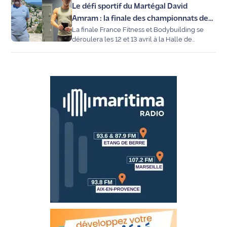
Le défi sportif du Martégal David
site maritima.fr
Amram : la finale des championnats de
La finale France Fitness et Bodybuilding se
France de bodybuilding
Archives
déroulera les 12 et 13 avril à la Halle de
Martigues. Parmi les athlètes présents, David,
un Martégal motivé et déterminé...