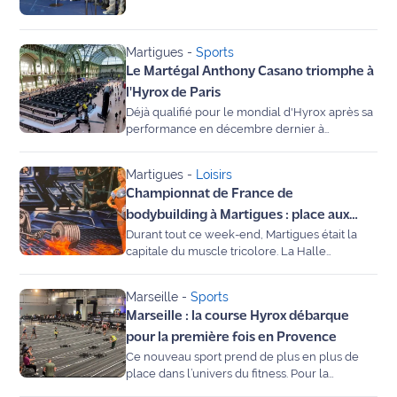
rouge
espère maintenant briller dans sa ville de
l’Orange Vélodrome pour être récompensés.
Maritima
naissance.
Après le vote des entraîneurs, cinq jeunes
footballeurs ont reçu leur trophée parmi 56
Martigues
-
Sports
nominés. Une cérémonie présidée par la
L'anecdote
Le Martégal Anthony Casano triomphe à
journaliste de Canal +, Margot Dumont
de Jeff
l'Hyrox de Paris
Déjà qualifié pour le mondial d'Hyrox après sa
C'est
performance en décembre dernier à
mon
Marseille, le Martégal Anthony Casano a
confirmé ses aptitudes à ce nouveau sport en
club
Martigues
-
Loisirs
remportant ce week-end l'épreuve de Paris
Championnat de France de
au Grand Palais.
Les
bodybuilding à Martigues : place aux
Coachs
Durant tout ce week-end, Martigues était la
Amazones !
Maritima
capitale du muscle tricolore. La Halle
accueillait en effet le championnat de France
Bon
de bodybuilding. Notre reporter, Michel
Marseille
-
Sports
Montagne, a découvert ce milieu tout en
plan
Marseille : la course Hyrox débarque
muscles et partage son expérience.
sortie
pour la première fois en Provence
Ce nouveau sport prend de plus en plus de
Nous
place dans l’univers du fitness. Pour la
contacter
première fois, une course a eu lieu à Marseille