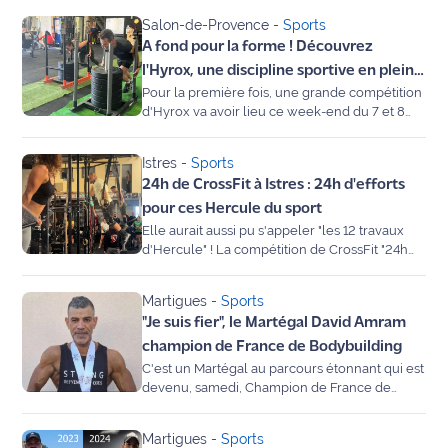
pour le plus grand bonheur des milliers de
Salon-de-Provence
-
Sports
participants.
Ecouter
A fond pour la forme ! Découvrez
et voir
l'Hyrox, une discipline sportive en plein
Maritima
Pour la première fois, une grande compétition
essor dans les Bouches-du-Rhône
d'Hyrox va avoir lieu ce week-end du 7 et 8
Qui
décembre au parc Chanot à Marseille et va
sommes
attirer plusieurs centaines de participants de
Istres
-
Sports
toute la France et au-delà. L'Hyrox c'est une
nous ?
24h de CrossFit à Istres : 24h d'efforts
discipline sportive en plein boom qui mélange
course à pied et ateliers physiques (burpees,
pour ces Hercule du sport
Devenir
rameur, fentes,...). Nous avons suivi un
Elle aurait aussi pu s'appeler "les 12 travaux
annonceur
entrainement d'Hyrox au sein de CrossFit
d'Hercule" ! La compétition de CrossFit "24h
Nostradamus à Salon-de-Provence.
Contest" est revenue pour une 3e et dernière
Recrutement
édition ce week-end à Istres. L'occasion pour
Martigues
-
Sports
les athlètes de toute la région d'aller au-delà
"Je suis fier", le Martégal David Amram
de l'effort pendant 24h.
Mention
champion de France de Bodybuilding
légales
C'est un Martégal au parcours étonnant qui est
devenu, samedi, Champion de France de
Conditions
Bodybuilding catégorie Master -80 kg. Retour
générales
sur cette journée « sculpturale » pleine
Martigues
-
Sports
d'utilisation du
d'émotions.