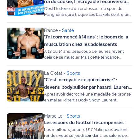
de l’Hyrox et la sérénité du Pilates, découvrez
roi du cookie, l'incroyable reconversion
International
les meilleures adresses pour sculpter votre
C’est l’histoire d’un professeur de sport de
de Steven !
"Summer Body" dès maintenant.
Marignane qui a troqué ses baskets contre un
tablier pour conquérir les papilles des
Défense
gourmands. Steven, créateur de la marque
France
-
Santé
"Les Cookies de Gabin", est devenu en
Municipales
"J'ai commencé à 14 ans" : le boom de la
quelques mois une figure incontournable des
2026
marchés de Provence. Invité de l'émission "La
musculation chez les adolescents
Famille Maritima", il revient sur son parcours
A 13 ou 14 ans, beaucoup de jeunes rêvent
atypique, entre rigueur sportive et générosité
Contenus
déjà de se muscler. Mais cette tendance,
culinaire, et nous met l'eau à la bouche avec
portée par les influenceurs et les réseaux
Partenaires
ses créations originales.
sociaux, qui dope selon ses adeptes la
La Ciotat
-
Sports
confiance en soi, n'est pas sans dérives.
L'invité(e)
"C'est incroyable ce qui m'arrive" :
de la
devenu bodybuilder par hasard, Laurent
rédaction
Après avoir décroché une médaille de bronze
Massimi va disputer les championnats
en mai au Ripert's Body Show, Laurent
du monde à La Ciotat
Coup de
Massimi a été sélectionné à sa grande surprise
en équipe de France pour participer aux
coeur
Marseille
-
Sports
Championnats du Monde WFF de
Maritima
Les espoirs du football récompensés !
bodybuilding prévus ce week-end à La Ciotat.
L'athlète de 48 ans, qui avait tenté cette
Les meilleurs joueurs U17 Nationaux avaient
Fil
expérience par hasard, s'est pris au jeu et
rendez-vous ce jeudi soir dans les salons de