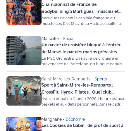
Championnat de France de
bancaires".
Info
Bodybuilding à Martigues : muscles et
route
Martigues devient la capitale française du
fitness en vedette à la Halle ce week-
muscle ces 11 et 12 avril. La Halle accueille la
end
finale du Championnat de France IFBB 2026.
Justice
Plus de 400 athlètes sont attendus pour
Marseille
-
Social
décrocher le titre national et une place en
Loisirs
Un navire de croisière bloqué à l'entrée
équipe de France. Invité ce matin au micro de
Maritima radio, Éric Cagnard, vice-président de
de Marseille par des marins grévistes
Météo
la fédération, nous dévoile les coulisses de cet
Le MSC Orchestra, un navire de croisière en
événement spectaculaire.
provenance de Barcelone, est bloqué depuis
lundi matin dans la rade du port de Marseille,
Politique
où il devait faire une halte, par des marins en
Saint-Mitre-les-Remparts
-
Sports
grève pour défendre le pavillon français en
Santé
Sport à Saint-Mitre-les-Remparts :
Méditerranée.
CrossFit, Hyrox, Pilates... Quel club
Social
Avec le début de l’année 2026, l’heure est aux
choisir pour tenir vos bonnes
baskets et aux défis personnels. Dans le cadre
résolutions ?
de notre rubrique "Fil Rouge", Laurence
Transport
Durandau s’est immergée au cœur de la ZAC
Marignane
-
Économie
des Etangs à Saint-Mitre-les-Remparts. Entre
National
Les Cookies de Gabin : de prof de sport à
l’intensité du CrossFit, la montée en puissance