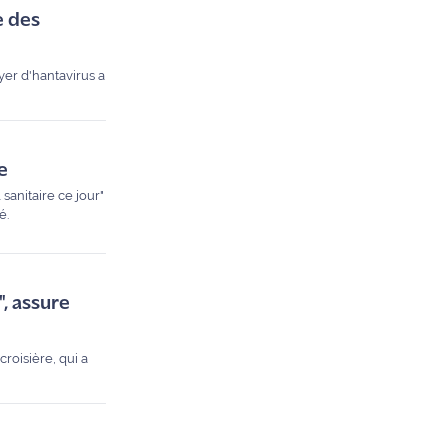
e des
yer d'hantavirus a
e
sanitaire ce jour"
é.
", assure
roisière, qui a