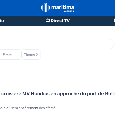
io
📺 Direct TV
Radio
Theme
de croisière MV Hondius en approche du port de Ro
finale où sera entièrement désinfecté.