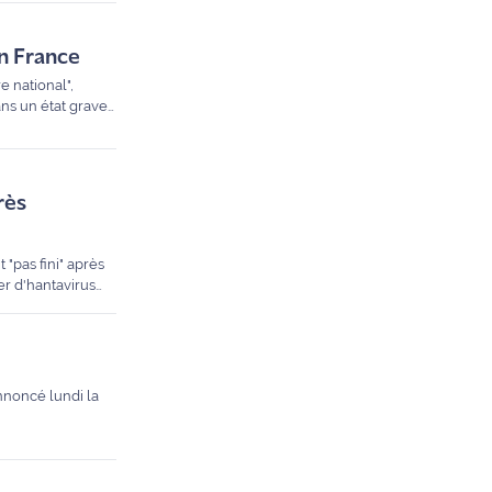
en France
e national",
s un état grave",
rès
 "pas fini" après
r d'hantavirus
annoncé lundi la