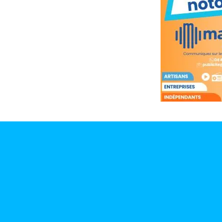
site maritima.fr
Archives