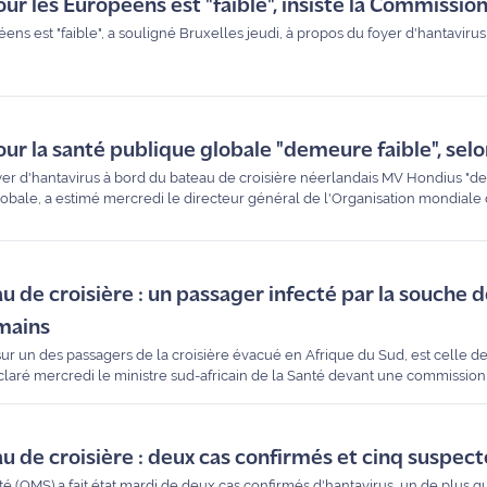
our les Européens est "faible", insiste la Commissio
ens est "faible", a souligné Bruxelles jeudi, à propos du foyer d'hantavirus 
pour la santé publique globale "demeure faible", sel
foyer d'hantavirus à bord du bateau de croisière néerlandais MV Hondius "d
lobale, a estimé mercredi le directeur général de l'Organisation mondiale 
u de croisière : un passager infecté par la souche 
mains
ur un des passagers de la croisière évacué en Afrique du Sud, est celle d
claré mercredi le ministre sud-africain de la Santé devant une commission
u de croisière : deux cas confirmés et cinq suspec
é (OMS) a fait état mardi de deux cas confirmés d'hantavirus, un de plus q