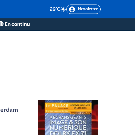
29
°C
Newsletter
🔴 En continu
tterdam