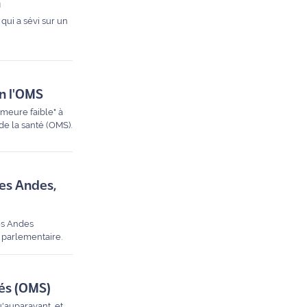
n
qui a sévi sur un
on l'OMS
emeure faible" à
de la santé (OMS).
des Andes,
es Andes
 parlementaire.
tés (OMS)
u'auparavant, et