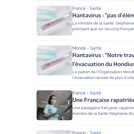
France
-
Santé
Info
Hantavirus : "pas d'élé
route
La ministre de la Santé, Stéphanie R
précisant que sur les cinq França
Justice
"en réanimation".
Loisirs
Monde
-
Santé
Hantavirus : "Notre trav
Météo
l'évacuation du Hondiu
Politique
Le patron de l'Organisation Mondial
l'évacuation réussie de plus d'u
s'est déclaré ces dernières semai
Santé
France
-
Santé
Social
Une Française rapatriée
Une passagère française, rapatriée
Transport
ministre de la Santé Stéphanie Rist
National
France
-
Santé