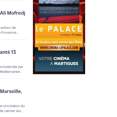
 Ali Mofredj
t autour de
e-Provence,
Santé 13
croisiériste par
 Méditerranée
et réclame des
Marseille,
e circulation du
 de calmer les