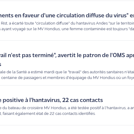
ments en faveur d'une circulation diffuse du virus" 
ist, a écarté toute "circulation diffuse" du hantavirus Andes "sur le territoir
is ayant voyagé sur le MV Hondius, une femme contaminée est toujours "dan
ail n'est pas terminé", avertit le patron de l'OMS ap
s
e de la Santé a estimé mardi que le "travail" des autorités sanitaires n'était
ne centaine de passagers et membres d'équipage du MV Hondius où un foye
nes.
 positive à l'hantavirus, 22 cas contacts
 du bateau de croisière MV Hondius, a été testée positif à l'hantavirus, a 
, faisant également état de 22 cas contacts identifiés.