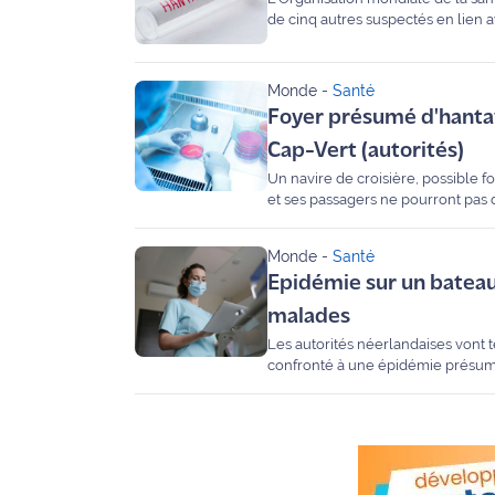
de cinq autres suspectés en lien 
Ecouter
et voir
Maritima
Monde
-
Santé
Foyer présumé d'hantav
Qui
Cap-Vert (autorités)
sommes
Un navire de croisière, possible fo
nous ?
et ses passagers ne pourront pas d
sanitaires du pays.
Devenir
Monde
-
Santé
annonceur
Epidémie sur un bateau 
Recrutement
malades
Les autorités néerlandaises vont 
Mention
confronté à une épidémie présumée 
légales
Conditions
générales
d'utilisation du