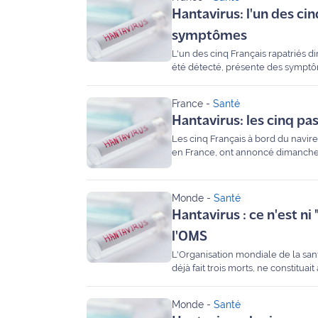
Hantavirus: l'un des c
International
symptômes
Défense
L'un des cinq Français rapatriés 
été détecté, présente des symptô
Municipales
2026
France
-
Santé
Hantavirus: les cinq pa
Contenus
Les cinq Français à bord du navire
Partenaires
en France, ont annoncé dimanche 
L'invité(e)
de la
Monde
-
Santé
rédaction
Hantavirus : ce n'est ni
l'OMS
Coup de
L'Organisation mondiale de la sant
coeur
déjà fait trois morts, ne constitua
Maritima
Monde
-
Santé
Fil