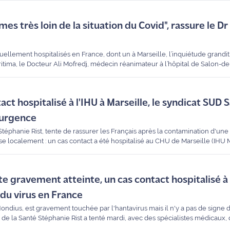
s très loin de la situation du Covid", rassure le Dr
uellement hospitalisés en France, dont un à Marseille, l’inquiétude grandi
aritima, le Docteur Ali Mofredj, médecin réanimateur à l’hôpital de Salon-d
 appelle au calme : "La situation est maîtrisée".
act hospitalisé à l'IHU à Marseille, le syndicat SUD 
'urgence
Stéphanie Rist, tente de rassurer les Français après la contamination d'une 
cise localement : un cas contact a été hospitalisé au CHU de Marseille (IHU
 bondir le syndicat SUD Santé 13, lequel dénonce un hôpital public "à bout" 
te gravement atteinte, un cas contact hospitalisé à 
 du virus en France
ndius, est gravement touchée par l'hantavirus mais il n'y a pas de signe d
e de la Santé Stéphanie Rist a tenté mardi, avec des spécialistes médicaux,
çaise traumatisée par le souvenir du Covid.