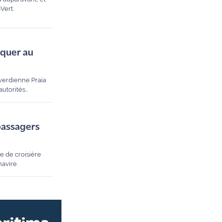
Vert.
rquer au
-verdienne Praia
autorités
passagers
e de croisière
avire.