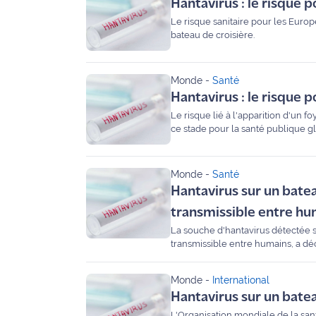
Hantavirus : le risque p
rouge
Maritima
Le risque sanitaire pour les Europé
bateau de croisière.
L'anecdote
de Jeff
Monde
-
Santé
Hantavirus : le risque 
C'est
mon
Le risque lié à l'apparition d'un 
ce stade pour la santé publique g
club
Les
Monde
-
Santé
Coachs
Hantavirus sur un batea
Maritima
transmissible entre hu
Bon
La souche d'hantavirus détectée s
plan
transmissible entre humains, a dé
sortie
Monde
-
International
Nous
Hantavirus sur un batea
contacter
L'Organisation mondiale de la sant