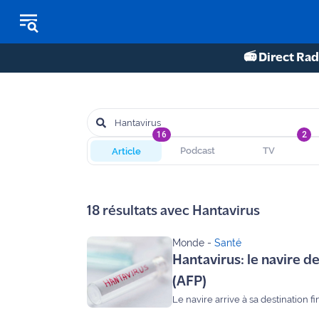
📻 Direct Rad
REPLAY RADIO
REPLAY TV
16
2
Article
Podcast
TV
ÉCOUTER LES PODCASTS
Martigues
18
résultats avec
Hantavirus
- Etang
de Berre
Monde
-
Santé
Hantavirus: le navire 
Marseille
- Aix
(AFP)
Le navire arrive à sa destination 
OM