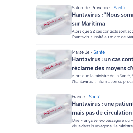
Salon-de-Provence
-
Santé
Agenda
Hantavirus : "Nous somme
sur Maritima
Faits
Alors que 22 cas contacts sont act
divers
l’hantavirus. Invité au micro de M
décrypte les risques de ce virus et
Sports
Marseille
-
Santé
Hantavirus : un cas cont
Société
réclame des moyens d
Culture
Alors que la ministre de la Santé, 
l'hantavirus, l'information se pré
Infection). Une situation qui fait
Économie
moyens immédiats.
France
-
Santé
Éducation
Hantavirus : une patien
mais pas de circulation
Emploi
Une Française, ex-passagère du Ho
virus dans l'Hexagone : la ministr
Environnement
inquiétudes d'une population fran