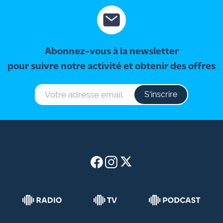
International
Défense
Abonnez-vous à la newsletter
Municipales
pour suivre notre activité et obtenir des offres
2026
Contenus
S‘inscrire
Partenaires
L'invité(e)
de la
rédaction
Coup de
coeur
Maritima
Fil