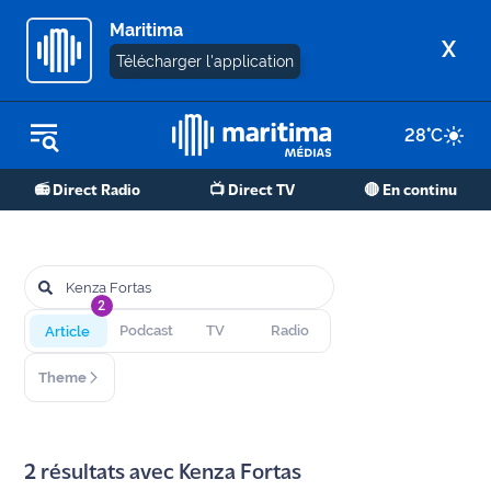
Maritima
X
Télécharger l'application
28
°C
REPLAY RADIO
📻 Direct Radio
📺 Direct TV
🔴 En continu
REPLAY TV
ÉCOUTER LES PODCASTS
Martigues
2
- Etang
Article
Podcast
TV
Radio
de Berre
Theme
Marseille
- Aix
2
résultats avec
Kenza Fortas
OM