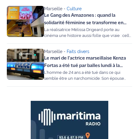
Marseille
-
Culture
Agenda
Le Gang des Amazones : quand la
solidarité féminine se transforme en
Faits
La réalisatrice Mélissa Drigeard porte au
cavale sur grand écran
divers
cinéma une histoire aussi folle que vraie : celle
de cinq femmes du Vaucluse qui, entre 1989
et 1990, ont braqué plusieurs établissements…
Sports
Marseille
-
Faits divers
non pas pour s’enrichir, mais pour survivre.
Le mari de l’actrice marseillaise Kenza
Société
Fortas a été tué par balles lundi à la
L’homme de 24 ans a été tué dans ce qui
Bricarde
Culture
semble être un narchomicide. Son épouse
Kenza Fortas, révélée dans le film
Shéhérazade, a fait part de sa tristesse sur les
Économie
réseaux sociaux.
Éducation
Emploi
Environnement