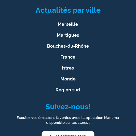
rouge
Maritima
Actualités par ville
L'anecdote
Marseille
de Jeff
Martigues
C'est
Bouches-du-Rhône
mon
club
France
Istres
Les
Coachs
Monde
Maritima
Région sud
Bon
plan
Suivez-nous!
sortie
Ecoutez vos émissions favorites avec l’application Maritima
disponible sur les stores :
Nous
contacter