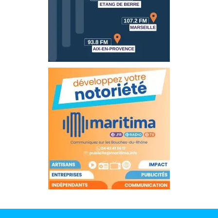
Info
route
Justice
Loisirs
Météo
Politique
Santé
Social
Transport
National