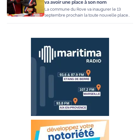
territoires.
va avoir une place à son nom
La commune du Rove va inaugurer le 13
septembre prochain la toute nouvelle place
Georges Rosso.