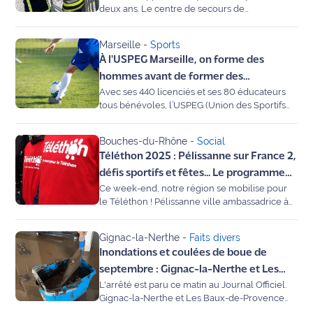
rouge
entoure ce choc.
deux ans. Le centre de secours de
pompiers
Maritima
Châteauneuf-les-Martigues lance sa
campagne de recrutement pour les Jeunes
Marseille
-
Sports
Sapeurs-Pompiers (JSP). Invité sur Maritima
L'anecdote
À l'USPEG Marseille, on forme des
Radio, le capitaine Sacha Cabras, chef de
de Jeff
centre, détaille les contours de cette
hommes avant de former des
formation d'excellence qui forge les futurs
Avec ses 440 licenciés et ses 80 éducateurs
footballeurs
C'est
soldats du feu du département.
tous bénévoles, l’USPEG (Union des Sportifs
mon
des Électriciens et Gaziers) est une institution
club
du football marseillais. Basé dans le 10e
Bouches-du-Rhône
-
Social
arrondissement, le club cultive une
Téléthon 2025 : Pélissanne sur France 2,
philosophie unique : privilégier le rôle social
Les
et éducatif. Un cocktail gagnant qui mène
défis sportifs et fêtes... Le programme
Coachs
aujourd'hui ses U18 vers un choc historique en
Ce week-end, notre région se mobilise pour
de votre week-end solidaire en
Maritima
Coupe Gambardella ce dimanche.
le Téléthon ! Pélissanne ville ambassadrice à
Provence
la télé, fil rouge avec les Byers à Fos, repas
Bon
géant au Rove... Découvrez la carte des
Gignac-la-Nerthe
-
Faits divers
plan
animations près de chez vous pour soutenir le
Inondations et coulées de boue de
sortie
3637.
septembre : Gignac-la-Nerthe et Les
L'arrêté est paru ce matin au Journal Officiel.
Baux-de-Provence enfin reconnues en
Nous
Gignac-la-Nerthe et Les Baux-de-Provence
état de catastrophe naturelle
contacter
sont reconnues en état de catastrophe