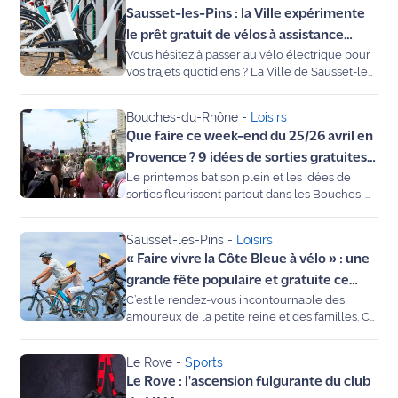
Sausset-les-Pins : la Ville expérimente
journée du vendredi 3 juillet 2026. L'accès, la
Info
circulation et les travaux y sont strictement
le prêt gratuit de vélos à assistance
route
interdits. Voici la liste des zones concernées.
Vous hésitez à passer au vélo électrique pour
électrique
vos trajets quotidiens ? La Ville de Sausset-les-
Pins vous offre l'opportunité de tester ce
Justice
mode de transport sans débourser un
Bouches-du-Rhône
-
Loisirs
centime. Dans le cadre du programme "Côte
Loisirs
Que faire ce week-end du 25/26 avril en
Bleue à vélo", un service expérimental de prêt
gratuit de vélos à assistance électrique (VAE)
Provence ? 9 idées de sorties gratuites
Météo
sera lancé le 27 mai 2026. Une initiative
Le printemps bat son plein et les idées de
et festives
concrète pour favoriser la transition
sorties fleurissent partout dans les Bouches-
écologique et désengorger le littoral.
du-Rhône pour ce week-end des 25 et 26 avril
Politique
2026. Que vous ayez la tête dans les étoiles à
Sausset-les-Pins
-
Loisirs
Marseille, l'envie de pédaler sur la Côte
Santé
« Faire vivre la Côte Bleue à vélo » : une
Bleue, de vibrer au rythme du carnaval ou de
découvrir les coulisses de nos fermes, le
grande fête populaire et gratuite ce
Social
territoire propose des événements
C’est le rendez-vous incontournable des
dimanche entre Le Rove et Sausset
exceptionnels. Découvrez notre sélection
amoureux de la petite reine et des familles. Ce
pour profiter du soleil provençal en famille ou
dimanche 26 avril 2026, les communes du
Transport
entre amis.
littoral s’unissent pour la 3e édition de la Fête
Le Rove
-
Sports
du Vélo de la Côte Bleue. Entre
National
Le Rove : l'ascension fulgurante du club
déambulations collectives, initiations au BMX