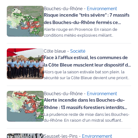
Bouches-du-Rhône
-
Environnement
Agenda
Risque incendie "très sévère" : 7 massifs
des Bouches-du-Rhône fermés ce
Faits
Alerte rouge en Provence. En raison de
mercredi, dont la Côte Bleue
divers
conditions météo explosives mêlant
sécheresse et fortes chaleurs, la Préfecture
interdit l'accès à 7 massifs forestiers des
Sports
Côte bleue
-
Société
Bouches-du-Rhône ce mercredi 5 août. De la
Face à l'afflux estival, les communes de
Côte Bleue à la Sainte-Victoire, la promenade
Société
et les travaux sont strictement proscrits. On fait
la Côte Bleue musclent leur dispositif de
le point sur les zones interdites et les
Alors que la saison estivale bat son plein, la
sécurité
restrictions en vigueur.
Culture
sécurité sur la Côte Bleue devient une priorité
absolue. Face à l'afflux massif de touristes, des
renforts de gendarmerie seront postés dans
Économie
Bouches-du-Rhône
-
Environnement
les différentes communes du 13 juillet au 23
Alerte incendie dans les Bouches-du-
août. Objectif ? Garantir la tranquillité publique,
Éducation
prévenir les risques d'incendie et rassurer
Rhône : 13 massifs forestiers interdits
locaux et vacanciers.
La prudence reste de mise dans les Bouches-
d'accès ce vendredi 3 juillet
Emploi
du-Rhône. En raison d'un mistral soufflant
jusqu'à 65 km/h et d'une sécheresse
persistante, la Préfecture a placé 13 massifs
Environnement
Sausset-les-Pins
-
Environnement
forestiers en "risque très sévère" pour la