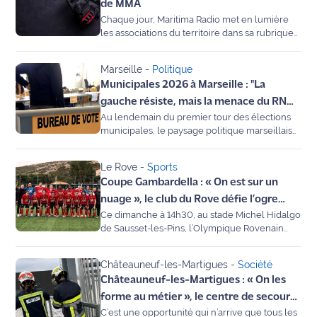
et village d'animations à Sausset-les-Pins,
de MMA
International
l’événement promet une journée festive et
Chaque jour, Maritima Radio met en lumière
engagée. Gautier Miaille, chargé de mission
les associations du territoire dans sa rubrique
vélo, détaille le programme au micro de
"C’est mon club". Aujourd’hui, nous prenons la
Défense
Maritima.
direction du Rove pour découvrir l’incroyable
Marseille
-
Politique
dynamique du club de MMA. Son président,
Municipales
Municipales 2026 à Marseille : "La
Cyril Camoin, nous explique comment cette
2026
discipline est devenue incontournable et nous
gauche résiste, mais la menace du RN
dévoile les coulisses de la grande compétition
Au lendemain du premier tour des élections
est réelle", analyse Léo Purguette sur
régionale organisée ce samedi au gymnase
Contenus
municipales, le paysage politique marseillais
Maritima
municipal.
est marqué par un duel serré entre le
Partenaires
Printemps Marseillais et le Rassemblement
Le Rove
-
Sports
National. Invité ce matin sur Maritima, Léo
L'invité(e)
Coupe Gambardella : « On est sur un
Purguette, président du journal La
de la
Marseillaise, livre son analyse sur les résultats,
nuage », le club du Rove défie l’ogre
rédaction
l'abstention record et les enjeux d'un second
Ce dimanche à 14h30, au stade Michel Hidalgo
troyen pour un exploit historique
tour qui s'annonce électrique.
de Sausset-les-Pins, l’Olympique Rovenain
Coup de
affronte Troyes en 8e de finale de la Coupe
Gambardella. Derniers représentants de la
coeur
Châteauneuf-les-Martigues
-
Société
région, les "minots" du village du Rove veulent
Maritima
Châteauneuf-les-Martigues : « On les
poursuivre leur rêve éveillé. Invités de
Maritima, Christophe Rouzault (manager) et
forme au métier », le centre de secours
Fil
Loucas (joueur) racontent la ferveur qui
C’est une opportunité qui n’arrive que tous les
recrute ses futurs jeunes sapeurs-