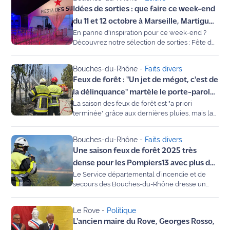
contacter leur assurance. Découvrez la liste
site maritima.fr
Idées de sorties : que faire ce week-end
complète des communes concernées.
du 11 et 12 octobre à Marseille, Martigues
Archives
En panne d'inspiration pour ce week-end ?
et autour de l'Étang de Berre ?
Découvrez notre sélection de sorties : Fête de
la Science à Martigues, Foire d'automne à
Grans, Course Algernon à Marseille... L'agenda
Bouches-du-Rhône
-
Faits divers
complet pour les 11 et 12 octobre 2025.
Feux de forêt : "Un jet de mégot, c'est de
la délinquance" martèle le porte-parole
La saison des feux de forêt est "a priori
des Pompiers du 13
terminée" grâce aux dernières pluies, mais la
vigilance reste de mise toute l'année.
Stéphane Guyot, porte-parole du SDIS 13,
Bouches-du-Rhône
-
Faits divers
dresse sur Maritima le bilan d'un été "dense"
Une saison feux de forêt 2025 très
avec 1095 hectares brûlés. Il pousse un coup
de gueule contre les comportements
dense pour les Pompiers13 avec plus de
irresponsables et rappelle l'importance vitale
Le Service départemental d’incendie et de
1 117 sollicitations
du débroussaillement.
secours des Bouches-du-Rhône dresse un
bilan de la saison estivale 2025 marquée par
une très forte activité sur le front des feux de
Le Rove
-
Politique
forêt, que ce soit en première ligne dans le
L'ancien maire du Rove, Georges Rosso,
département ou en renfort sur d’autres