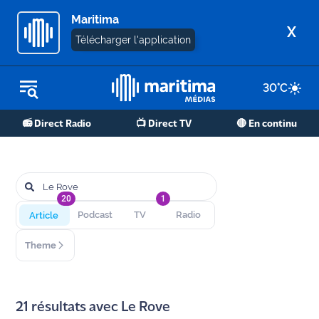
Maritima
X
Télécharger l'application
30
°C
REPLAY RADIO
📻 Direct Radio
📺 Direct TV
🔴 En continu
REPLAY TV
ÉCOUTER LES PODCASTS
Martigues
20
1
- Etang
Article
Podcast
TV
Radio
de Berre
Theme
Marseille
- Aix
21
résultats avec
Le Rove
OM