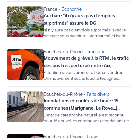
naturelle suite aux inondations de septembre.
France
-
Économie
Ecouter
Attention, le compte à rebours pour les
Auchan : "il n'y aura pas d'emplois
assurances est lancé.
et voir
supprimés", assure le DG
Maritima
"Il n'y aura pas d'emplois supprimés" avec le
passage sous bannière Intermarché et Netto
Qui
de 300 supermarchés Auchan, a assuré
sommes
vendredi Guillaume Darrasse, directeur
Bouches-du-Rhône
-
Transport
nous ?
général d'Auchan Retail, interrogé sur France
Mouvement de grève à la RTM : le trafic
Info.
des bus très perturbé entre Aix,
Devenir
Attention si vous prenez le bus ce vendredi.
annonceur
Marseille et l'Étang de Berre ce vendredi
Un mouvement social touche les lignes
28 novembre
interurbaines et scolaires (Aix-Marseille,
Recrutement
Aéroport, Côte Bleue...). Plusieurs lignes sont à
Bouches-du-Rhône
-
Faits divers
l'arrêt total. Découvrez les prévisions
Inondations et coulées de boue : 15
Mention
détaillées.
légales
communes (Marignane, Le Rove...)
L'état de catastrophe naturelle est reconnu
reconnues en catastrophe naturelle. 30
pour 15 nouvelles communes (inondations de
Conditions
jours pour vous déclarer
septembre 2025) et Gardanne (sécheresse
générales
2023). Les habitants ont 30 jours pour
d'utilisation du
Bouches-du-Rhône
-
Loisirs