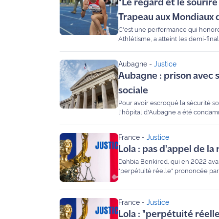
"Le regard et le sourir
rouge
Maritima
Trapeau aux Mondiaux 
C'est une performance qui honore 
L'anecdote
Athlétisme, a atteint les demi-f
de Jeff
expérience" durant laquelle elle a 
revenue sur cette aventure et a év
Aubagne
-
Justice
C'est
Aubagne : prison avec s
mon
sociale
club
Pour avoir escroqué la sécurité s
l'hôpital d'Aubagne a été condam
Les
Coachs
Maritima
France
-
Justice
Lola : pas d'appel de la
Bon
Dahbia Benkired, qui en 2022 avait 
plan
"perpétuité réelle" prononcée par 
sortie
France
-
Justice
Nous
Lola : "perpétuité rée
contacter