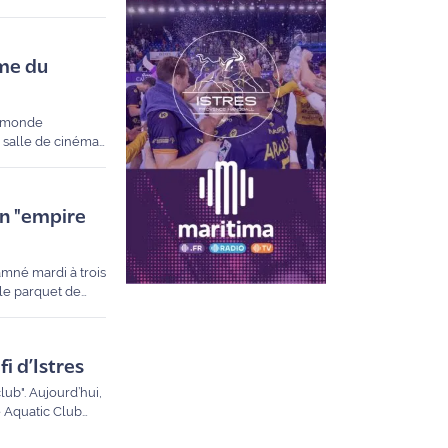
nde. Invité ce
conditions
mme du
u monde
e salle de cinéma
i tout ce qu'il
un "empire
amné mardi à trois
 le parquet de
i d’Istres
lub". Aujourd’hui,
e Aquatic Club
Istres les 30 et