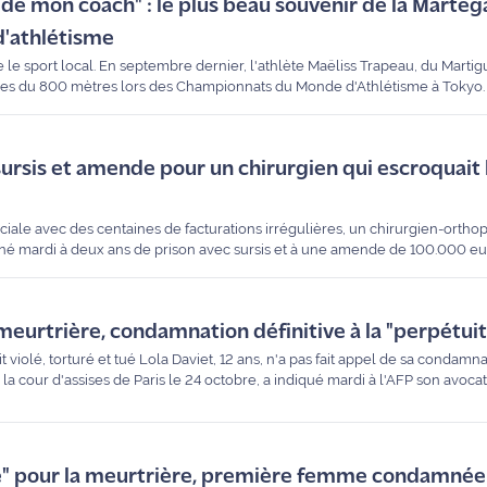
e de mon coach" : le plus beau souvenir de la Martég
d'athlétisme
le sport local. En septembre dernier, l'athlète Maëliss Trapeau, du Martig
inales du 800 mètres lors des Championnats du Monde d'Athlétisme à Tokyo
battu son record personnel. Invitée ce midi du "Tout Info" sur Maritima radi
oqué ses ambitions pour la saison à venir.
ursis et amende pour un chirurgien qui escroquait 
ociale avec des centaines de facturations irrégulières, un chirurgien-orth
né mardi à deux ans de prison avec sursis et à une amende de 100.000 eu
 meurtrière, condamnation définitive à la "perpétuit
violé, torturé et tué Lola Daviet, 12 ans, n'a pas fait appel de sa condamna
la cour d'assises de Paris le 24 octobre, a indiqué mardi à l'AFP son avocat
lle" pour la meurtrière, première femme condamnée