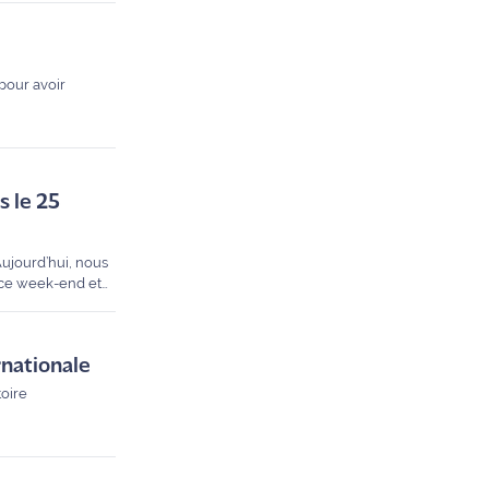
 pour avoir
 le 25
Aujourd’hui, nous
 ce week-end et
port provençal.
rnationale
toire