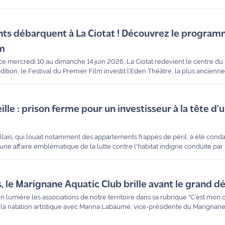
, le Martégal d’adoption s’est offert le luxe de talonner le champion du mo
u sur Maritima Radio, il revient sur cette performance réalisée dans des 
lents débarquent à La Ciotat ! Découvrez le progra
lm
ce mercredi 10 au dimanche 14 juin 2026, La Ciotat redevient le centre d
tion, le Festival du Premier Film investit l’Eden Théâtre, la plus ancienn
 compétitions, rencontres avec des réalisateurs et animations festives, voic
contournable.
ille : prison ferme pour un investisseur à la tête d'
llais, qui louait notamment des appartements frappés de péril, a été cond
une affaire emblématique de la lutte contre l'habitat indigne conduite par
 le Marignane Aquatic Club brille avant le grand déf
 lumière les associations de notre territoire dans sa rubrique "C’est mon c
la natation artistique avec Marina Labaume, vice-présidente du Marignan
faste à Martigues, le club se prépare désormais pour les N2 Challenges à 