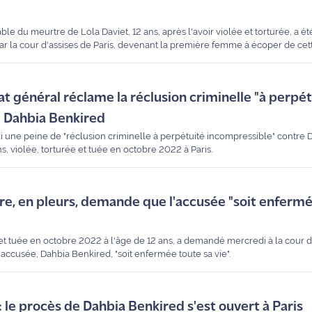
e du meurtre de Lola Daviet, 12 ans, après l'avoir violée et torturée, a
par la cour d'assises de Paris, devenant la première femme à écoper de cet
al.
cat général réclame la réclusion criminelle "à perpé
e Dahbia Benkired
i une peine de "réclusion criminelle à perpétuité incompressible" contre 
, violée, torturée et tuée en octobre 2022 à Paris.
re, en pleurs, demande que l'accusée "soit enfermé
et tuée en octobre 2022 à l'âge de 12 ans, a demandé mercredi à la cour d'
l'accusée, Dahbia Benkired, "soit enfermée toute sa vie".
: le procès de Dahbia Benkired s'est ouvert à Paris