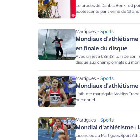
site maritima.fr
Le procès de Dahbia Benkired pour 
adolescente parisienne de 12 ans, 
Archives
Martigues
-
Sports
Mondiaux d'athlétisme :
en finale du disque
Avec un jet à 63m13, loin de son r
disque aux championnats du mond
Martigues
-
Sports
Mondiaux d'athlétisme :
L'athlète martégale Maëliss Trap
personnel.
Martigues
-
Sports
Mondial d'athlétisme : 
Licenciée au Martigues Sport Ath