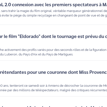
oL 2.0 connexion avec les premiers spectateurs à M
L sans trahir la magie du film original, véritable marqueur générationnel d
s évite le piège du simple recyclage en changeant de point de vue et de g
igues "Soirée Feel Good"
r le film "Eldorado" dont le tournage est prévu du 
e activement des profils variés pour des seconds rôles et de la figuratio
du Luberon, du Pays d'Aix et du Pays de Martigues.
prétendantes pour une couronne dont Miss Provence
30 ans, tenteront ce samedi soir à Amiens de décrocher la couronne de M
nnée par des millions de téléspectateurs, malgré des critiques récurrentes