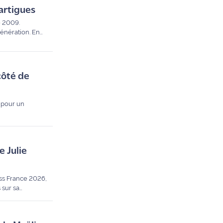
artigues
e 2009.
énération. En
côté de
n pour un
 Julie
iss France 2026,
 sur sa