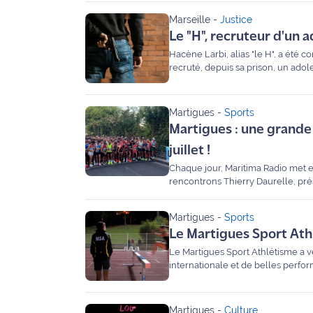
31 mai prochains.
Marseille
-
Justice
Info
Le "H", recruteur d'un 
route
Hacène Larbi, alias "le H", a été 
recruté, depuis sa prison, un ado
Justice
Loisirs
Martigues
-
Sports
Martigues : une grande
Météo
juillet !
Politique
Chaque jour, Maritima Radio met en
rencontrons Thierry Daurelle, pré
l’évolution de la mythique "Ronde 
Santé
Martigues
-
Sports
Social
Le Martigues Sport Athlé
Le Martigues Sport Athlétisme a v
Transport
internationale et de belles perform
National
Martigues
-
Culture