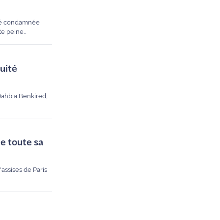
 été condamnée
te peine
tuité
Dahbia Benkired,
e toute sa
assises de Paris