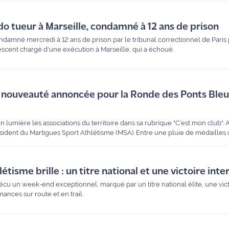
ado tueur à Marseille, condamné à 12 ans de prison
condamné mercredi à 12 ans de prison par le tribunal correctionnel de Paris
lescent chargé d'une exécution à Marseille, qui a échoué.
 nouveauté annoncée pour la Ronde des Ponts Bleus
 lumière les associations du territoire dans sa rubrique "C’est mon club". 
sident du Martigues Sport Athlétisme (MSA). Entre une pluie de médailles
des Ponts Bleus", le club martégal confirme son statut de poids lourd du s
tisme brille : un titre national et une victoire inte
écu un week-end exceptionnel, marqué par un titre national élite, une vic
ances sur route et en trail.