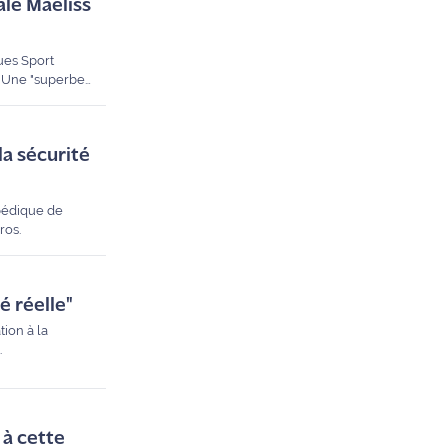
ale Maëliss
ues Sport
. Une "superbe
o, elle est
la sécurité
opédique de
ros.
é réelle"
tion à la
.
 à cette