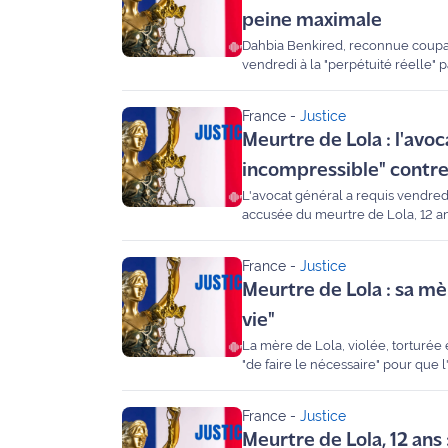
peine maximale
Ecouter
Dahbia Benkired, reconnue coupabl
et voir
vendredi à la "perpétuité réelle" 
Maritima
maximale prévue par le code pén
France
-
Justice
Qui
Meurtre de Lola : l'avo
sommes
incompressible" contr
nous ?
L'avocat général a requis vendred
accusée du meurtre de Lola, 12 ans
Devenir
annonceur
France
-
Justice
Recrutement
Meurtre de Lola : sa mè
vie"
Mention
La mère de Lola, violée, torturée 
légales
"de faire le nécessaire" pour que 
Conditions
France
-
Justice
générales
Meurtre de Lola, 12 ans 
d'utilisation du