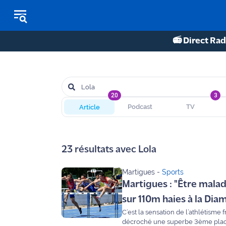
📻 Direct Rad
REPLAY RADIO
REPLAY TV
20
3
Article
Podcast
TV
ÉCOUTER LES PODCASTS
Martigues
23
résultats avec
Lola
- Etang
de Berre
Martigues
-
Sports
Martigues : "Être mala
Marseille
- Aix
sur 110m haies à la Di
C’est la sensation de l’athlétisme
OM
décroché une superbe 3ème place 