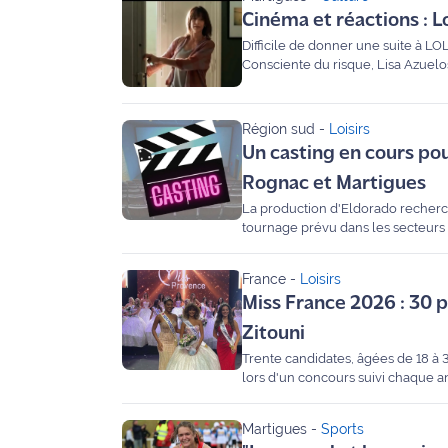
Cinéma et réactions : L
International
Difficile de donner une suite à LO
Consciente du risque, Lisa Azuelo
Défense
avant-première au Palace de Mart
Municipales
Région sud
-
Loisirs
2026
Un casting en cours pou
Rognac et Martigues
Contenus
Partenaires
La production d'Eldorado recherch
tournage prévu dans les secteurs 
L'invité(e)
de la
France
-
Loisirs
rédaction
Miss France 2026 : 30 
Zitouni
Coup de
Trente candidates, âgées de 18 à 
coeur
lors d'un concours suivi chaque a
Maritima
représentation des femmes.
Martigues
-
Sports
Fil