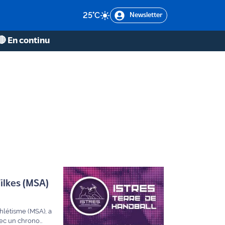
25
°C
Newsletter
🔴 En continu
ilkes (MSA)
thlétisme (MSA), a
vec un chrono