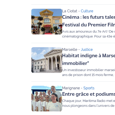
canon de 13’’28 (record personnel)
midi au micro de Laurence Duranda
Agenda
La Ciotat
-
Culture
improbables.
Cinéma : les futurs ta
Faits
Festival du Premier Fi
divers
Avis aux amoureux du 7e Art ! De 
cinématographique. Pour sa 43e édi
Sports
encore en activité au monde. Entre
faut savoir sur ce rendez-vous in
Marseille
-
Justice
Société
Habitat indigne à Marse
immobilier"
Culture
Un investisseur immobilier marsei
ans de prison dont 15 mois ferme, 
Économie
Marseille.
Marignane
-
Sports
Éducation
Entre grâce et podiums,
Emploi
Chaque jour, Maritima Radio met en
nous plongeons dans l’univers de 
(MAC). Après un dernier week-end 
Environnement