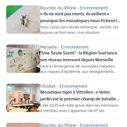
Bouches-du-Rhône
-
Environnement
Agenda
« Ils ne sont pas morts, ils veillent » :
pourquoi les moustiques nous fichent la
Faits
Vous l'avez sans doute remarqué : cet été, les
paix cet été
divers
piqûres se font rares. Une situation
inhabituelle que l'on doit à la canicule et à
l'absence de pluie. Mais attention, Pascal
Sports
Marseille
-
Environnement
Eberhart (EID) prévient au micro de Maritima :
"Une Seule Santé" : la Région Sud lance
le réveil des "moustiques de marais" pourrait
Société
être brutal au moindre orage.
son réseau innovant depuis Marseille
Face à l'émergence de nouvelles maladies,
Culture
aux risques d'épidémie, aux dérèglements
climatiques et à la crise de la biodiversité, les
acteurs de la santé et de l'environnement
Économie
Vitrolles
-
Environnement
s'unissent en Provence-Alpes-Côte d'Azur.
Moustique tigre à Vitrolles : « Votre
Lancé officiellement aujourd'hui à Marseille,
Éducation
le réseau régional "Une Seule Santé"
jardin est le premier champ de bataille »,
ambitionne de casser les cloisons pour
L’été 2025 est resté gravé dans les mémoires
prévient l’ARS après les cas de
protéger notre territoire.
Emploi
à Vitrolles, avec l'apparition de 47 cas
Chikungunya
autochtones de Chikungunya. Alors que la
saison de surveillance est officiellement
Environnement
Bouches-du-Rhône
-
Environnement
lancée depuis le 1er mai, les autorités