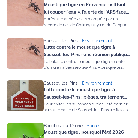
Moustique tigre en Provence : « Il faut
sanitaires et la municipalité de Vitrolles tirent
Info
la sonnette d’alarme. Pour stopper la
lui couper l’eau », l’alerte de l’ARS face
route
prolifération du moustique tigre, l'action
Après une année 2025 marquée par un
au risque d'épidémie
publique ne suffit plus : chaque habitant
record de cas de Chikungunya et de Dengue
détient la clé dans son propre jardin.
dans la région, l’Agence Régionale de Santé
Justice
Reportage.
(ARS) renforce sa vigilance contre le
Sausset-les-Pins
-
Environnement
moustique tigre. Thomas Margueron, directeur
Loisirs
Lutte contre le moustique tigre à
santé environnement à l’ARS PACA, lance un
appel à la mobilisation citoyenne au micro de
Sausset-les-Pins : une réunion publique
Météo
Maritima.
La bataille contre le moustique tigre monte
ce 28 mai
d'un cran à Sausset-les-Pins. Alors que les
récentes pluies et la remontée des
Politique
températures favorisent la prolifération des
Sausset-les-Pins
-
Environnement
larves, la municipalité organise une réunion
Santé
Lutte contre le moustique tigre à
publique ce jeudi 28 mai 2026. L'objectif :
mobiliser les habitants autour du plan de lutte
Sausset-les-Pins : pièges, traitement
Social
engagé avec l'expert Rentokil. Car si la ville
Pour éviter les nuisances subies l'été dernier,
bio et réunion publique, le plan
traite les espaces publics, 80 % de la lutte se
la municipalité de Sausset-les-Pins a officialisé
d'attaque est lancé !
joue en réalité dans vos jardins.
une convention stratégique avec l'expert
Transport
Rentokil. Entre la pose de pièges sélectifs, une
Bouches-du-Rhône
-
Santé
méthode de traitement 100 % biologique et un
National
Moustique tigre : pourquoi l'été 2026
appel à la mobilisation des habitants, la