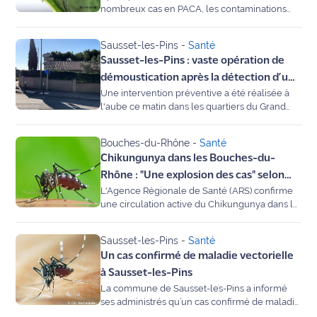
rouge
détaille les interventions en cours à Berre et
nombreux cas en PACA, les contaminations
Maritima
Marignane.
ont largement ralenti.
Sausset-les-Pins
-
Santé
L'anecdote
Sausset-les-Pins : vaste opération de
de Jeff
démoustication après la détection d’un
Une intervention préventive a été réalisée à
cas de chikungunya
C'est
l'aube ce matin dans les quartiers du Grand
mon
Vallat et de la Boumandariel afin d’éviter toute
club
propagation du virus transmis par le
Bouches-du-Rhône
-
Santé
moustique tigre.
Chikungunya dans les Bouches-du-
Les
Rhône : "Une explosion des cas" selon
Coachs
L'Agence Régionale de Santé (ARS) confirme
l'ARS PACA
Maritima
une circulation active du Chikungunya dans la
région, une maladie jusqu'ici rare sur le
Bon
territoire. Transmis par le moustique tigre, ce
Sausset-les-Pins
-
Santé
plan
virus a déjà infecté plus de 250 personnes en
Un cas confirmé de maladie vectorielle
sortie
PACA cette année. Thomas Margueron,
responsable santé-environnement à l'ARS,
à Sausset-les-Pins
invité de Maritima, appelle à une vigilance
La commune de Sausset-les-Pins a informé
Nous
accrue et à une mobilisation de tous pour
ses administrés qu’un cas confirmé de maladie
contacter
stopper sa propagation.
vectorielle (chikungunya, dengue ou zika) a