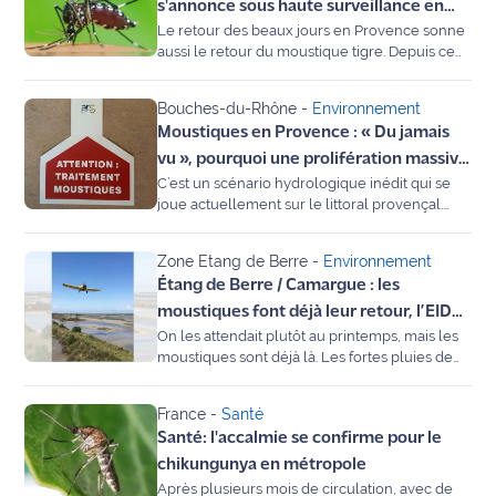
commune déploie un dispositif d'envergure.
s'annonce sous haute surveillance en
International
Maritima vous détaille le calendrier des
Le retour des beaux jours en Provence sonne
Provence ?
interventions et les rendez-vous à venir.
aussi le retour du moustique tigre. Depuis ce
1er mai 2026, le gouvernement et Santé
Défense
publique France ont activé le dispositif de
Bouches-du-Rhône
-
Environnement
surveillance renforcée des arboviroses.
Municipales
Moustiques en Provence : « Du jamais
2026
vu », pourquoi une prolifération massive
C’est un scénario hydrologique inédit qui se
est attendue en mars
Contenus
joue actuellement sur le littoral provençal.
Entre pluies diluviennes et douceur record,
Partenaires
toutes les conditions sont réunies pour une
Zone Etang de Berre
-
Environnement
prolifération fulgurante de moustiques.
L'invité(e)
Étang de Berre / Camargue : les
L’Entente Interdépartementale de
de la
Démoustication (EID Méditerranée) tire la
moustiques font déjà leur retour, l’EID
rédaction
sonnette d’alarme : avec 6 000 hectares de
On les attendait plutôt au printemps, mais les
lance les premiers traitements
zones humides infestés de larves, le mois de
moustiques sont déjà là. Les fortes pluies de
mars s'annonce particulièrement difficile pour
Coup de
l'hiver ont provoqué une mise en eau précoce
les riverains.
des marais, favorisant l'éclosion des larves.
coeur
France
-
Santé
Invité de la matinale sur Maritima Radio, Pascal
Maritima
Santé: l'accalmie se confirme pour le
Eberhart, de l’Entente Interdépartementale de
Démoustication (EID Méditerranée), explique
chikungunya en métropole
Fil
pourquoi la saison démarre en avance et
Après plusieurs mois de circulation, avec de