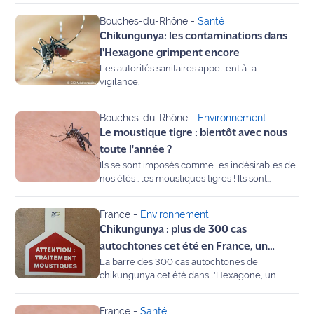
été signalé sur son territoire.
Bouches-du-Rhône
-
Santé
Ecouter
Chikungunya: les contaminations dans
et voir
l'Hexagone grimpent encore
Maritima
Les autorités sanitaires appellent à la
vigilance.
Qui
sommes
Bouches-du-Rhône
-
Environnement
nous ?
Le moustique tigre : bientôt avec nous
toute l'année ?
Devenir
Ils se sont imposés comme les indésirables de
annonceur
nos étés : les moustiques tigres ! Ils sont
désormais présents presque partout en
Recrutement
France, et notre région n’est pas épargnée,
France
-
Environnement
avec de nombreux cas signalés. Avec eux, le
Chikungunya : plus de 300 cas
Mention
risque de transmission du chikungunya, de la
dengue ou du virus Zika augmente. Un
légales
autochtones cet été en France, un
phénomène largement favorisé par nos
La barre des 300 cas autochtones de
niveau inédit
modes de vie.
chikungunya cet été dans l'Hexagone, un
Conditions
niveau inédit, est désormais franchie, selon
générales
des données publiées mercredi par Santé
d'utilisation du
France
-
Santé