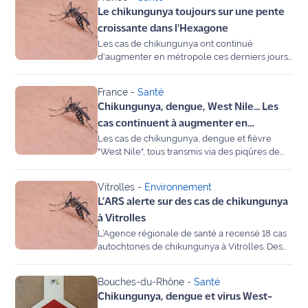
publique France, confirmation d'une saison
site maritima.fr
Le chikungunya toujours sur une pente
sans précédent pour les maladies transmises
par des moustiques.
croissante dans l'Hexagone
Archives
Les cas de chikungunya ont continué
d'augmenter en métropole ces derniers jours,
a observé mercredi Santé publique France,
dans un été marqué par l'accroissement, la
France
-
Santé
précocité et l'expansion géographique des
Chikungunya, dengue, West Nile... Les
cas de maladies virales transmises par des
moustiques.
cas continuent à augmenter en
Les cas de chikungunya, dengue et fièvre
métropole
"West Nile", tous transmis via des piqûres de
moustiques, ont continué à progresser ces
derniers jours en métropole, a annoncé
Vitrolles
-
Environnement
mercredi l'agence Santé publique France,
L’ARS alerte sur des cas de chikungunya
l'été 2025 s'avérant sans précédent en la
matière.
à Vitrolles
L’Agence régionale de santé a recensé 18 cas
autochtones de chikungunya à Vitrolles. Des
SMS d’alerte ont été envoyés à certains
habitants pour rappeler les symptômes et les
Bouches-du-Rhône
-
Santé
mesures de prévention face au moustique
Chikungunya, dengue et virus West-
tigre.