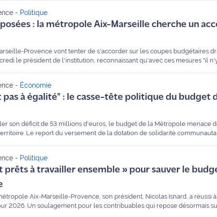
ence
-
Politique
osées : la métropole Aix-Marseille cherche un acc
rseille-Provence vont tenter de s'accorder sur les coupes budgétaires dr
credi le président de l'institution, reconnaissant qu'avec ces mesures "il n
ence
-
Économie
as à égalité" : le casse-tête politique du budget d
r son déficit de 53 millions d'euros, le budget de la Métropole menace de 
rritoire. Le report du versement de la dotation de solidarité communauta
epousser une prise de décision éminemment politique et cruciale pour l'ave
ence
-
Politique
et prêts à travailler ensemble » pour sauver le budge
e
métropole Aix-Marseille-Provence, son président, Nicolas Isnard, a réussi à
ur 2026. Un soulagement pour les contribuables qui repose désormais su
es du territoire, appelés à mettre la main à la poche pour combler le déficit.