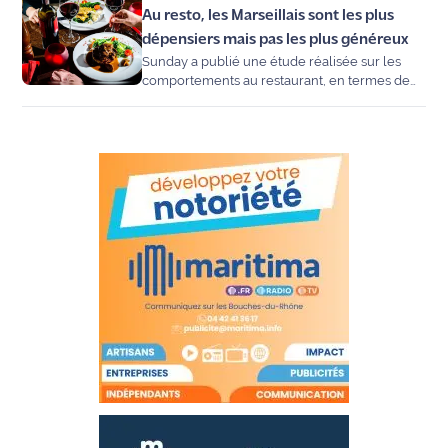
Au resto, les Marseillais sont les plus
applicable pour les employés rémunérés
Info
jusqu’à 1,6 fois le SMIC, en attendant l’adoption
dépensiers mais pas les plus généreux
route
de la loi de finances pour 2026.
Sunday a publié une étude réalisée sur les
comportements au restaurant, en termes de
dépenses, de satisfaction et de temps passé à
Justice
table. Il en ressort que les Marseillais sont
particulièrement dépensiers, mais laissent
Loisirs
moins de pourboires.
Météo
Politique
Santé
Social
Transport
National