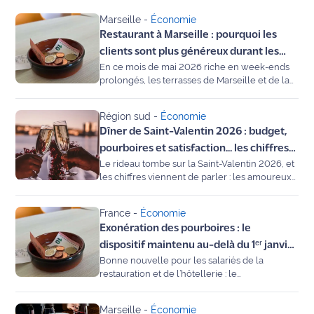
Marseille
-
Économie
Agenda
Restaurant à Marseille : pourquoi les
clients sont plus généreux durant les
Faits
En ce mois de mai 2026 riche en week-ends
jours fériés ?
divers
prolongés, les terrasses de Marseille et de la
Côte Bleue ne désemplissent pas. Mais saviez-
vous que nous ne consommons pas de la
Sports
Région sud
-
Économie
même manière selon que nous sommes un
Dîner de Saint-Valentin 2026 : budget,
mardi ou un jour férié ? Une étude inédite de
Société
la solution de paiement Sunday révèle que les
pourboires et satisfaction... les chiffres
Marseillais et les Provençaux se lâchent
Le rideau tombe sur la Saint-Valentin 2026, et
en Provence-Alpes-Côte d'Azur
beaucoup plus sur l'addition et les pourboires
Culture
les chiffres viennent de parler : les amoureux
dès qu'un jour chômé pointe le bout de son
de la région Provence-Alpes-Côte d'Azur ne
nez.
font rien comme les autres.
Économie
France
-
Économie
Exonération des pourboires : le
Éducation
dispositif maintenu au-delà du 1ᵉʳ janvier
Bonne nouvelle pour les salariés de la
2026
Emploi
restauration et de l’hôtellerie : le
gouvernement prolonge l’exonération de
cotisations sociales sur les pourboires au-delà
Environnement
Marseille
-
Économie
du 1ᵉʳ janvier 2026. Le dispositif reste