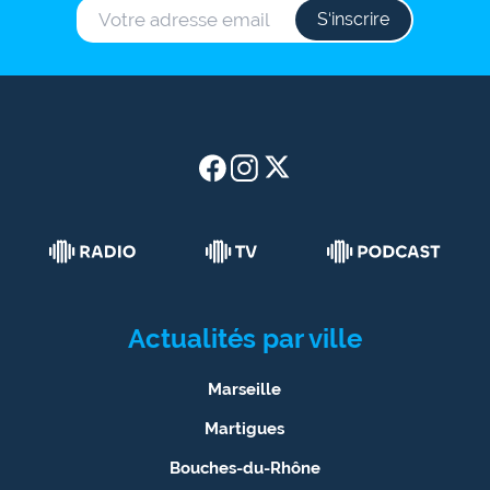
rouge
S‘inscrire
Maritima
L'anecdote
de Jeff
C'est
mon
club
Les
Coachs
Maritima
Actualités par ville
Bon
plan
Marseille
sortie
Martigues
Nous
Bouches-du-Rhône
contacter