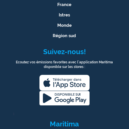
France
Ecouter
Istres
et voir
Maritima
Monde
Région sud
Qui
sommes
nous ?
Suivez-nous!
Devenir
Ecoutez vos émissions favorites avec l’application Maritima
disponible sur les stores :
annonceur
Recrutement
Mention
légales
1
Conditions
générales
Maritima
d'utilisation du