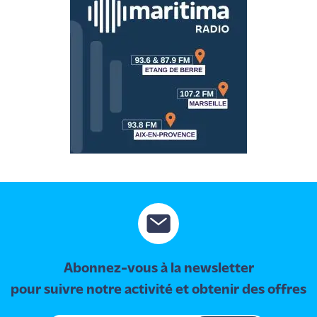
International
Défense
Municipales
2026
Contenus
Partenaires
L'invité(e)
de la
rédaction
Coup de
coeur
Abonnez-vous à la newsletter
Maritima
pour suivre notre activité et obtenir des offres
Fil