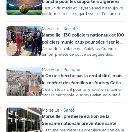
notre chronique "Le Coach", la psychologue
blanche pour les supporters algériens
International
Dorothée Bruni nous aide à décrypter les
Il est 3h du matin et Hayet Senaci n'a toujours
mécanismes du stress et livre ses clés pour
pas fermé l'œil, le regard rivé sur l'écran du
mieux le gérer au quotidien.
match Algérie-Argentine retransmis dans un
Défense
snack de Marseille. "Quand on a l'amour de la
Marseille
-
Société
patrie, on s'adapte", sourit-elle.
Municipales
Marseille : 130 policiers nationaux et 100
2026
policiers municipaux pour sécuriser le
Ce lundi, à la plage des Catalans, Corinne
littoral cet été
Contenus
Simon, préfète de police déléguée des
Bouches-du-Rhône et Pierre-Marie Ganozzi,
Partenaires
adjoint au maire de Marseille, délégué à la
Marseille
-
Politique
sécurité, ont présenté le dispositif estival de
L'invité(e)
« On ne cherche pas la rentabilité, mais
sécurité dédié à la cité phocéenne.
de la
le confort des familles » : Audrey Gatian
rédaction
C’est un tournant pour la rénovation urbaine
(SPLA-IN) dévoile ses priorités pour le
dans la métropole. Audrey Gatian, adjointe à
logement à Marseille
Coup de
l'urbanisme de la Ville de Marseille, vient de
prendre la tête de la SPLA-IN, l'outil
coeur
Marseille
-
Santé
métropolitain dédié à la lutte contre l’habitat
Maritima
Marseille : première édition de la
indigne.
Semaine nationale prévention santé
Fil
C'est une première ! La première édition de la