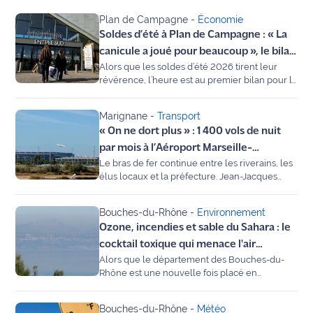
Plan de Campagne
-
Économie
Agenda
Soldes d’été à Plan de Campagne : « La
canicule a joué pour beaucoup », le bilan
Faits
Alors que les soldes d’été 2026 tirent leur
contrasté de Kevin Robert porte-parole
divers
révérence, l’heure est au premier bilan pour la
de la zone
zone commerciale de Plan de Campagne.
Entre épisodes caniculaires et inflation, Kevin
Sports
Marignane
-
Transport
Robert, porte-parole des commerçants et
« On ne dort plus » : 1 400 vols de nuit
directeur de Literie n°1, analyse les tendances
Société
de cette saison et dévoile les nouvelles
par mois à l’Aéroport Marseille-
attentes des consommateurs pour mieux
Le bras de fer continue entre les riverains, les
Provence, le Collectif Mistral dénonce
dormir au frais.
Culture
élus locaux et la préfecture. Jean-Jacques
l’enfer des vols de nuit
Evellin, président du collectif Mistral, dénonce
le refus de l’État de mettre en place un
Économie
Bouches-du-Rhône
-
Environnement
couvre-feu total entre 22h et 6h du matin à
Ozone, incendies et sable du Sahara : le
l’aéroport Marseille-Provence. Entre fatigue
Éducation
chronique et solutions jugées « dérisoires », la
cocktail toxique qui menace l'air
colère gronde.
Alors que le département des Bouches-du-
provençal
Emploi
Rhône est une nouvelle fois placé en
vigilance orange canicule, un autre danger,
plus invisible, menace la santé des
Environnement
Bouches-du-Rhône
-
Météo
Provençaux : la pollution atmosphérique.