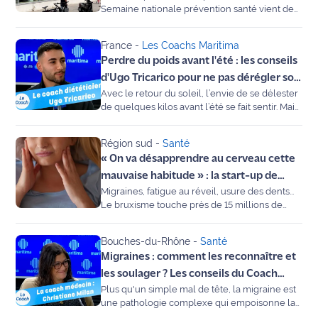
rouge
Semaine nationale prévention santé vient de
Maritima
débuter depuis le 1er juin. Les citoyens
peuvent participer gratuitement à des
France
-
Les Coachs Maritima
sensibilisation sur la nutrition, l'activité
L'anecdote
Perdre du poids avant l'été : les conseils
physique, le sommeil ou encore la santé
de Jeff
mentale et obtenir des dépistages gratuits
d'Ugo Tricarico pour ne pas dérégler son
pour le cancer du sein ou le cancer colorectal,
Avec le retour du soleil, l’envie de se délester
métabolisme
C'est
notamment.
de quelques kilos avant l’été se fait sentir. Mais
mon
attention aux régimes miracles qui promettent
club
monts et merveilles ! Dans notre chronique
Région sud
-
Santé
"Le Coach", Ugo Tricarico, diététicien-
« On va désapprendre au cerveau cette
nutritionniste à Martigues, nous explique
Les
pourquoi la clé d'une perte de poids réussie
mauvaise habitude » : la start-up de
Coachs
réside avant tout dans la compréhension de
Migraines, fatigue au réveil, usure des dents...
Manosque Bruxless révolutionne la lutte
Maritima
notre métabolisme.
Le bruxisme touche près de 15 millions de
contre le bruxisme
Français, souvent sans qu'ils le sachent. Invité
Bon
de Gilles Fenech sur Maritima Radio, Charles
Bouches-du-Rhône
-
Santé
plan
Collinot, directeur commercial de la start-up
Migraines : comment les reconnaître et
sortie
Bruxless basée à Manosque, a présenté une
solution mondiale inédite. Grâce à une
les soulager ? Les conseils du Coach
technologie issue du milieu hospitalier, ce
Plus qu'un simple mal de tête, la migraine est
Maritima
Nous
dispositif connecté promet de "tromper" le
une pathologie complexe qui empoisonne la
contacter
cerveau pour relâcher la mâchoire en temps
vie de millions de personnes. Entre douleurs