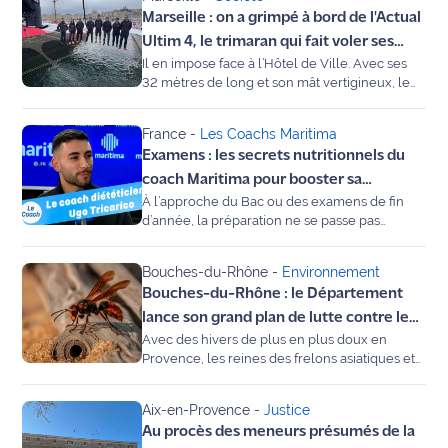
privilégier selon vos objectifs ? Dans notre
site maritima.fr
Marseille : on a grimpé à bord de l'Actual
chronique "Le Coach", Ugo Tricarico,
diététicien à Martigues, nous aide à y voir plus
Ultim 4, le trimaran qui fait voler ses
clair.
Archives
Il en impose face à l’Hôtel de Ville. Avec ses
skippers
32 mètres de long et son mât vertigineux, le
trimaran Actual Ultim 4 termine son escale
marseillaise. Entre technologie de pointe
France
-
Les Coachs Maritima
proche de l'aéronautique, vie à bord spartiate
Examens : les secrets nutritionnels du
et "vol" sur l’eau, notre reporter Michel
Montagne a pu monter à bord de cette
coach Maritima pour booster sa
Formule 1 des mers avant son départ prévu ce
À l’approche du Bac ou des examens de fin
concentration
mardi matin.
d’année, la préparation ne se passe pas
seulement dans les livres, mais aussi dans
l’assiette. Une alimentation adaptée peut-elle
Bouches-du-Rhône
-
Environnement
réellement faire la différence sur la mémoire
Bouches-du-Rhône : le Département
et l’énergie ? Dans notre chronique "Le
Coach", Ugo Tricarico, diététicien-
lance son grand plan de lutte contre le
nutritionniste à Martigues, nous livre ses clés
Avec des hivers de plus en plus doux en
frelon, le piégeage commence
pour optimiser vos révisions et réussir vos
Provence, les reines des frelons asiatiques et
maintenant
épreuves.
orientaux sortent prématurément de leur
sommeil. Une seule de ces "fondatrices" peut
Aix-en-Provence
-
Justice
engendrer jusqu'à 13 000 ouvrières en une
Au procès des meneurs présumés de la
saison. Pour protéger nos abeilles et la