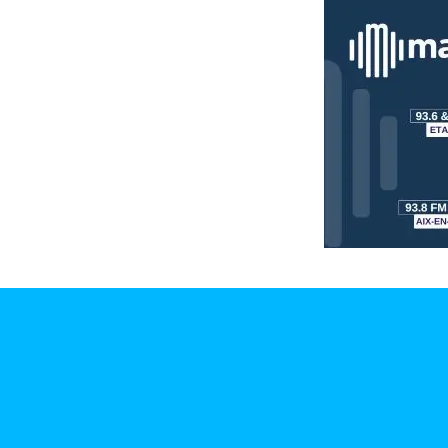
Info
route
Justice
Loisirs
Météo
Politique
Santé
Social
Transport
National