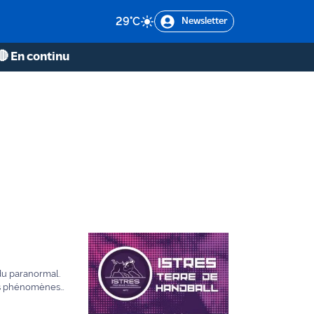
29
°C
Newsletter
🔴 En continu
 du paranormal.
tres phénomènes
moins atypique.