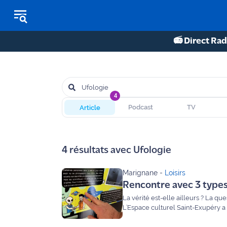
📻 Direct Rad
REPLAY RADIO
REPLAY TV
4
Article
Podcast
TV
ÉCOUTER LES PODCASTS
Martigues
4
résultats avec
Ufologie
- Etang
de Berre
Marignane
-
Loisirs
Rencontre avec 3 types 
Marseille
- Aix
La vérité est-elle ailleurs ? La q
L’Espace culturel Saint-Exupéry a
inexpliqués. Maritima a voulu en sa
OM