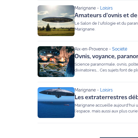
Marignane
-
Loisirs
Agenda
Amateurs d'ovnis et de 
Le Salon de l'ufologie et du para
Faits
Marignane.
divers
Sports
Aix-en-Provence
-
Société
Ovnis, voyance, paranorm
Société
Science paranormale, ovnis, polte
divinatoires,... Ces sujets font de plus en plus d'adeptes et de plus en plus de curieux. Deux salons spécialisés sont justement
proposés ce week-end à Aix-en-P
Culture
Marignane
-
Loisirs
Économie
Les extraterrestres dé
Marignane accueille aujourd'hui un
Éducation
l’espace, mais aussi aux plus curie
Emploi
Environnement