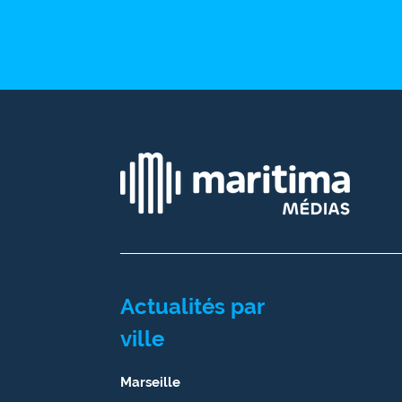
International
Défense
Municipales
2026
Contenus
Partenaires
L'invité(e)
de la
rédaction
Actualités par
Coup de
coeur
ville
Maritima
Marseille
Fil