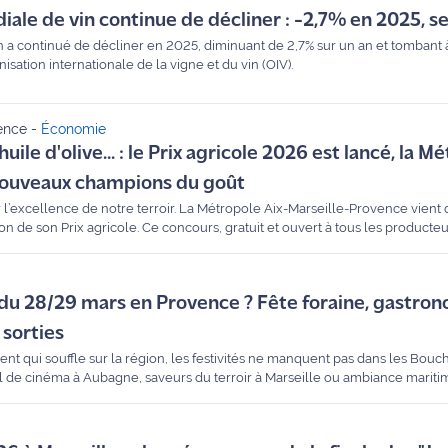
le de vin continue de décliner : -2,7% en 2025, se
a continué de décliner en 2025, diminuant de 2,7% sur un an et tombant à
isation internationale de la vigne et du vin (OIV).
ence
-
Économie
 huile d'olive... : le Prix agricole 2026 est lancé, la M
 nouveaux champions du goût
l’excellence de notre terroir. La Métropole Aix-Marseille-Provence vient d
ion de son Prix agricole. Ce concours, gratuit et ouvert à tous les producteu
se à récompenser les meilleurs savoir-faire de Provence, des vignobles d'A
z jusqu'au 30 avril pour candidater.
du 28/29 mars en Provence ? Fête foraine, gastron
 sorties
vent qui souffle sur la région, les festivités ne manquent pas dans les Bou
ival de cinéma à Aubagne, saveurs du terroir à Marseille ou ambiance mariti
our vous les rendez-vous incontournables de ce week-end des 28 et 29 mar