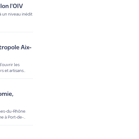
lon l'OIV
 un niveau inédit
étropole Aix-
’ouvrir les
rs et artisans
ix aux parcs
omie,
ches-du-Rhône.
me à Port-de-
s 2026. Suivez le