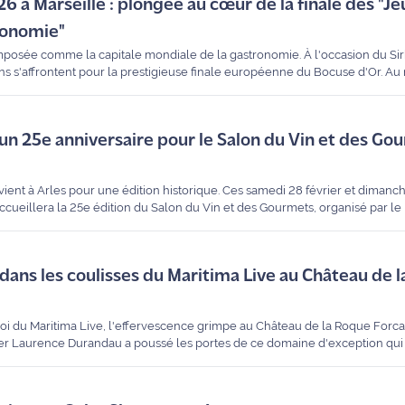
 à Marseille : plongée au cœur de la finale des "Je
ronomie"
 imposée comme la capitale mondiale de la gastronomie. À l'occasion du S
ns s'affrontent pour la prestigieuse finale européenne du Bocuse d'Or. Au 
chaînés et d'une pression palpable, notre reporter Gwladys Saucerotte nous
 un 25e anniversaire pour le Salon du Vin et des Go
ient à Arles pour une édition historique. Ces samedi 28 février et dimanch
eillera la 25e édition du Salon du Vin et des Gourmets, organisé par le 
ger Nesti, l’un des fondateurs et organisateurs, dévoile le programme de c
e 100 % français.
: dans les coulisses du Maritima Live au Château de 
i du Maritima Live, l'effervescence grimpe au Château de la Roque Forcad
orter Laurence Durandau a poussé les portes de ce domaine d'exception qui 
ny et Patrice Carmona. Plongée dans les préparatifs d'une soirée qui s'an