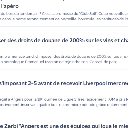
 l'apéro
 de bois du lendemain ? C'est la promesse du "Club Soft". Cette nouvelle a
 dans le 6ème arrondissement de Marseille, bouscule les habitudes de l'
nvitée de Maritima Radio pour présenter ce lieu unique dédié aux vins, bières 
r des droits de douane de 200% sur les vins et 
ump a menacé lundi d'imposer des droits de douane de 200% sur les vin
son homologue Emmanuel Macron de rejoindre son "Conseil de paix".
s'imposant 2-5 avant de recevoir Liverpool mercre
ait à Angers pour la 18ᵉ journée de Ligue 1. Très rapidement, l’OM a pris 
ensivement, inscrivant quatre buts en première période grâce notamment 
é une réduction du score d’Angers avant la mi-temps, les Marseillais ont
ème but en fin de match de Paixao. Cette prestation collective solide a pe
lider leur première place.
 Zerbi "Angers est une des équipes qui joue le mi