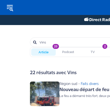
📻 Direct Rad
REPLAY RADIO
REPLAY TV
20
2
Article
Podcast
TV
ÉCOUTER LES PODCASTS
Martigues
22
résultats avec
Vins
- Etang
de Berre
Région sud
-
Faits divers
Nouveau départ de feu 
Marseille
- Aix
Le feu a démarré très fort, deux p
OM