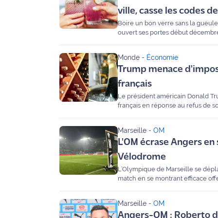
site maritima.fr
ville, casse les codes de
Boire un bon verre sans la gueule
Archives
ouvert ses portes début décembre
Brousseau, sa fondatrice, était l'i
garantis 0% alcool.
Monde
-
Économie
Trump menace d'impose
français
Le président américain Donald Tr
français en réponse au refus de 
Marseille
-
OM
L'OM écrase Angers en 
Vélodrome
L’Olympique de Marseille se déplaç
match en se montrant efficace off
Greenwood, Traoré et Weah. Malgr
dominé les débats, avec un cinqui
Marseille
-
OM
maîtriser la rencontre et de conso
Angers-OM : Roberto de