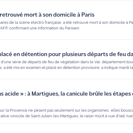
 retrouvé mort à son domicile à Paris
ares de la scène électro française, a été retrouvé mort à son domicile à Par
l'AFP, confirmant une information du Parisien.
placé en détention pour plusieurs départs de feu da
une série de départs de feu de végétation dans le Var, département to
, a été mis en examen et placé en détention provisoire, a indiqué mardi l
 acide » : à Martigues, la canicule brûle les étapes
 sur la Provence ne pèsent pas seulement sur les organismes : elles bouscu
ative vinicole de Saint-Julien-les-Martigues, le raisin mûrit à vue d'œil. Ivan
 des vendanges très précoces et surveille de près l'équilibre de ses futur