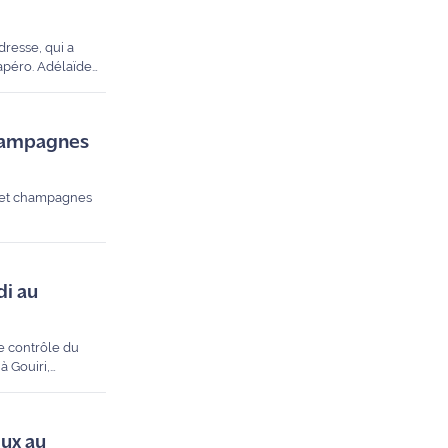
dresse, qui a
apéro. Adélaïde
et spiritueux...
champagnes
s et champagnes
di au
le contrôle du
à Gouiri,
 largement
rmis à l’OM de
eux au