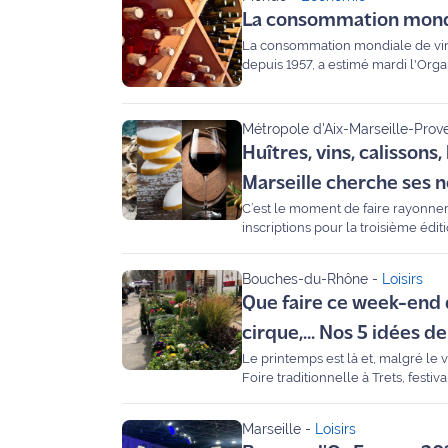
La consommation mondia
International
La consommation mondiale de vin 
depuis 1957, a estimé mardi l'Organ
Défense
Municipales
Métropole d'Aix-Marseille-Prov
2026
Huîtres, vins, calissons,
Marseille cherche ses
Contenus
Partenaires
C’est le moment de faire rayonner 
inscriptions pour la troisième édit
agroalimentaires du territoire, vi
L'invité(e)
ostréicoles de Camargue. Vous ave
de la
Bouches-du-Rhône
-
Loisirs
rédaction
Que faire ce week-end 
cirque,... Nos 5 idées de
Coup de
Le printemps est là et, malgré le 
coeur
Foire traditionnelle à Trets, fest
Maritima
Bouc... Maritima a sélectionné p
guide !
Marseille
-
Loisirs
Fil