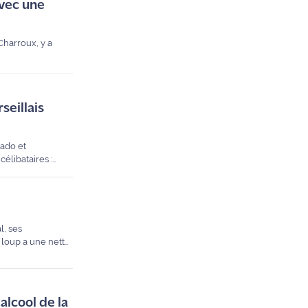
vec une
Charroux, y a
seillais
élibataires :
l, ses
u loup a une nette
 alcool de la