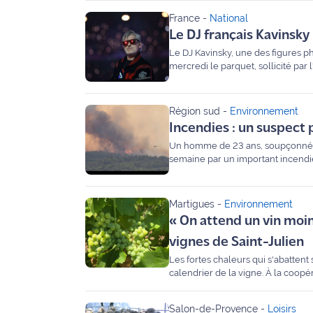
France
-
National
Agenda
Le DJ français Kavinsky
Le DJ Kavinsky, une des figures ph
Faits
mercredi le parquet, sollicité par 
divers
Sports
Région sud
-
Environnement
Incendies : un suspect 
Société
Un homme de 23 ans, soupçonné d'
semaine par un important incendie
Culture
Martigues
-
Environnement
Économie
« On attend un vin moins
Éducation
vignes de Saint-Julien
Les fortes chaleurs qui s'abattent
Emploi
calendrier de la vigne. À la coopér
responsable du vignoble, anticipe
Environnement
Salon-de-Provence
-
Loisirs