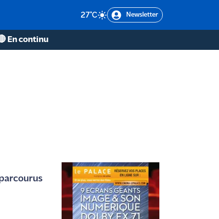
27
°C
Newsletter
🔴 En continu
 parcourus