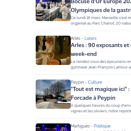
Bocuse d'Or Europe 2026
rouge
Maritima
Olympiques de la gast
Ce lundi 16 mars, Marseille s'est
L'anecdote
organisé au Parc Chanot, 20 natio
de Jeff
effluves divins, des supporters dé
l'événement de l'intérieur.
Arles
-
Loisirs
C'est
Arles : 90 exposants et
mon
week-end
club
Le rendez-vous des épicuriens rev
gymnase Jean-François Lamour accu
Les
Camargue. Invité sur Maritima, Ro
Coachs
exceptionnel qui met à l’honneur l
Maritima
Peypin
-
Culture
"Tout est magique ici" 
Bon
Forcade à Peypin
plan
À quelques heures du coup d'envo
sortie
vignes et les oliviers, notre rep
Jérémy Frérot, Julie Zenatti, Ebo
Nous
Martigues
-
Politique
contacter