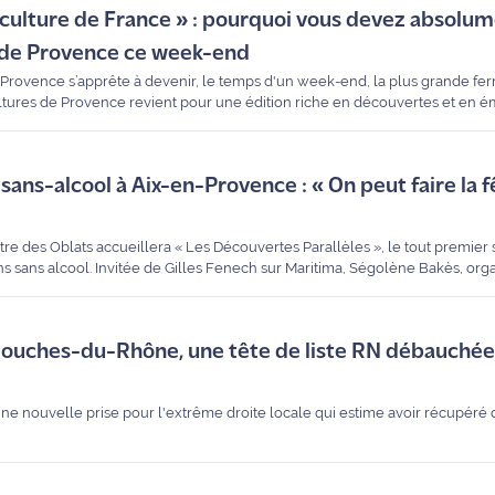
griculture de France » : pourquoi vous devez absolum
s de Provence ce week-end
rovence s’apprête à devenir, le temps d'un week-end, la plus grande fer
ultures de Provence revient pour une édition riche en découvertes et en ém
a Radio, Eric Garcin, maire de Jouques et vice-président de la Métropole 
asme pour cet événement qui célèbre le savoir-faire de nos producteurs l
et ateliers pour enfants, on vous dit tout sur ce rendez-vous incontournab
sans-alcool à Aix-en-Provence : « On peut faire la f
ître des Oblats accueillera « Les Découvertes Parallèles », le tout premier 
 sans alcool. Invitée de Gilles Fenech sur Maritima, Ségolène Bakès, orga
 sur l’apéro "soft".
 Bouches-du-Rhône, une tête de liste RN débauchée
 une nouvelle prise pour l'extrême droite locale qui estime avoir récupéré