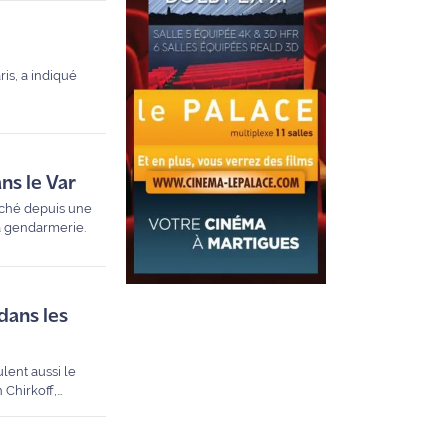
is, a indiqué
ns le Var
uché depuis une
a gendarmerie.
 dans les
lent aussi le
 Chirkoff,
es cuvées.