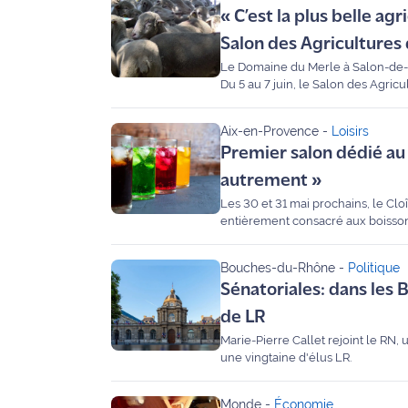
« C’est la plus belle a
Info
Salon des Agriculture
route
Le Domaine du Merle à Salon-de-P
Du 5 au 7 juin, le Salon des Agric
Justice
midi de Manuel Danloy sur Maritim
Provence, a partagé son enthousi
Aix-en-Provence
-
Loisirs
Loisirs
animaux de la ferme, dégustations 
Premier salon dédié au 
Météo
autrement »
Les 30 et 31 mai prochains, le Clo
Politique
entièrement consacré aux boissons
l’événement, veut briser les clichés
Santé
Bouches-du-Rhône
-
Politique
Sénatoriales: dans les
Social
de LR
Marie-Pierre Callet rejoint le RN,
Transport
une vingtaine d'élus LR.
National
Monde
-
Économie