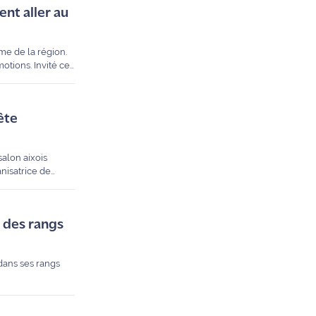
ent aller au
me de la région.
otions. Invité ce
Aix-Marseille-
ocaux. Entre
le.
ête
salon aixois
nisatrice de
 des rangs
 dans ses rangs