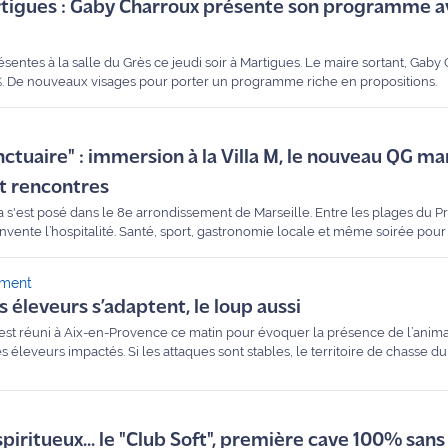
rtigues : Gaby Charroux présente son programme a
entes à la salle du Grès ce jeudi soir à Martigues. Le maire sortant, Gaby 
 %. De nouveaux visages pour porter un programme riche en propositions.
nctuaire" : immersion à la Villa M, le nouveau QG mar
et rencontres
invente l’hospitalité. Santé, sport, gastronomie locale et même soirée pour c
a poussé les portes de ce lieu de vie hybride.
ement
es éleveurs s’adaptent, le loup aussi
st réuni à Aix-en-Provence ce matin pour évoquer la présence de l’anima
 éleveurs impactés. Si les attaques sont stables, le territoire de chasse d
du 13.
 spiritueux... le "Club Soft", première cave 100% sans