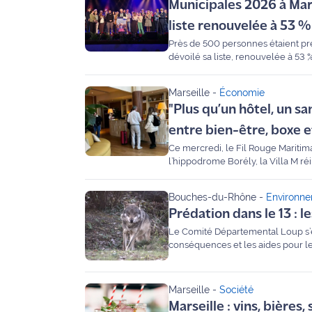
Municipales 2026 à Ma
Ecouter
liste renouvelée à 53 %
et voir
Près de 500 personnes étaient prés
Maritima
dévoilé sa liste, renouvelée à 53
Qui
Marseille
-
Économie
sommes
"Plus qu’un hôtel, un sa
nous ?
entre bien-être, boxe 
Ce mercredi, le Fil Rouge Maritima s'est posé dans le 8e arrondissement de Marseille. Entre les plages du Prado et
Devenir
l’hippodrome Borély, la Villa M ré
annonceur
notre reporter Laurence Durandau 
Bouches-du-Rhône
-
Environn
Recrutement
Prédation dans le 13 : l
Mention
Le Comité Départemental Loup s’e
légales
conséquences et les aides pour les
tendance à s'étendre vers l'ouest 
Conditions
Marseille
-
Société
générales
Marseille : vins, bières,
d'utilisation du