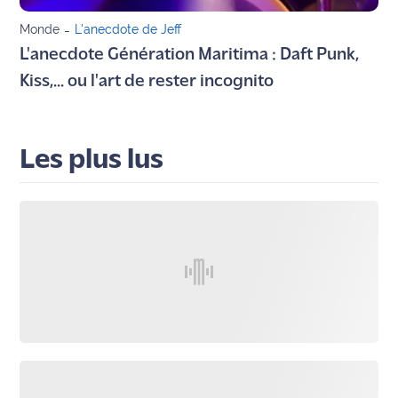
rouge
Maritima
Monde
-
L'anecdote de Jeff
L'anecdote Génération Maritima : Daft Punk,
L'anecdote
Kiss,... ou l'art de rester incognito
de Jeff
C'est
mon
Les plus lus
club
Les
Coachs
Maritima
Bon
plan
sortie
Nous
contacter