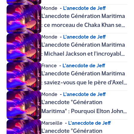
malentendu au téléphone a
Monde
-
L'anecdote de Jeff
changé le destin de Simply Red
L'anecdote Génération Maritima
: ce morceau de Chaka Khan se
cache derrière l'un des plus
Monde
-
L'anecdote de Jeff
grands hits de la French Touch
L'anecdote Génération Maritima
: Michael Jackson et l'incroyable
secret qui lie "Billie Jean" au
France
-
L'anecdote de Jeff
tube "Maneater"
L'anecdote Génération Maritima
: saviez-vous que le père d'Axel
Bauer était la "voix de la
Monde
-
L'anecdote de Jeff
Résistance" sur Radio Londres ?
L'anecdote "Génération
Maritima" : Pourquoi Elton John
et les Pink Floyd adoraient-ils
Marseille
-
L'anecdote de Jeff
enregistrer en France ?
L'anecdote "Génération