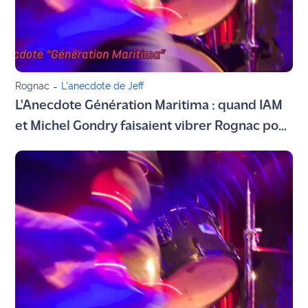
Info
route
Justice
Rognac
-
L'anecdote de Jeff
Loisirs
L'Anecdote Génération Maritima : quand IAM
et Michel Gondry faisaient vibrer Rognac pour
Météo
"Je danse le mia"
Politique
Santé
Social
Transport
National