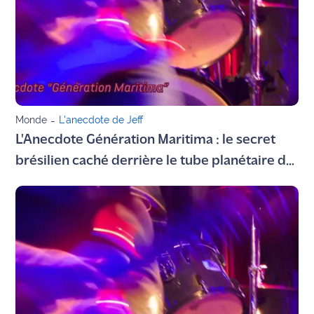
Agenda
Faits
divers
Sports
Monde
-
L'anecdote de Jeff
L'Anecdote Génération Maritima : le secret
Société
brésilien caché derrière le tube planétaire de
Culture
Gotye
Économie
Éducation
Emploi
Environnement