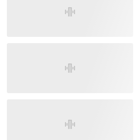
Ecouter
et voir
Maritima
Qui
sommes
nous ?
Devenir
annonceur
Recrutement
Mention
légales
Conditions
générales
d'utilisation du