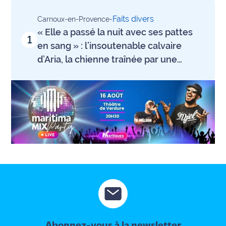
Info
Faits divers
Carnoux-en-Provence
-
route
« Elle a passé la nuit avec ses pattes
1
en sang » : l’insoutenable calvaire
Justice
d’Aria, la chienne traînée par une
voiture à Cornillon-Confoux
Loisirs
Météo
Politique
Santé
Social
Transport
National
Abonnez-vous à la newsletter