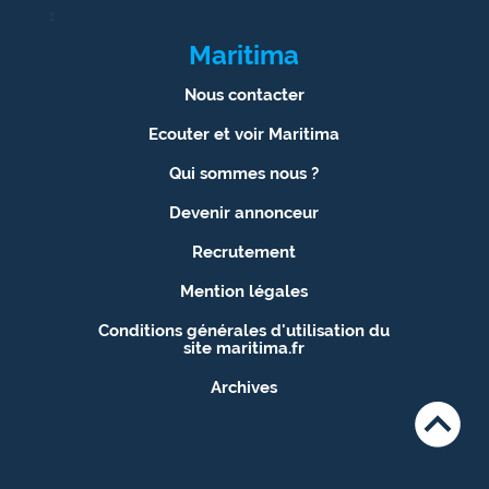
1
Ecouter
Maritima
et voir
Maritima
Nous contacter
Ecouter et voir Maritima
Qui
sommes
Qui sommes nous ?
nous ?
Devenir annonceur
Devenir
Recrutement
annonceur
Mention légales
Recrutement
Conditions générales d'utilisation du
site maritima.fr
Mention
légales
Archives
Conditions
générales
d'utilisation du