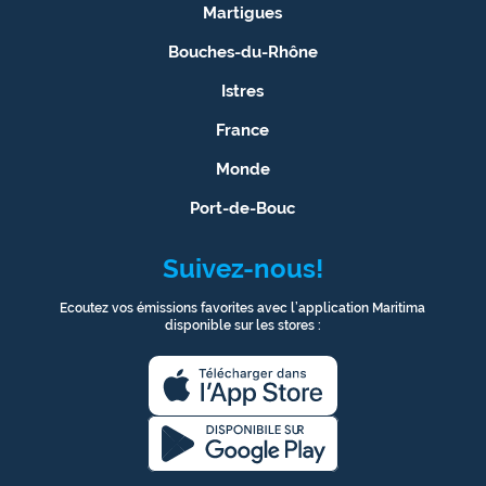
rouge
Martigues
Maritima
Bouches-du-Rhône
L'anecdote
Istres
de Jeff
France
C'est
Monde
mon
club
Port-de-Bouc
Les
Suivez-nous!
Coachs
Maritima
Ecoutez vos émissions favorites avec l’application Maritima
disponible sur les stores :
Bon
plan
sortie
Nous
contacter