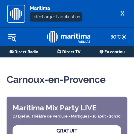
Maritima
X
Télécharger l'application
30
°C
REPLAY RADIO
📻 Direct Radio
📺 Direct TV
🔴 En continu
REPLAY TV
ÉCOUTER LES PODCASTS
Carnoux-en-Provence
Martigues
- Etang
de Berre
Maritima Mix Party LIVE
Marseille
- Aix
DJ Djel au Théâtre de Verdure - Martigues - 16 août - 20h30
GRATUIT
OM