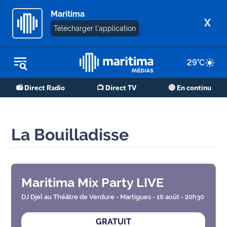
Maritima
X
Télécharger l'application
29
°C
REPLAY RADIO
📻 Direct Radio
📺 Direct TV
🔴 En continu
REPLAY TV
ÉCOUTER LES PODCASTS
La Bouilladisse
Martigues
- Etang
de Berre
Maritima Mix Party LIVE
Marseille
- Aix
DJ Djel au Théâtre de Verdure - Martigues - 16 août - 20h30
GRATUIT
OM