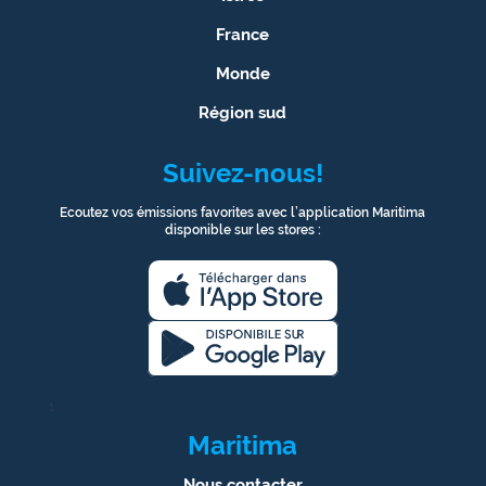
France
Ecouter
et voir
Monde
Maritima
Région sud
Qui
sommes
Suivez-nous!
nous ?
Ecoutez vos émissions favorites avec l’application Maritima
disponible sur les stores :
Devenir
annonceur
Recrutement
Mention
légales
1
Conditions
Maritima
générales
d'utilisation du
Nous contacter