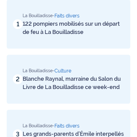
Info
Faits divers
La Bouilladisse
-
route
1
122 pompiers mobilisés sur un départ
de feu à La Bouilladisse
Justice
Loisirs
Météo
Culture
La Bouilladisse
-
Politique
2
Blanche Raynal, marraine du Salon du
Livre de La Bouilladisse ce week-end
Santé
Social
Transport
Faits divers
La Bouilladisse
-
National
3
Les grands-parents d’Émile interpellés