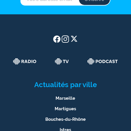
rouge
Maritima
L'anecdote
de Jeff
C'est
mon
club
Les
Coachs
Maritima
Actualités par ville
Bon
Marseille
plan
sortie
Martigues
Bouches-du-Rhône
Nous
contacter
Istres