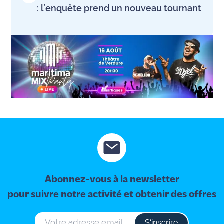
: l’enquête prend un nouveau tournant
International
Défense
Municipales
2026
Contenus
Partenaires
L'invité(e)
de la
rédaction
Coup de
Abonnez-vous à la newsletter
coeur
Maritima
pour suivre notre activité et obtenir des offres
Fil
S‘inscrire