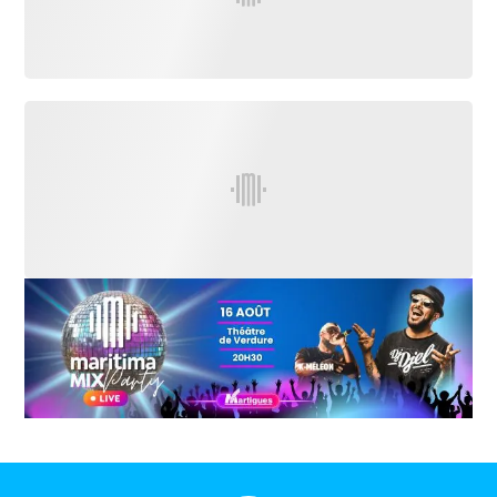
International
Défense
Municipales
2026
Contenus
Partenaires
L'invité(e)
de la
rédaction
Coup de
coeur
Maritima
Fil