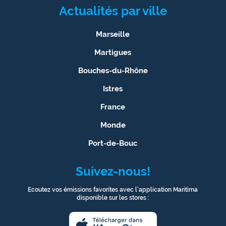
Actualités par ville
Ecouter
et voir
Marseille
Maritima
Martigues
Qui
Bouches-du-Rhône
sommes
nous ?
Istres
France
Devenir
annonceur
Monde
Port-de-Bouc
Recrutement
Mention
Suivez-nous!
légales
Ecoutez vos émissions favorites avec l’application Maritima
disponible sur les stores :
Conditions
générales
d'utilisation du