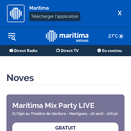
Maritima
X
Télécharger l'application
27
°C
REPLAY RADIO
📻 Direct Radio
📺 Direct TV
🔴 En continu
REPLAY TV
ÉCOUTER LES PODCASTS
Noves
Martigues
- Etang
de Berre
Maritima Mix Party LIVE
Marseille
- Aix
DJ Djel au Théâtre de Verdure - Martigues - 16 août - 20h30
GRATUIT
OM