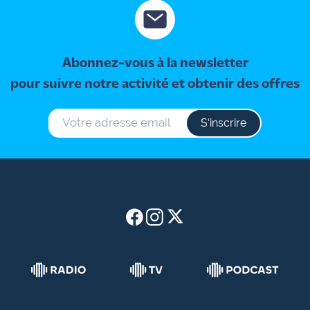
rouge
Maritima
L'anecdote
Abonnez-vous à la newsletter
de Jeff
pour suivre notre activité et obtenir des offres
C'est
mon
S‘inscrire
club
Les
Coachs
Maritima
Bon
plan
sortie
Nous
contacter