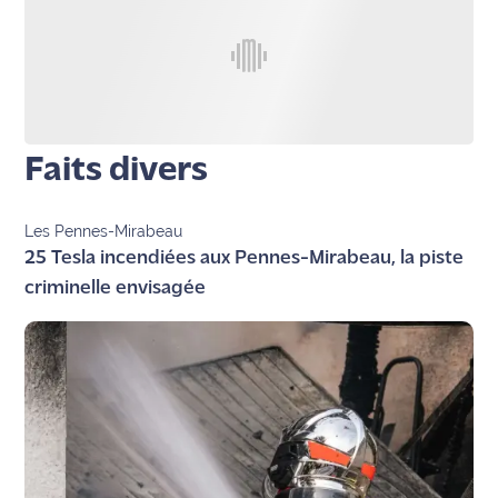
Ecouter
et voir
Maritima
Qui
Faits divers
sommes
nous ?
Les Pennes-Mirabeau
Devenir
25 Tesla incendiées aux Pennes-Mirabeau, la piste
annonceur
criminelle envisagée
Recrutement
Mention
légales
Conditions
générales
d'utilisation du