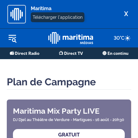
Maritima
X
Télécharger l'application
30
°C
REPLAY RADIO
📻 Direct Radio
📺 Direct TV
🔴 En continu
REPLAY TV
ÉCOUTER LES PODCASTS
Plan de Campagne
Martigues
- Etang
de Berre
Maritima Mix Party LIVE
Marseille
- Aix
DJ Djel au Théâtre de Verdure - Martigues - 16 août - 20h30
GRATUIT
OM