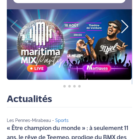
Agenda
Faits
divers
Sports
Société
Culture
Économie
Actualités
Éducation
Les Pennes-Mirabeau
-
Sports
Emploi
« Être champion du monde » : à seulement 11
Environnement
ans, le rêve de Teemeo, prodige du BMX des