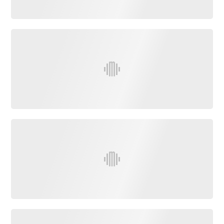
rouge
Maritima
L'anecdote
de Jeff
C'est
mon
club
Les
Coachs
Maritima
Bon
plan
sortie
Nous
contacter