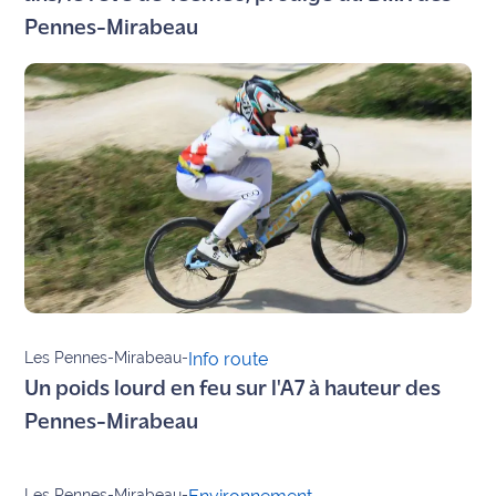
Pennes-Mirabeau
Info
route
Justice
Loisirs
Météo
Politique
Santé
Les Pennes-Mirabeau
-
Info route
Social
Un poids lourd en feu sur l'A7 à hauteur des
Transport
Pennes-Mirabeau
National
Les Pennes-Mirabeau
-