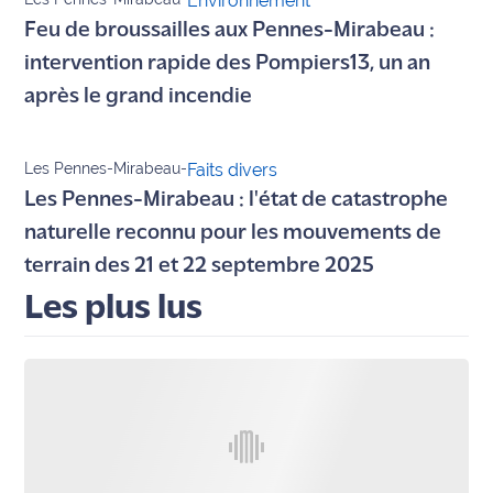
Environnement
International
Feu de broussailles aux Pennes-Mirabeau :
intervention rapide des Pompiers13, un an
Défense
après le grand incendie
Municipales
2026
Les Pennes-Mirabeau
-
Faits divers
Les Pennes-Mirabeau : l'état de catastrophe
Contenus
Partenaires
naturelle reconnu pour les mouvements de
terrain des 21 et 22 septembre 2025
L'invité(e)
de la
Les plus lus
rédaction
Coup de
coeur
Maritima
Fil