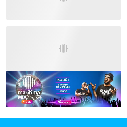
International
Défense
Municipales
2026
Contenus
Partenaires
L'invité(e)
de la
rédaction
Coup de
coeur
Maritima
Fil