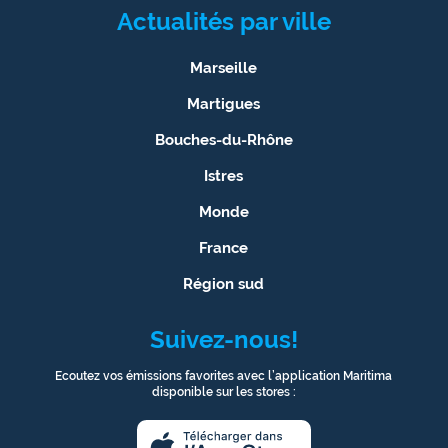
Actualités par ville
Ecouter
et voir
Marseille
Maritima
Martigues
Qui
Bouches-du-Rhône
sommes
nous ?
Istres
Monde
Devenir
annonceur
France
Région sud
Recrutement
Mention
Suivez-nous!
légales
Ecoutez vos émissions favorites avec l’application Maritima
disponible sur les stores :
Conditions
générales
d'utilisation du