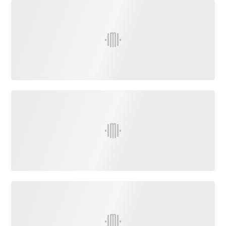
Info
route
Justice
Loisirs
Météo
Politique
Santé
Social
Transport
National