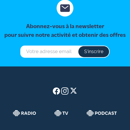
rouge
Maritima
L'anecdote
Abonnez-vous à la newsletter
de Jeff
pour suivre notre activité et obtenir des offres
C'est
mon
S‘inscrire
club
Les
Coachs
Maritima
Bon
plan
sortie
Nous
contacter