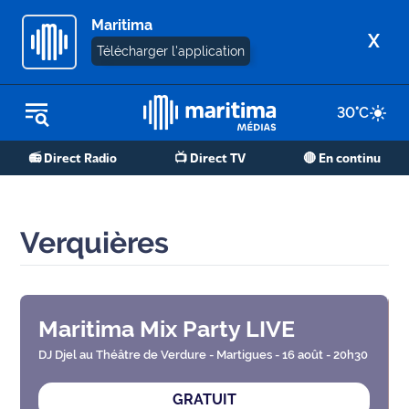
Maritima
X
Télécharger l'application
30
°C
REPLAY RADIO
📻 Direct Radio
📺 Direct TV
🔴 En continu
REPLAY TV
ÉCOUTER LES PODCASTS
Verquières
Martigues
- Etang
de Berre
Maritima Mix Party LIVE
Marseille
- Aix
DJ Djel au Théâtre de Verdure - Martigues - 16 août - 20h30
GRATUIT
OM