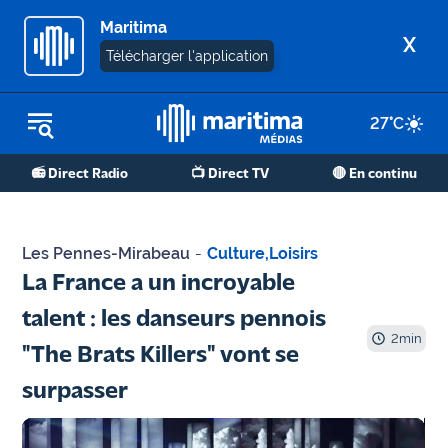
Maritima
X
Télécharger l'application
27
°C
REPLAY RADIO
📻 Direct Radio
📺 Direct TV
🔴 En continu
REPLAY TV
ÉCOUTER LES PODCASTS
Les Pennes-Mirabeau
-
Culture
,
Loisirs
Martigues
La France a un incroyable
- Etang
talent : les danseurs pennois
de Berre
2
min
"The Brats Killers" vont se
Marseille
surpasser
- Aix
OM