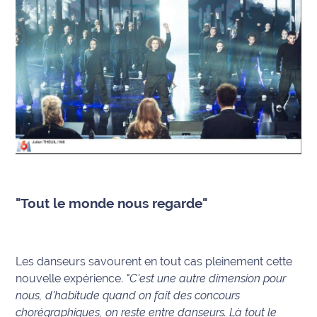
rouge
Maritima
L'anecdote
de Jeff
C'est
mon
club
Les
Coachs
Maritima
"Tout le monde nous regarde"
Bon
plan
sortie
Les danseurs savourent en tout cas pleinement cette
nouvelle expérience.
"C'est une autre dimension pour
nous, d'habitude quand on fait des concours
Nous
contacter
chorégraphiques, on reste entre danseurs. Là tout le