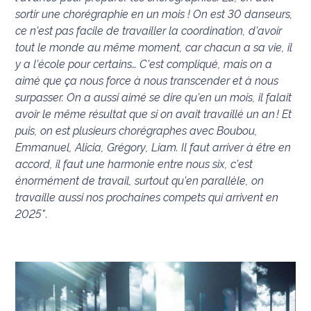
sortir une chorégraphie en un mois ! On est 30 danseurs,
International
ce n'est pas facile de travailler la coordination, d'avoir
tout le monde au même moment, car chacun a sa vie, il
Défense
y a l'école pour certains… C'est compliqué, mais on a
aimé que ça nous force à nous transcender et à nous
Municipales
2026
surpasser. On a aussi aimé se dire qu'en un mois, il falait
avoir le même résultat que si on avait travaillé un an ! Et
Contenus
puis, on est plusieurs chorégraphes avec Boubou,
Partenaires
Emmanuel, Alicia, Grégory, Liam. Il faut arriver à être en
accord, il faut une harmonie entre nous six, c'est
L'invité(e)
énormément de travail, surtout qu'en parallèle, on
de la
travaille aussi nos prochaines compets qui arrivent en
rédaction
2025"
.
Coup de
coeur
Maritima
Fil