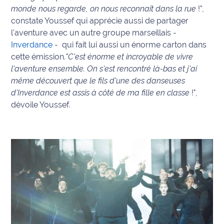
monde nous regarde, on nous reconnaît dans la rue
!",
Ecouter
constate Youssef qui apprécie aussi de partager
et voir
l'aventure avec un autre groupe marseillais -
Maritima
Inverdance
- qui fait lui aussi un énorme carton dans
cette émission.
"C'est énorme et incroyable de vivre
Qui
l'aventure ensemble. On s'est rencontré là-bas et j'ai
sommes
même découvert que le fils d'une des danseuses
nous ?
d'Inverdance est assis à côté de ma fille en classe
!",
dévoile Youssef.
Devenir
annonceur
Recrutement
Mention
légales
Conditions
générales
d'utilisation du