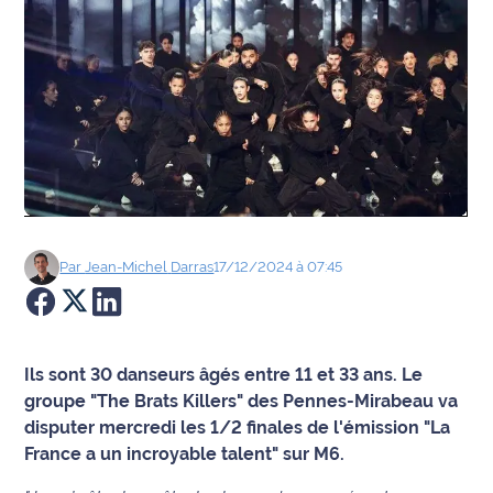
Agenda
Faits
divers
Sports
Société
Par
Jean-Michel
Darras
17/12/2024 à 07:45
Culture
Économie
Ils sont 30 danseurs âgés entre 11 et 33 ans. Le
Éducation
groupe "The Brats Killers" des Pennes-Mirabeau va
disputer mercredi les 1/2 finales de l'émission "La
Emploi
France a un incroyable talent" sur M6.
Environnement