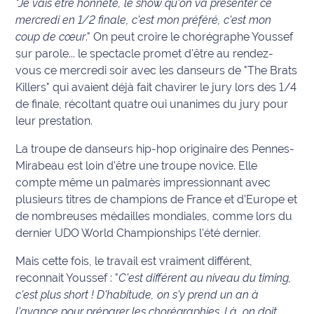
"Je vais être honnête, le show qu'on va présenter ce
mercredi en 1/2 finale, c'est mon préféré, c'est mon
Info
coup de cœur
." On peut croire le chorégraphe Youssef
route
sur parole... le spectacle promet d'être au rendez-
vous ce mercredi soir avec les danseurs de "The Brats
Justice
Killers" qui avaient déjà fait chavirer le jury lors des 1/4
de finale, récoltant quatre oui unanimes du jury pour
Loisirs
leur prestation.
Météo
La troupe de danseurs hip-hop originaire des Pennes-
Mirabeau est loin d'être une troupe novice. Elle
Politique
compte même un palmarès impressionnant avec
plusieurs titres de champions de France et d’Europe et
Santé
de nombreuses médailles mondiales, comme lors du
dernier UDO World Championships l'été dernier.
Social
Mais cette fois, le travail est vraiment différent,
Transport
reconnait Youssef : "
C'est différent au niveau du timing,
c'est plus short ! D'habitude, on s'y prend un an à
National
l'avance pour préparer les chorégraphies. Là, on doit