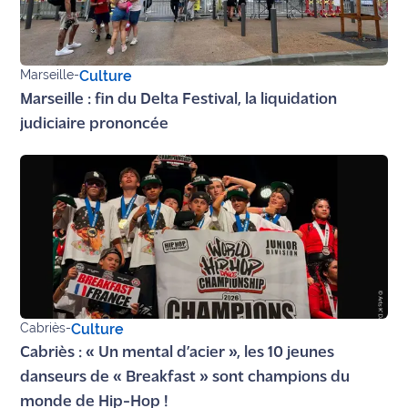
rouge
Maritima
L'anecdote
Marseille
-
Culture
de Jeff
Marseille : fin du Delta Festival, la liquidation
judiciaire prononcée
C'est
mon
club
Les
Coachs
Maritima
Bon
plan
Cabriès
-
Culture
sortie
Cabriès : « Un mental d’acier », les 10 jeunes
danseurs de « Breakfast » sont champions du
Nous
contacter
monde de Hip-Hop !