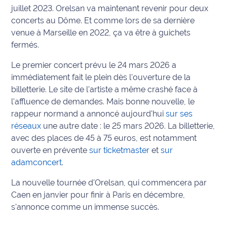
juillet 2023. Orelsan va maintenant revenir pour deux
Info
concerts au Dôme. Et comme lors de sa dernière
route
venue à Marseille en 2022, ça va être à guichets
fermés.
Justice
Le premier concert prévu le 24 mars 2026 a
Loisirs
immédiatement fait le plein dès l'ouverture de la
billetterie. Le site de l'artiste a même crashé face à
Météo
l'affluence de demandes. Mais bonne nouvelle, le
rappeur normand a annoncé aujourd'hui
sur ses
Politique
réseaux
une autre date : le 25 mars 2026. La billetterie,
avec des places de 45 à 75 euros, est notamment
Santé
ouverte en prévente
sur ticketmaster
et
sur
adamconcert
.
Social
La nouvelle tournée d'Orelsan, qui commencera par
Transport
Caen en janvier pour finir à Paris en décembre,
s'annonce comme un immense succès.
National