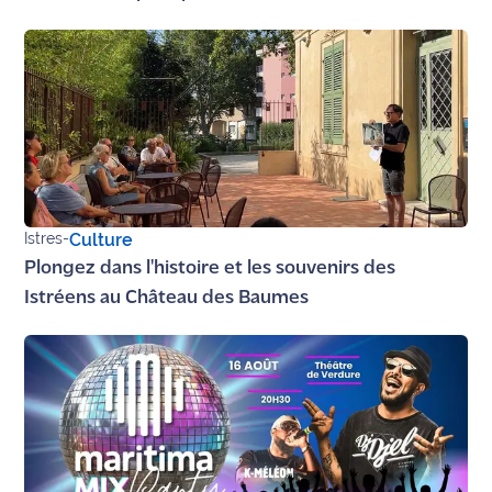
Ecouter
et voir
Maritima
Qui
sommes
nous ?
Devenir
Istres
-
Culture
annonceur
Plongez dans l'histoire et les souvenirs des
Istréens au Château des Baumes
Recrutement
Mention
légales
Conditions
générales
d'utilisation du