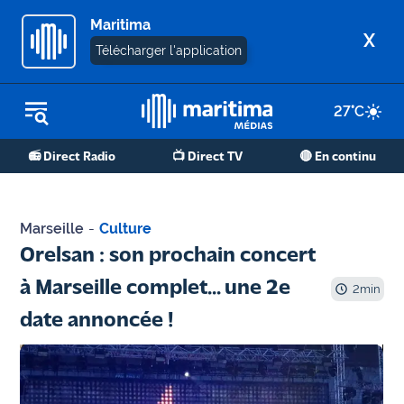
Maritima
X
Télécharger l'application
27
°C
REPLAY RADIO
📻 Direct Radio
📺 Direct TV
🔴 En continu
REPLAY TV
ÉCOUTER LES PODCASTS
Marseille
-
Culture
Martigues
Orelsan : son prochain concert
- Etang
à Marseille complet... une 2e
de Berre
2
min
date annoncée !
Marseille
- Aix
OM