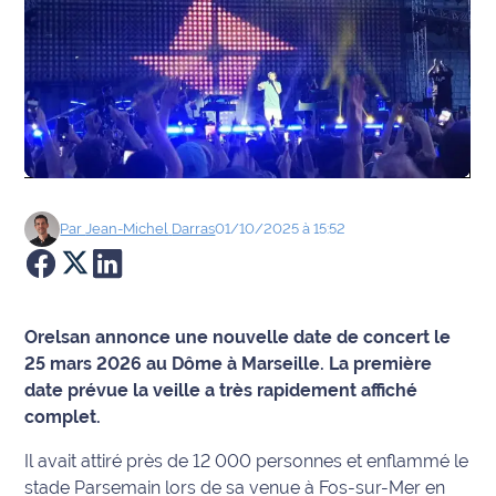
Agenda
Faits
divers
Sports
Société
Par
Jean-Michel
Darras
01/10/2025 à 15:52
Culture
Économie
Orelsan annonce une nouvelle date de concert le
25 mars 2026 au Dôme à Marseille. La première
Éducation
date prévue la veille a très rapidement affiché
complet.
Emploi
Il avait attiré près de 12 000 personnes et enflammé le
Environnement
stade Parsemain lors de sa venue à Fos-sur-Mer en