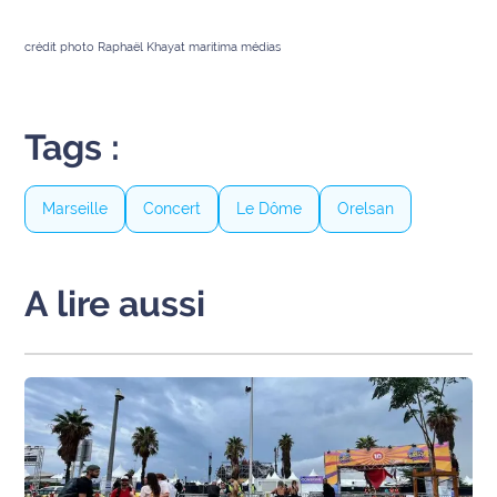
International
crédit photo Raphaël Khayat maritima médias
Défense
Municipales
Tags :
2026
Contenus
Marseille
Concert
Le Dôme
Orelsan
Partenaires
L'invité(e)
A lire aussi
de la
rédaction
Coup de
coeur
Maritima
Fil