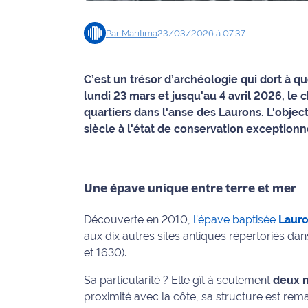
Info
Par
Maritima
23/03/2026 à 07:37
route
Justice
C’est un trésor d’archéologie qui dort à 
lundi 23 mars et jusqu'au 4 avril 2026, le
Loisirs
quartiers dans l'anse des Laurons. L'objec
siècle à l'état de conservation exceptionn
Météo
Politique
Une épave unique entre terre et mer
Santé
Découverte en 2010,
l’épave baptisée
Lauro
Social
aux dix autres sites antiques répertoriés da
et 1630).
Transport
Sa particularité ? Elle gît à seulement
deux 
National
proximité avec la côte, sa structure est r