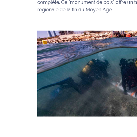
complète. Ce "monument de bois" offre un té
International
régionale de la fin du Moyen Âge.
Défense
Municipales
2026
Contenus
Partenaires
L'invité(e)
de la
rédaction
Coup de
coeur
Maritima
Fil