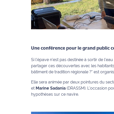
Ecouter
et voir
Maritima
Qui
sommes
nous ?
Une conférence pour le grand public c
Devenir
Si l'épave n'est pas destinée à sortir de l'ea
annonceur
partager ces découvertes avec les habitants
bâtiment de tradition régionale ?"
est organi
Recrutement
Elle sera animée par deux pointures du sect
Mention
et
Marine Sadania
(DRASSM). L'occasion pour
légales
hypothèses sur ce navire
.
Conditions
générales
d'utilisation du