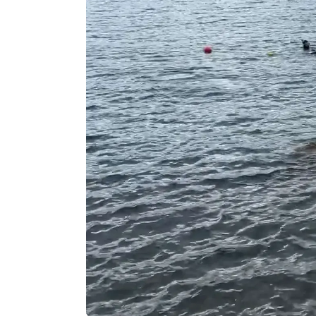
Agenda
Faits
divers
Sports
Société
Culture
Économie
Éducation
Emploi
Environnement