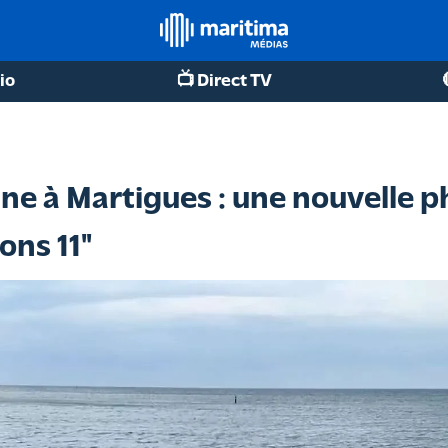
io
📺 Direct TV
e à Martigues : une nouvelle p
ons 11"