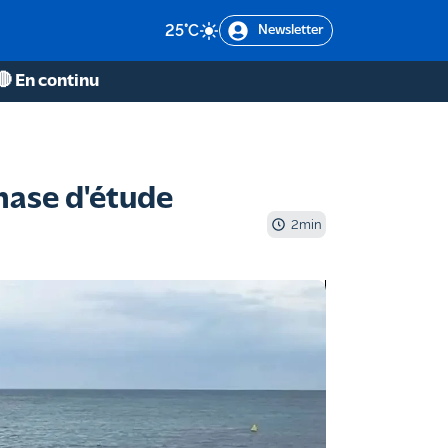
25
°C
Newsletter
🔴 En continu
hase d'étude
2
min