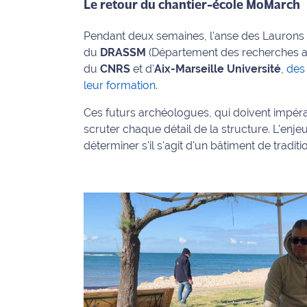
rouge
Le retour du chantier-école MoMarch
Maritima
Pendant deux semaines, l'anse des Laurons de
L'anecdote
du
DRASSM
(Département des recherches a
de Jeff
du
CNRS
et d'
Aix-Marseille Université
,
des
leur formation
.
C'est
mon
Ces futurs archéologues, qui doivent impér
club
scruter chaque détail de la structure. L'enje
déterminer s'il s'agit d'un bâtiment de tradi
Les
Coachs
Maritima
Bon
plan
sortie
Nous
contacter