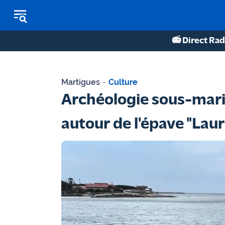
📻 Direct Rad
REPLAY RADIO
Martigues
-
Culture
REPLAY TV
Archéologie sous-marin
ÉCOUTER LES PODCASTS
autour de l'épave "Laur
Martigues
- Etang
de Berre
Marseille
- Aix
OM