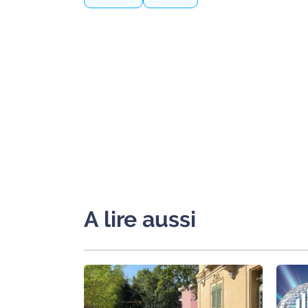
International
Défense
Municipales
2026
Contenus
Partenaires
L'invité(e)
de la
rédaction
A lire aussi
Coup de
coeur
Maritima
Fil