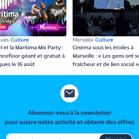
gues
-
Culture
Marseille
-
Culture
l et la Maritima Mix Party :
Cinéma sous les étoiles à
ncefloor géant et gratuit à
Marseille : « Les gens ont s
gues le 16 août
fraîcheur et de lien social »,
succès fou du Ciné Plein-A
Abonnez-vous à la newsletter
pour suivre notre activité et obtenir des offres