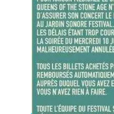
Agenda
Faits
divers
Sports
Société
Culture
Économie
Éducation
Emploi
Environnement