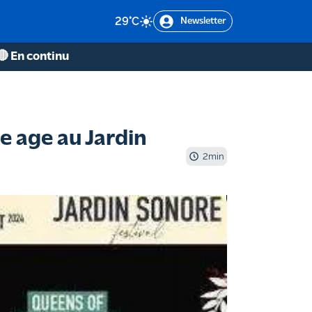
29
°C
Newsletter
🔴 En continu
e age au Jardin
2
min