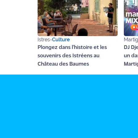
rouge
Maritima
L'anecdote
de Jeff
Istres
-
Culture
Marti
C'est
Plongez dans l'histoire et les
DJ Dje
mon
souvenirs des Istréens au
un da
club
Château des Baumes
Marti
Les
Coachs
Maritima
Bon
plan
sortie
Nous
contacter