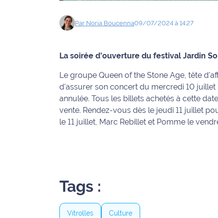
Info
Par
Noria
Boucenna
09/07/2024 à 14:27
route
Justice
La soirée d'ouverture du festival Jardin 
Loisirs
Le groupe Queen of the Stone Age, tête d'af
d'assurer son concert du mercredi 10 juillet
Météo
annulée. Tous les billets achetés à cette d
vente. Rendez-vous dès le jeudi 11 juillet po
Politique
le 11 juillet, Marc Rebillet et Pomme le vend
Santé
Social
Tags :
Transport
National
Vitrolles
Culture