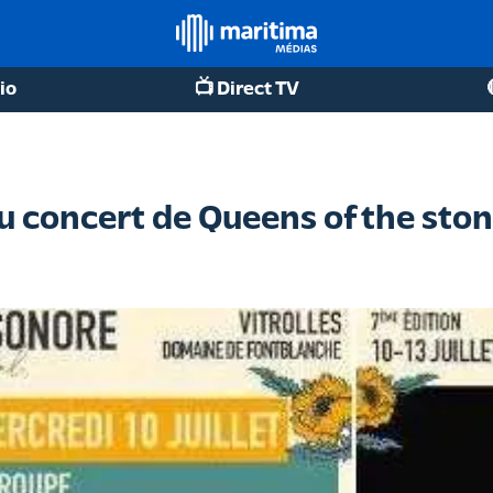
io
📺 Direct TV
du concert de Queens of the ston