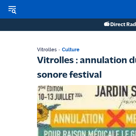
📻 Direct Rad
REPLAY RADIO
Vitrolles
-
Culture
REPLAY TV
Vitrolles : annulation 
ÉCOUTER LES PODCASTS
sonore festival
Martigues
- Etang
de Berre
Marseille
- Aix
OM