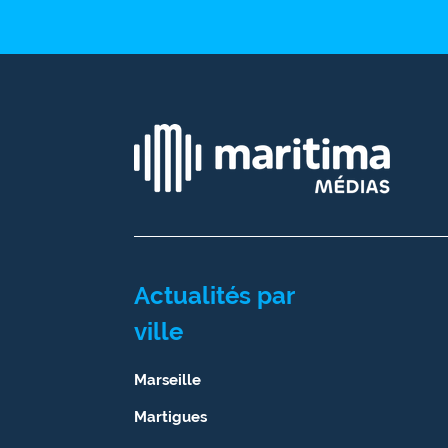
Ecouter
et voir
Maritima
Qui
sommes
nous ?
Devenir
annonceur
Recrutement
Actualités par
ville
Mention
légales
Marseille
Conditions
Martigues
générales
d'utilisation du