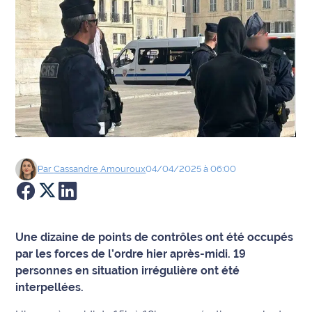
Agenda
Faits
divers
Sports
Société
Par
Cassandre
Amouroux
04/04/2025 à 06:00
Culture
Économie
Une dizaine de points de contrôles ont été occupés
Éducation
par les forces de l’ordre hier après-midi. 19
personnes en situation irrégulière ont été
Emploi
interpellées.
Environnement