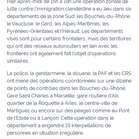
Hier après-midi de 15h à 18h une opération zonale de
lutte contre l’immigration clandestine a eu lieu dans six
Info
départements de la zone Sud: les Bouches-du-Rhône,
route
le Vaucluse, le Gard, les Alpes-Maritimes, les
Pyrénées-Orientales et l’Hérault. Les départements
Justice
visés sont pour certains frontaliers, mais des territoires
qui ont des réseaux autoroutiers en lien avec les
Loisirs
frontières ont également fait l'objet d'opérations
similaires.
Météo
La police, la gendarmerie, la douane, la PAF et les CRS
Politique
ont mené des opérations coordonnées sur une dizaine
de points de contrôles dans les Bouches-du-Rhône:
Santé
Gare Saint Charles à Marseille, gare routière d’Aix,
quartier de la Roquette à Arles, le centre-ville de
Social
Martigues ou encore sur des péages comme au Pont
de l’Etoile ou à Lançon. Cette opération dans le
Transport
département a engendré 19 interpellations de
National
personnes en situation irrégulière.