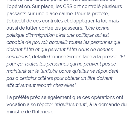
rouge
l’opération. Sur place, les CRS ont contrôlé plusieurs
Maritima
passants sur une place calme. Pour la préfète,
l’objectif de ces contrôles et d’appliquer la loi, mais
L'anecdote
aussi de lutter contre les passeurs. “
Une bonne
de Jeff
politique d’immigration c’est une politique qui est
capable de pouvoir accueillir toutes les personnes qui
C'est
mon
doivent l’être et qui peuvent l’être dans de bonnes
club
conditions”
, détaille Corinne Simon face à la presse.
“Et
pour ça, toutes les personnes qui ne peuvent pas se
Les
maintenir sur le territoire parce qu’elles ne répondent
Coachs
pas à certains critères pour obtenir un titre doivent
Maritima
effectivement repartir chez elles”
.
Bon
La préfète précise également que ces opérations ont
plan
vocation à se répéter
“régulièrement”
, à la demande du
sortie
ministre de l’Intérieur.
Nous
contacter