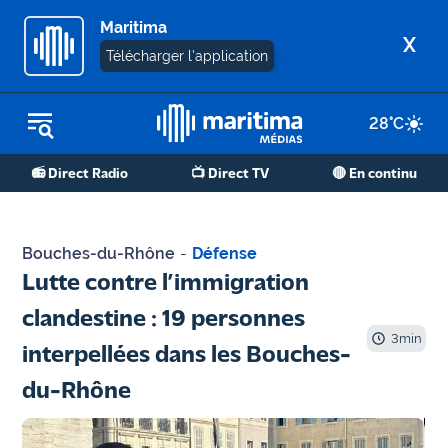
Maritima
X
Télécharger l'application
28
°C
REPLAY RADIO
📻 Direct Radio
📺 Direct TV
🔴 En continu
REPLAY TV
ÉCOUTER LES PODCASTS
Bouches-du-Rhône
-
Défense
Martigues
Lutte contre l’immigration
- Etang
clandestine : 19 personnes
de Berre
3
min
interpellées dans les Bouches-
Marseille
du-Rhône
- Aix
OM