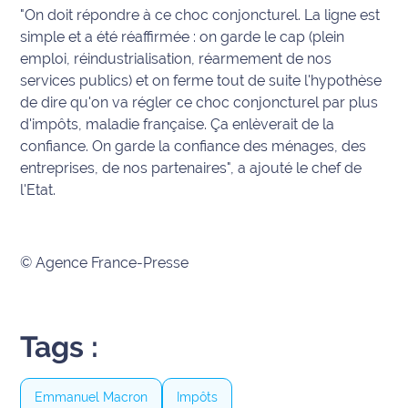
"On doit répondre à ce choc conjoncturel. La ligne est
Info
simple et a été réaffirmée : on garde le cap (plein
route
emploi, réindustrialisation, réarmement de nos
services publics) et on ferme tout de suite l'hypothèse
Justice
de dire qu'on va régler ce choc conjoncturel par plus
d'impôts, maladie française. Ça enlèverait de la
Loisirs
confiance. On garde la confiance des ménages, des
entreprises, de nos partenaires", a ajouté le chef de
Météo
l'Etat.
Politique
© Agence France-Presse
Santé
Social
Tags :
Transport
National
Emmanuel Macron
Impôts