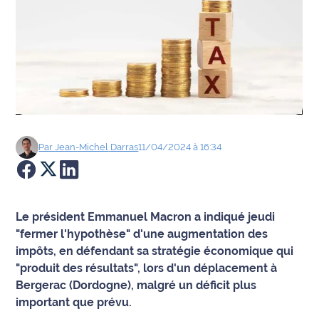
Agenda
Faits
divers
Sports
Société
Par
Jean-Michel
Darras
11/04/2024 à 16:34
Culture
Économie
Le président Emmanuel Macron a indiqué jeudi
"fermer l'hypothèse" d'une augmentation des
Éducation
impôts, en défendant sa stratégie économique qui
"produit des résultats", lors d'un déplacement à
Emploi
Bergerac (Dordogne), malgré un déficit plus
important que prévu.
Environnement