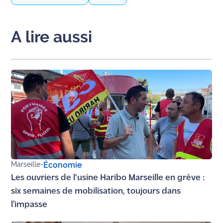
International
A lire aussi
Défense
Municipales
2026
Contenus
Partenaires
L'invité(e)
de la
rédaction
Marseille
-
Économie
Coup de
Les ouvriers de l’usine Haribo Marseille en grève :
coeur
six semaines de mobilisation, toujours dans
Maritima
l'impasse
Fil