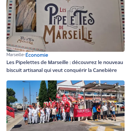
rouge
Maritima
L'anecdote
de Jeff
C'est
mon
club
Marseille
-
Économie
Les Pipelettes de Marseille : découvrez le nouveau
Les
biscuit artisanal qui veut conquérir la Canebière
Coachs
Maritima
Bon
plan
sortie
Nous
contacter