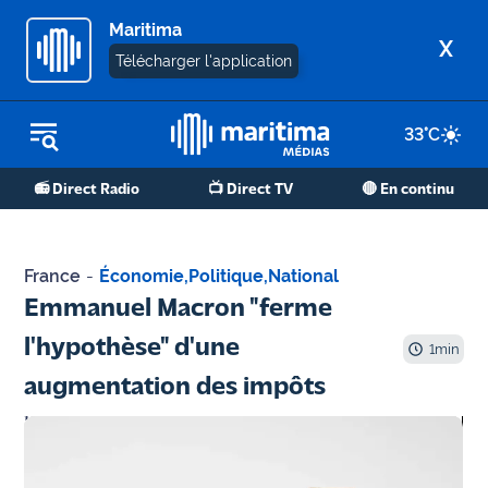
Maritima
X
Télécharger l'application
33
°C
REPLAY RADIO
📻 Direct Radio
📺 Direct TV
🔴 En continu
REPLAY TV
ÉCOUTER LES PODCASTS
France
-
Économie
,
Politique
,
National
Martigues
Emmanuel Macron "ferme
- Etang
l'hypothèse" d'une
de Berre
1
min
augmentation des impôts
Marseille
- Aix
OM