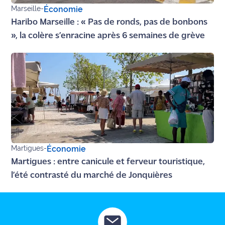
Marseille
-
Économie
Ecouter
Haribo Marseille : « Pas de ronds, pas de bonbons
et voir
», la colère s’enracine après 6 semaines de grève
Maritima
Qui
sommes
nous ?
Devenir
annonceur
Recrutement
Martigues
-
Économie
Martigues : entre canicule et ferveur touristique,
Mention
l’été contrasté du marché de Jonquières
légales
Conditions
générales
d'utilisation du