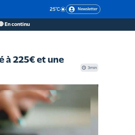
25
°C
Newsletter
🔴 En continu
é à 225€ et une
3
min