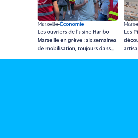
Ecouter
et voir
Marseille
-
Économie
Marsei
Maritima
Les ouvriers de l’usine Haribo
Les Pi
Qui
Marseille en grève : six semaines
décou
sommes
de mobilisation, toujours dans
artisa
nous ?
l'impasse
Caneb
Devenir
annonceur
Recrutement
Mention
légales
Conditions
générales
d'utilisation du