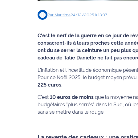
Info
Par
Maritima
24/12/2025 à 13:37
route
Justice
C'est le nerf de la guerre en ce jour de ré
consacrent-ils à leurs proches cette ann
Loisirs
ont du se serrer la ceinture un peu plus q
cadeau de Tatie Danielle ne fait pas enco
Météo
L'inflation et l'incertitude économique pèse
Politique
Pour ce Noël 2025, le budget moyen prévu pa
225 euros
.
Santé
C'est
10 euros de moins
que la moyenne nati
Social
budgétaires
"plus serrés"
dans le Sud, où le
sans se mettre dans le rouge.
Transport
National
La revente des cadeaux : une pratiq