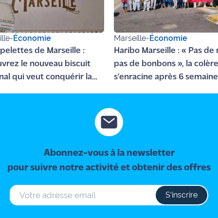
lle
-
Économie
Marseille
-
Économie
pelettes de Marseille :
Haribo Marseille : « Pas de
vrez le nouveau biscuit
pas de bonbons », la colèr
nal qui veut conquérir la
s’enracine après 6 semain
ière
grève
Abonnez-vous à la newsletter
pour suivre notre activité et obtenir des offres
S‘inscrire