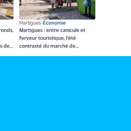
Martigues
-
Économie
 ronds,
Martigues : entre canicule et
e
ferveur touristique, l’été
es de
contrasté du marché de
Jonquières