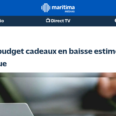
io
📺 Direct TV
budget cadeaux en baisse estim
ue