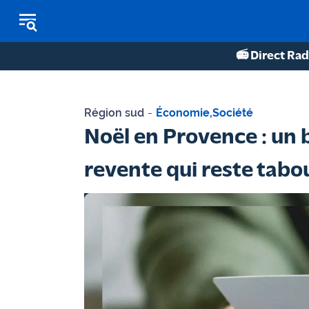
📻 Direct Rad
REPLAY RADIO
Région sud
-
Économie
,
Société
REPLAY TV
Noël en Provence : un 
ÉCOUTER LES PODCASTS
revente qui reste tabo
Martigues
- Etang
de Berre
Marseille
- Aix
OM