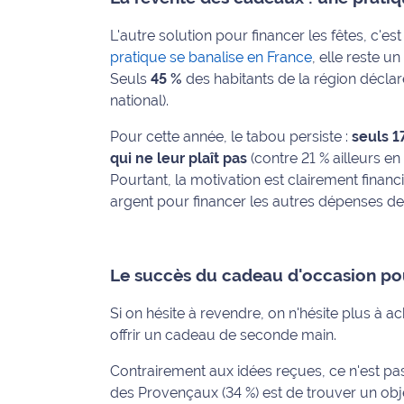
International
L'autre solution pour financer les fêtes, c'es
pratique se banalise en France
, elle reste u
Défense
Seuls
45 %
des habitants de la région décla
national).
Municipales
2026
Pour cette année, le tabou persiste :
seuls 
qui ne leur plaît pas
(contre 21 % ailleurs en
Contenus
Pourtant, la motivation est clairement financ
Partenaires
argent pour financer les autres dépenses de
L'invité(e)
de la
rédaction
Le succès du cadeau d'occasion pour
Coup de
Si on hésite à revendre, on n'hésite plus à a
coeur
offrir un cadeau de seconde main.
Maritima
Contrairement aux idées reçues, ce n'est p
Fil
des Provençaux (34 %) est de trouver un ob