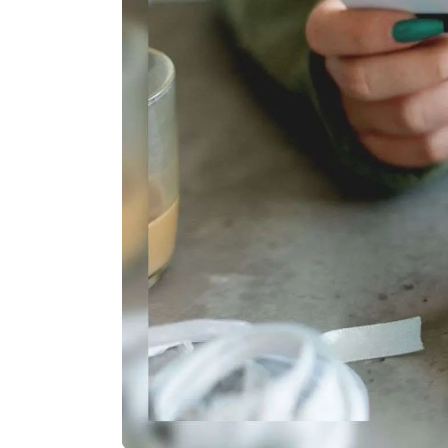
Agenda
Faits
divers
Sports
Société
Culture
Économie
Éducation
Emploi
Environnement