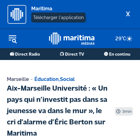
Maritima
X
Télécharger l'application
29
°C
REPLAY RADIO
📻 Direct Radio
📺 Direct TV
🔴 En continu
REPLAY TV
ÉCOUTER LES PODCASTS
Marseille
-
Éducation
,
Social
Martigues
Aix-Marseille Université : « Un
- Etang
pays qui n’investit pas dans sa
de Berre
jeunesse va dans le mur », le
3
min
Marseille
cri d’alarme d’Éric Berton sur
- Aix
Maritima
OM