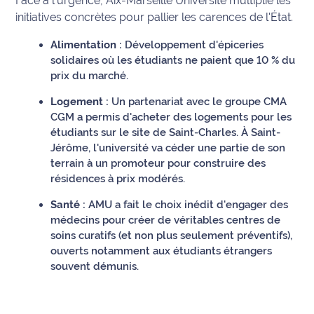
Face à l'urgence, Aix-Marseille Université multiplie les
rouge
initiatives concrètes pour pallier les carences de l'État.
Maritima
Alimentation :
Développement d'épiceries
L'anecdote
solidaires où les étudiants ne paient que 10 % du
de Jeff
prix du marché.
C'est
Logement :
Un partenariat avec le groupe CMA
mon
CGM a permis d'acheter des logements pour les
club
étudiants sur le site de Saint-Charles. À Saint-
Jérôme, l'université va céder une partie de son
Les
terrain à un promoteur pour construire des
Coachs
résidences à prix modérés.
Maritima
Santé :
AMU a fait le choix inédit d'engager des
médecins pour créer de véritables centres de
Bon
soins curatifs (et non plus seulement préventifs),
plan
ouverts notamment aux étudiants étrangers
sortie
souvent démunis.
Nous
contacter