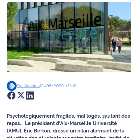
Agenda
Faits
divers
Sports
Société
Culture
Par
Maritima
12/05/2026 à 13:10
Économie
Éducation
Psychologiquement fragiles, mal logés, sautant des
Emploi
repas... Le président d'Aix-Marseille Université
(AMU), Éric Berton, dresse un bilan alarmant de la
Environnement