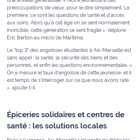
une anxiété généralisée.
« Notre jeunesse a des
préoccupations de vieux, pour le dire simplement. La
International
première, ce sont les questions de santé et d'accès
Défense
aux soins. Alors qu'à cet âge on se sent normalement
invincible, cette génération se sent fragile »
, déplore
Municipales
Éric Berton au micro de Maritima.
2026
Le "top 3" des angoisses étudiantes à Aix-Marseille est
sans appel : la santé, la sécurité des biens et des
Contenus
Partenaires
personnes, et enfin les questions environnementales.
«
On a mesuré le taux d'angoisse de cette jeunesse, et il
L'invité(e)
est temps de s'interroger sur ce que nous avons raté
de la
»
, ajoute-t-il.
rédaction
Coup de
Épiceries solidaires et centres de
coeur
Maritima
santé : les solutions locales
Fil