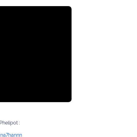
Phelipot :
ona7hannn