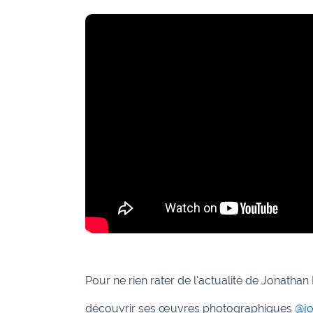
Ecouter
et voir
Maritima
Qui
sommes
nous ?
Devenir
annonceur
Recrutement
Mention
légales
Conditions
Pour ne rien rater de l'actualité de Jonathan 
générales
découvrir ses œuvres photographiques
@j
d'utilisation du