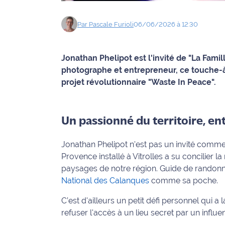
Info
Par
Pascale
Furioli
06/06/2026 à 12:30
route
Justice
Jonathan Phelipot est l'invité de "La Famil
photographe et entrepreneur, ce touche-à
Loisirs
projet révolutionnaire "Waste In Peace".
Météo
Un passionné du territoire, en
Politique
Jonathan Phelipot n'est pas un invité comme 
Santé
Provence installé à Vitrolles a su concilier 
Social
paysages de notre région. Guide de randon
National des Calanques
comme sa poche.
Transport
C’est d'ailleurs un petit défi personnel qui 
refuser l'accès à un lieu secret par un infl
National