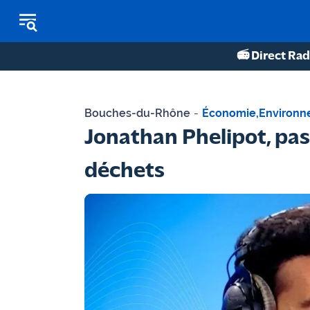
📻 Direct Rad
REPLAY RADIO
Bouches-du-Rhône
-
Économie
,
Environn
REPLAY TV
Jonathan Phelipot, pas
ÉCOUTER LES PODCASTS
déchets
Martigues
- Etang
de Berre
Marseille
- Aix
OM