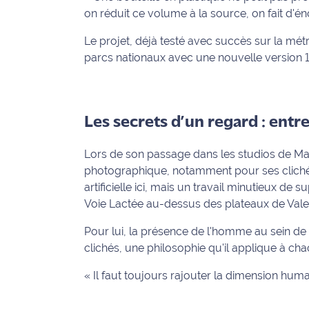
rouge
on réduit ce volume à la source, on fait d'
Maritima
Le projet, déjà testé avec succès sur la mét
L'anecdote
parcs nationaux avec une nouvelle version
de Jeff
C'est
mon
Les secrets d’un regard : entr
club
Lors de son passage dans les studios de Mar
Les
photographique, notamment pour ses clichés
Coachs
artificielle ici, mais un travail minutieux de 
Maritima
Voie Lactée au-dessus des plateaux de Val
Bon
Pour lui, la présence de l'homme au sein de 
plan
clichés, une philosophie qu'il applique à cha
sortie
« Il faut toujours rajouter la dimension hu
Nous
contacter