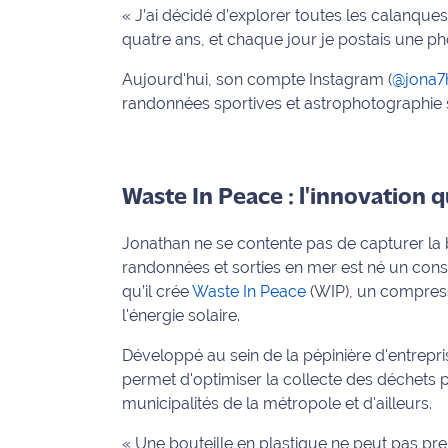
« J’ai décidé d’explorer toutes les calanques
International
quatre ans, et chaque jour je postais une ph
Défense
Aujourd'hui, son compte Instagram (
@jona7
randonnées sportives et astrophotographie 
Municipales
2026
Contenus
Waste In Peace : l'innovation 
Partenaires
Jonathan ne se contente pas de capturer la b
L'invité(e)
randonnées et sorties en mer est né un const
de la
qu’il crée
Waste In Peace
(WIP), un compress
rédaction
l'énergie solaire.
Coup de
Développé au sein de la pépinière d'entrepr
coeur
permet d'optimiser la collecte des déchets p
Maritima
municipalités de la métropole et d'ailleurs.
Fil
« Une bouteille en plastique ne peut pas pre