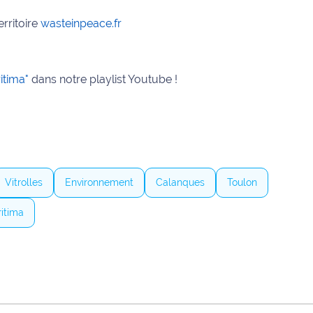
erritoire
wasteinpeace.fr
itima"
dans notre playlist Youtube !
Vitrolles
Environnement
Calanques
Toulon
ritima