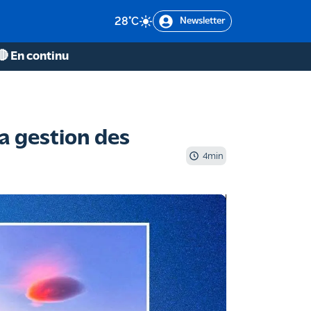
28
°C
Newsletter
🔴 En continu
a gestion des
4
min