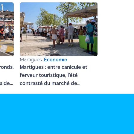
Martigues
-
Économie
 ronds,
Martigues : entre canicule et
e
ferveur touristique, l’été
es de
contrasté du marché de
Jonquières