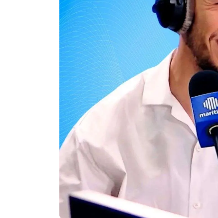
Agenda
Faits
divers
Sports
Société
Culture
Économie
Éducation
Emploi
Environnement