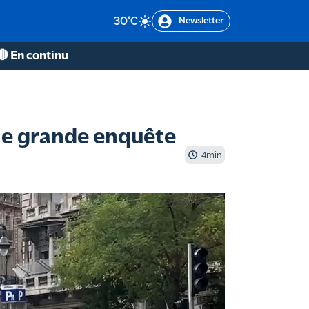
30
°C
Newsletter
🔴 En continu
 une grande enquête
4
min