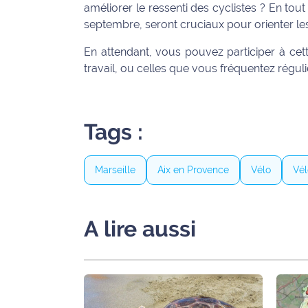
rouge
améliorer le ressenti des cyclistes ? En tout
Maritima
septembre, seront cruciaux pour orienter les
L'anecdote
En attendant, vous pouvez participer à ce
de Jeff
travail, ou celles que vous fréquentez régu
C'est
mon
Tags :
club
Les
Marseille
Aix en Provence
Vélo
Vél
Coachs
Maritima
Bon
A lire aussi
plan
sortie
Nous
contacter