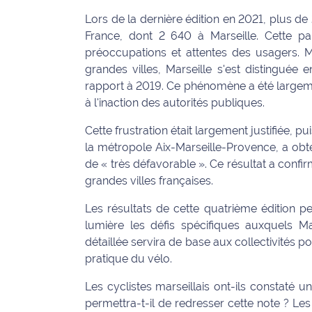
International
Lors de la dernière édition en 2021, plus d
France, dont 2 640 à Marseille. Cette par
Défense
préoccupations et attentes des usagers. 
grandes villes, Marseille s'est distinguée
Municipales
rapport à 2019. Ce phénomène a été largemen
2026
à l'inaction des autorités publiques.
Contenus
Cette frustration était largement justifiée, pu
Partenaires
la métropole Aix-Marseille-Provence, a obten
de « très défavorable ». Ce résultat a confir
L'invité(e)
grandes villes françaises.
de la
rédaction
Les résultats de cette quatrième édition p
lumière les défis spécifiques auxquels Mar
Coup de
détaillée servira de base aux collectivités 
coeur
pratique du vélo.
Maritima
Les cyclistes marseillais ont-ils constaté 
Fil
permettra-t-il de redresser cette note ? Les 