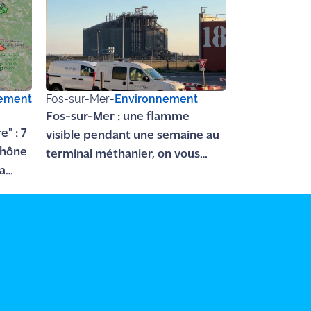
ement
Fos-sur-Mer
-
Environnement
Fos-sur-Mer : une flamme
" : 7
visible pendant une semaine au
Rhône
terminal méthanier, on vous
a
explique pourquoi