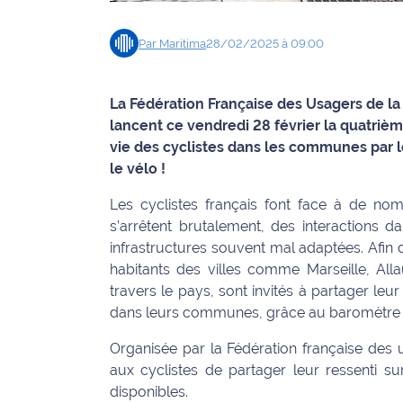
Info
Par
Maritima
28/02/2025 à 09:00
route
Justice
La Fédération Française des Usagers de la B
lancent ce vendredi 28 février la quatrièm
Loisirs
vie des cyclistes dans les communes par l
le vélo !
Météo
Les cyclistes français font face à de nom
Politique
s’arrêtent brutalement, des interactions d
infrastructures souvent mal adaptées. Afin d
Santé
habitants des villes comme Marseille, Al
travers le pays, sont invités à partager leu
Social
dans leurs communes, grâce au baromètre 
Transport
Organisée par la Fédération française des 
aux cyclistes de partager leur ressenti sur
National
disponibles.