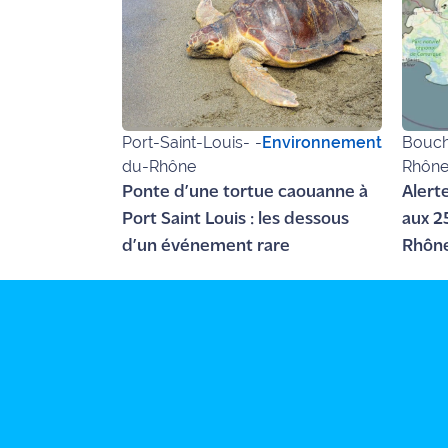
Ecouter
et voir
Maritima
Qui
Port-Saint-Louis-
-
Environnement
Bouch
sommes
du-Rhône
Rhôn
nous ?
Ponte d’une tortue caouanne à
Alerte
Devenir
Port Saint Louis : les dessous
aux 2
annonceur
d’un événement rare
Rhône
Recrutement
Mention
légales
Conditions
générales
d'utilisation du