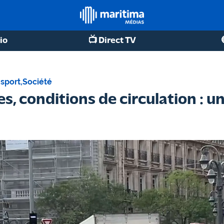
io
📺 Direct TV
nsport
,
Société
es, conditions de circulation :