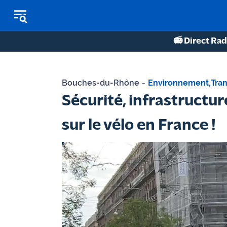
📻 Direct Rad
REPLAY RADIO
Bouches-du-Rhône
-
Environnement
,
Tra
REPLAY TV
Sécurité, infrastructur
ÉCOUTER LES PODCASTS
sur le vélo en France !
Martigues
- Etang
de Berre
Marseille
- Aix
OM