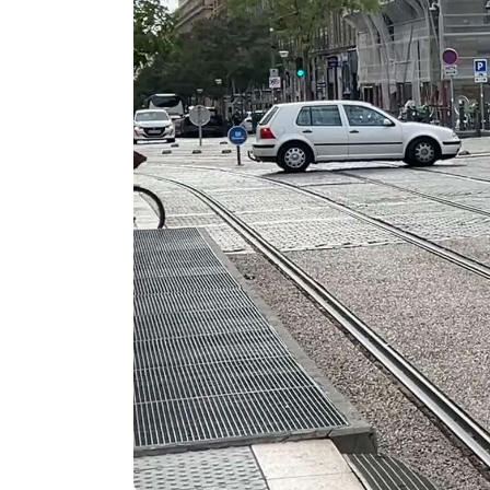
Agenda
Faits
divers
Sports
Société
Culture
Économie
Éducation
Emploi
Environnement