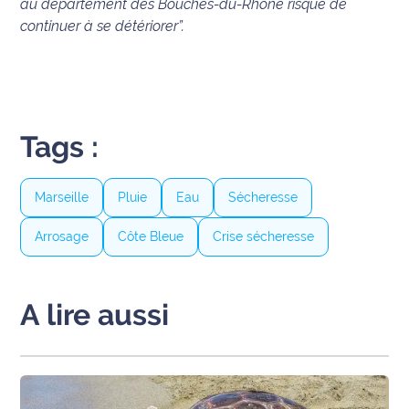
au département des Bouches-du-Rhône risque de
continuer à se détériorer”.
Ecouter
et voir
Maritima
Qui
sommes
Tags :
nous ?
Marseille
Pluie
Eau
Sécheresse
Devenir
annonceur
Arrosage
Côte Bleue
Crise sécheresse
Recrutement
Mention
A lire aussi
légales
Conditions
générales
d'utilisation du