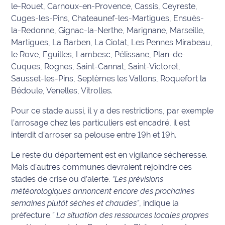
rouge
le-Rouet, Carnoux-en-Provence, Cassis, Ceyreste,
Maritima
Cuges-les-Pins, Chateaunef-les-Martigues, Ensuès-
la-Redonne, Gignac-la-Nerthe, Marignane, Marseille,
L'anecdote
Martigues, La Barben, La Ciotat, Les Pennes Mirabeau,
de Jeff
le Rove, Eguilles, Lambesc, Pélissane, Plan-de-
Cuques, Rognes, Saint-Cannat, Saint-Victoret,
C'est
Sausset-les-Pins, Septèmes les Vallons, Roquefort la
mon
Bédoule, Venelles, Vitrolles.
club
Pour ce stade aussi, il y a des restrictions, par exemple
Les
l’arrosage chez les particuliers est encadré, il est
Coachs
interdit d’arroser sa pelouse entre 19h et 19h.
Maritima
Le reste du département est en vigilance sécheresse.
Bon
Mais d’autres communes devraient rejoindre ces
plan
stades de crise ou d’alerte.
“Les prévisions
sortie
météorologiques annoncent encore des prochaines
semaines plutôt sèches et chaudes”
, indique la
Nous
préfecture.
” La situation des ressources locales propres
contacter