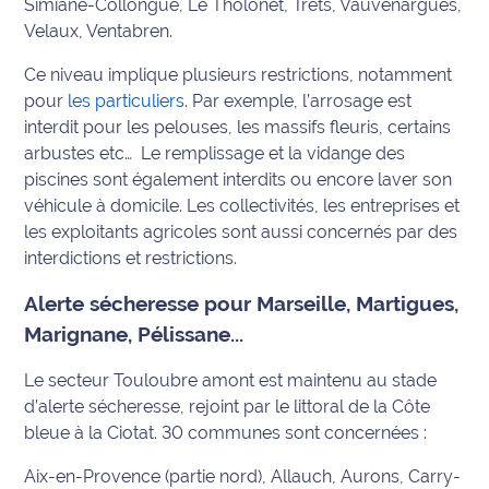
Simiane-Collongue, Le Tholonet, Trets, Vauvenargues,
International
Velaux, Ventabren.
Ce niveau implique plusieurs restrictions, notamment
Défense
pour
les particuliers
. Par exemple, l’arrosage est
interdit pour les pelouses, les massifs fleuris, certains
Municipales
2026
arbustes etc… Le remplissage et la vidange des
piscines sont également interdits ou encore laver son
Contenus
véhicule à domicile. Les collectivités, les entreprises et
Partenaires
les exploitants agricoles sont aussi concernés par des
interdictions et restrictions.
L'invité(e)
de la
Alerte sécheresse pour Marseille, Martigues,
rédaction
Marignane, Pélissane...
Coup de
Le secteur Touloubre amont est maintenu au stade
coeur
d’alerte sécheresse, rejoint par le littoral de la Côte
Maritima
bleue à la Ciotat. 30 communes sont concernées :
Fil
Aix-en-Provence (partie nord), Allauch, Aurons, Carry-