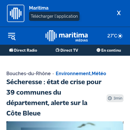
Maritima
X
Télécharger l'application
27
°C
REPLAY RADIO
📻 Direct Radio
📺 Direct TV
🔴 En continu
REPLAY TV
ÉCOUTER LES PODCASTS
Bouches-du-Rhône
-
Environnement
,
Météo
Martigues
Sécheresse : état de crise pour
- Etang
39 communes du
de Berre
3
min
département, alerte sur la
Marseille
Côte Bleue
- Aix
OM