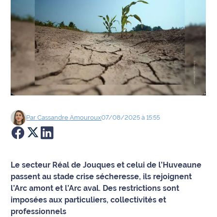
Agenda
Faits
divers
Sports
Société
Par
Cassandre
Amouroux
07/08/2025 à 15:55
Culture
Économie
Le secteur Réal de Jouques et celui de l’Huveaune
Éducation
passent au stade crise sécheresse, ils rejoignent
l’Arc amont et l’Arc aval. Des restrictions sont
Emploi
imposées aux particuliers, collectivités et
professionnels
Environnement