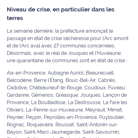
Niveau de crise, en particulier dans les
Info
terres
route
La semaine dernière, la préfecture annonçait le
Justice
passage en état de crise sécheresse pour l’Arc amont
et de l’Arc aval avec 27 communes concernées.
Loisirs
Désormais, avec le réal de Jouques et l’Huveaune,
une quarantaine de communes sont en état de crise :
Météo
Aix-en-Provence, Aubagne Auriol, Beaurecueil,
Politique
Belcodène, Berre l’Etang, Bouc-Bel-Air, Cabriès,
Cadolive, Châteauneuf-le-Rouge, Coudoux, Fuveau,
Santé
Gardanne, Gémenos, Gréasque, Jouques, Lançon de
Provence, La Bouilladisse, La Destrousse, La Fare les
Social
Oliviers, La-Penne-sur-Huveaune, Meyreuil, Mimet,
Peynier, Peypin, Peyrolles-en-Provence, Puyloubier,
Transport
Rognac, Roquevaire, Rousset, Saint-Antonin-sur-
National
Bayon, Saint-Marc-Jaumegarde, Saint-Savournin,