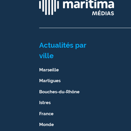
Ecouter
et voir
Maritima
Qui
sommes
Actualités par
nous ?
ville
Devenir
Marseille
annonceur
Martigues
Recrutement
Bouches-du-Rhône
Mention
Istres
légales
France
Conditions
générales
Monde
d'utilisation du