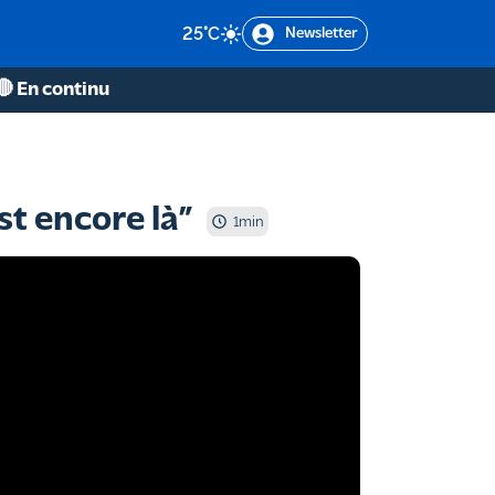
25
°C
Newsletter
🔴 En continu
st encore là”
1
min