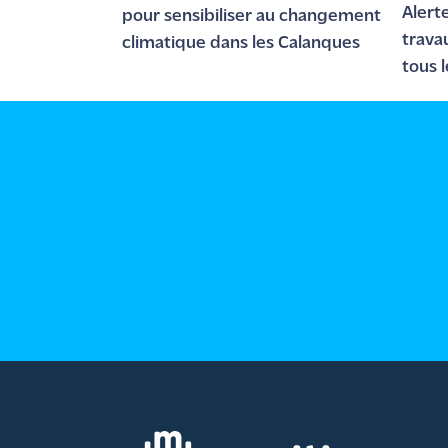
rouge
Alerte
pour sensibiliser au changement
Maritima
trava
climatique dans les Calanques
tous 
L'anecdote
août
de Jeff
C'est
mon
club
Les
Coachs
Maritima
Bon
plan
sortie
Nous
contacter