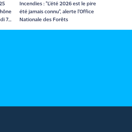
 25
Incendies : "L'été 2026 est le pire
Rhône
été jamais connu", alerte l'Office
di 7
Nationale des Forêts