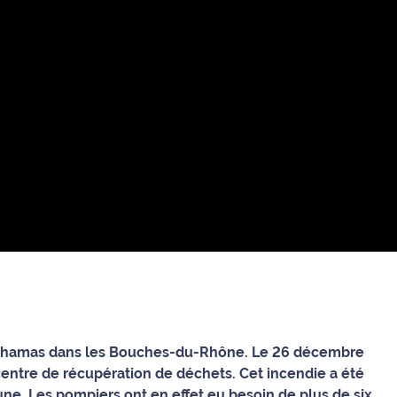
int-Chamas dans les Bouches-du-Rhône. Le 26 décembre
entre de récupération de déchets. Cet incendie a été
e. Les pompiers ont en effet eu besoin de plus de six