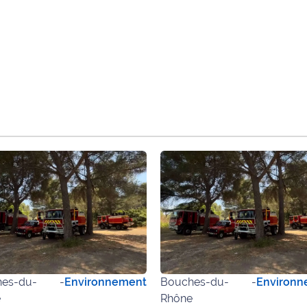
es-du-
-
Environnement
Bouches-du-
-
Environn
e
Rhône