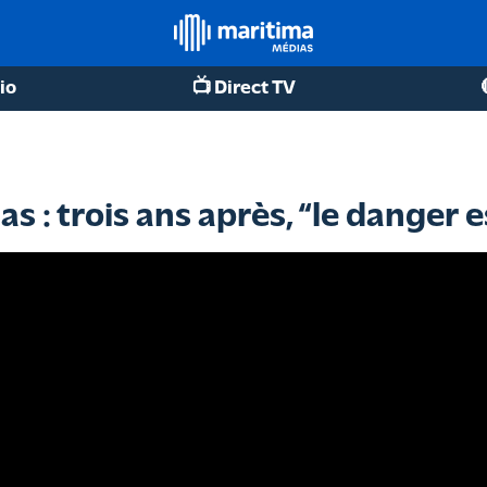
io
📺 Direct TV
 : trois ans après, “le danger e