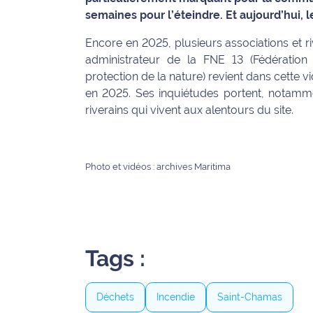
semaines pour l’éteindre. Et aujourd’hui,
Info
route
Encore en 2025, plusieurs associations et r
administrateur de la FNE 13 (Fédératio
Justice
protection de la nature) revient dans cette 
en 2025. Ses inquiétudes portent, notamme
Loisirs
riverains qui vivent aux alentours du site.
Météo
Photo et vidéos : archives Maritima
Politique
Santé
Social
Tags :
Transport
National
Déchets
Incendie
Saint-Chamas