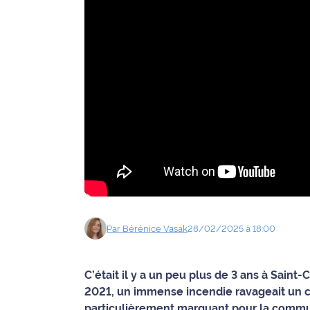
Agenda
Faits
divers
Sports
Société
Culture
Économie
Par
Bérénice
Vasak
28/02/2025 à 18:00
Éducation
Emploi
C’était il y a un peu plus de 3 ans à Sa
2021, un immense incendie ravageait un c
Environnement
particulièrement marquant pour la commun