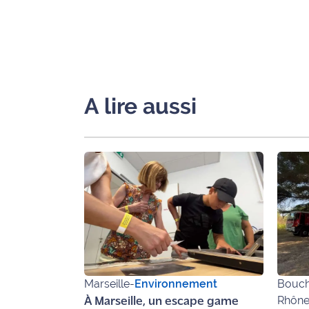
International
Défense
Municipales
2026
A lire aussi
Contenus
Partenaires
L'invité(e)
de la
rédaction
Coup de
coeur
Maritima
Marseille
-
Environnement
Bouch
Fil
Rhôn
À Marseille, un escape game