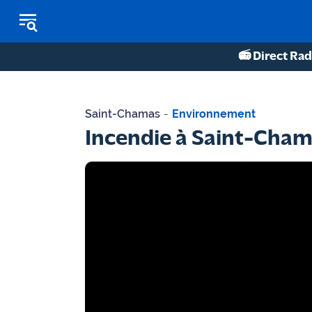
📻 Direct Rad
REPLAY RADIO
Saint-Chamas
-
Environnement
REPLAY TV
Incendie à Saint-Chamas
ÉCOUTER LES PODCASTS
Martigues
- Etang
de Berre
Marseille
- Aix
OM