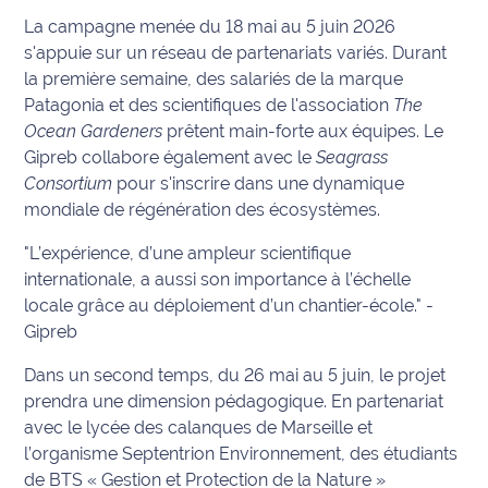
rouge
La campagne menée du 18 mai au 5 juin 2026
Maritima
s'appuie sur un réseau de partenariats variés. Durant
la première semaine, des salariés de la marque
L'anecdote
Patagonia et des scientifiques de l'association
The
de Jeff
Ocean Gardeners
prêtent main-forte aux équipes. Le
C'est
Gipreb collabore également avec le
Seagrass
mon
Consortium
pour s'inscrire dans une dynamique
club
mondiale de régénération des écosystèmes.
"L’expérience, d’une ampleur scientifique
Les
Coachs
internationale, a aussi son importance à l’échelle
Maritima
locale grâce au déploiement d’un chantier-école." -
Gipreb
Bon
Dans un second temps, du 26 mai au 5 juin, le projet
plan
sortie
prendra une dimension pédagogique. En partenariat
avec le lycée des calanques de Marseille et
l’organisme Septentrion Environnement, des étudiants
Nous
contacter
de BTS « Gestion et Protection de la Nature »