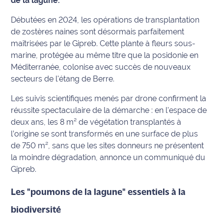
de la lagune.
Info
Débutées en 2024, les opérations de transplantation
route
de zostères naines sont désormais parfaitement
maîtrisées par le Gipreb. Cette plante à fleurs sous-
Justice
marine, protégée au même titre que la posidonie en
Méditerranée, colonise avec succès de nouveaux
Loisirs
secteurs de l'étang de Berre.
Météo
Les suivis scientifiques menés par drone confirment la
réussite spectaculaire de la démarche : en l'espace de
Politique
deux ans, les 8 m² de végétation transplantés à
l’origine se sont transformés en une surface de plus
Santé
de 750 m², sans que les sites donneurs ne présentent
la moindre dégradation, annonce un communiqué du
Social
Gipreb.
Transport
Les "poumons de la lagune" essentiels à la
National
biodiversité