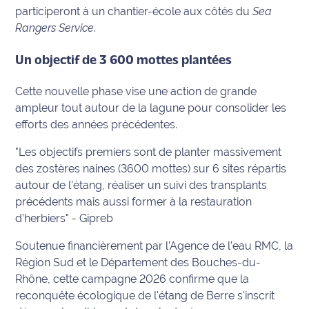
participeront à un chantier-école aux côtés du
Sea
Ecouter
Rangers Service
.
et voir
Maritima
Un objectif de 3 600 mottes plantées
Qui
Cette nouvelle phase vise une action de grande
sommes
ampleur tout autour de la lagune pour consolider les
nous ?
efforts des années précédentes.
Devenir
"Les objectifs premiers sont de planter massivement
annonceur
des zostères naines (3600 mottes) sur 6 sites répartis
autour de l’étang, réaliser un suivi des transplants
Recrutement
précédents mais aussi former à la restauration
d’herbiers" - Gipreb
Mention
légales
Soutenue financièrement par l’Agence de l’eau RMC, la
Région Sud et le Département des Bouches-du-
Conditions
Rhône, cette campagne 2026 confirme que la
générales
reconquête écologique de l'étang de Berre s'inscrit
d'utilisation du