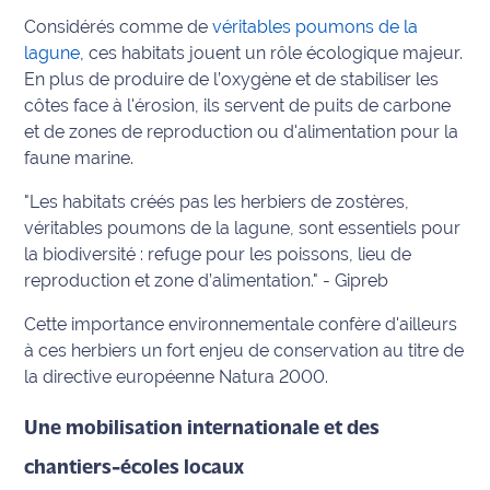
Considérés comme de
véritables poumons de la
International
lagune
, ces habitats jouent un rôle écologique majeur.
Défense
En plus de produire de l’oxygène et de stabiliser les
côtes face à l'érosion, ils servent de puits de carbone
Municipales
et de zones de reproduction ou d'alimentation pour la
2026
faune marine.
"Les habitats créés pas les herbiers de zostères,
Contenus
Partenaires
véritables poumons de la lagune, sont essentiels pour
la biodiversité : refuge pour les poissons, lieu de
L'invité(e)
reproduction et zone d’alimentation." - Gipreb
de la
Cette importance environnementale confère d'ailleurs
rédaction
à ces herbiers un fort enjeu de conservation au titre de
Coup de
la directive européenne Natura 2000.
coeur
Maritima
Une mobilisation internationale et des
chantiers-écoles locaux
Fil