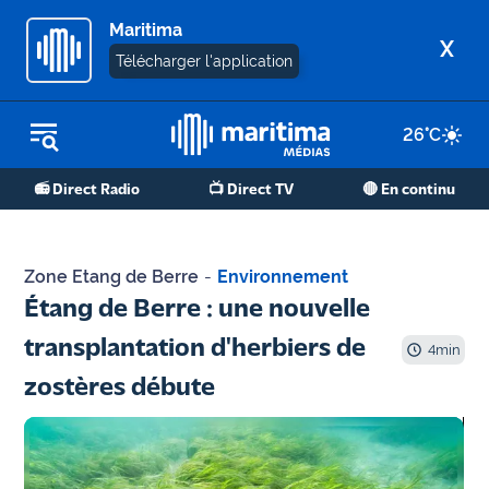
Maritima
X
Télécharger l'application
26
°C
REPLAY RADIO
📻 Direct Radio
📺 Direct TV
🔴 En continu
REPLAY TV
ÉCOUTER LES PODCASTS
Zone Etang de Berre
-
Environnement
Martigues
Étang de Berre : une nouvelle
- Etang
transplantation d'herbiers de
de Berre
4
min
zostères débute
Marseille
- Aix
OM