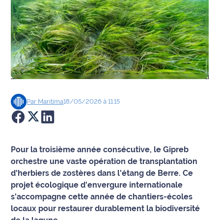
Agenda
Faits
divers
Sports
Société
Par
Maritima
18/05/2026 à 11:15
Culture
Économie
Pour la troisième année consécutive, le Gipreb
orchestre une vaste opération de transplantation
Éducation
d'herbiers de zostères dans l'étang de Berre. Ce
projet écologique d'envergure internationale
Emploi
s'accompagne cette année de chantiers-écoles
locaux pour restaurer durablement la biodiversité
Environnement