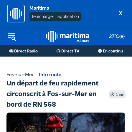
Maritima
X
Télécharger l'application
27
°C
REPLAY RADIO
📻 Direct Radio
📺 Direct TV
🔴 En continu
REPLAY TV
ÉCOUTER LES PODCASTS
Fos-sur-Mer
-
Info route
Martigues
Un départ de feu rapidement
- Etang
circonscrit à Fos-sur-Mer en
de Berre
1
min
bord de RN 568
Marseille
- Aix
OM