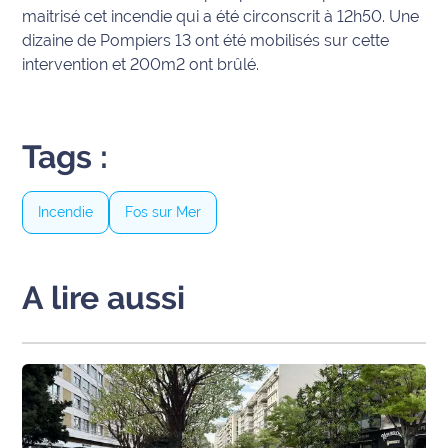
maitrisé cet incendie qui a été circonscrit à 12h50. Une
Info
dizaine de Pompiers 13 ont été mobilisés sur cette
route
intervention et 200m2 ont brûlé.
Justice
Tags :
Loisirs
Météo
Incendie
Fos sur Mer
Politique
A lire aussi
Santé
Social
Transport
National