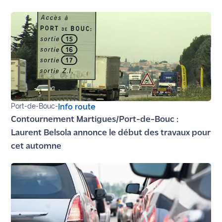
rouge
Maritima
L'anecdote
de Jeff
C'est
mon
club
Port-de-Bouc
-
Info route
Les
Contournement Martigues/Port-de-Bouc :
Coachs
Laurent Belsola annonce le début des travaux pour
Maritima
cet automne
Bon
plan
sortie
Nous
contacter