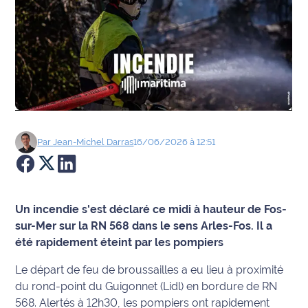
Agenda
Faits
divers
Sports
Société
Par
Jean-Michel
Darras
16/06/2026 à 12:51
Culture
Économie
Un incendie s'est déclaré ce midi à hauteur de Fos-
sur-Mer sur la RN 568 dans le sens Arles-Fos. Il a
Éducation
été rapidement éteint par les pompiers
Le départ de feu de broussailles a eu lieu à proximité
Emploi
du rond-point du Guigonnet (Lidl) en bordure de RN
Environnement
568. Alertés à 12h30, les pompiers ont rapidement