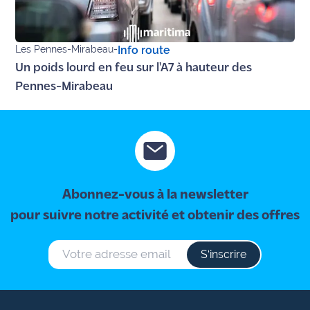
Ecouter
et voir
Les Pennes-Mirabeau
-
Info route
Maritima
Un poids lourd en feu sur l'A7 à hauteur des
Pennes-Mirabeau
Qui
sommes
nous ?
Devenir
annonceur
Abonnez-vous à la newsletter
Recrutement
pour suivre notre activité et obtenir des offres
Mention
légales
S‘inscrire
Conditions
générales
d'utilisation du