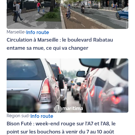
International
Défense
Marseille
-
Info route
Municipales
Circulation à Marseille : le boulevard Rabatau
2026
entame sa mue, ce qui va changer
Contenus
Partenaires
L'invité(e)
de la
rédaction
Coup de
coeur
Région sud
-
Info route
Maritima
Bison Futé : week-end rouge sur l’A7 et l’A8, le
Fil
point sur les bouchons à venir du 7 au 10 août