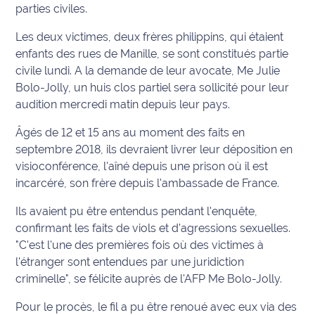
parties civiles.
International
Les deux victimes, deux frères philippins, qui étaient
Défense
enfants des rues de Manille, se sont constitués partie
civile lundi. A la demande de leur avocate, Me Julie
Municipales
Bolo-Jolly, un huis clos partiel sera sollicité pour leur
2026
audition mercredi matin depuis leur pays.
Contenus
Âgés de 12 et 15 ans au moment des faits en
Partenaires
septembre 2018, ils devraient livrer leur déposition en
visioconférence, l'aîné depuis une prison où il est
L'invité(e)
incarcéré, son frère depuis l'ambassade de France.
de la
rédaction
Ils avaient pu être entendus pendant l'enquête,
confirmant les faits de viols et d'agressions sexuelles.
Coup de
"C'est l'une des premières fois où des victimes à
coeur
l'étranger sont entendues par une juridiction
Maritima
criminelle", se félicite auprès de l'AFP Me Bolo-Jolly.
Fil
Pour le procès, le fil a pu être renoué avec eux via des