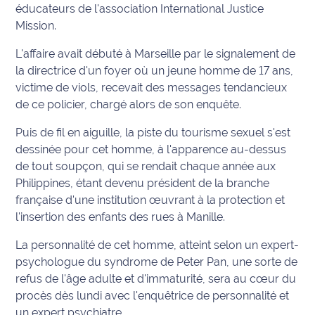
rouge
éducateurs de l'association International Justice
Maritima
Mission.
L'anecdote
L'affaire avait débuté à Marseille par le signalement de
de Jeff
la directrice d'un foyer où un jeune homme de 17 ans,
victime de viols, recevait des messages tendancieux
C'est
de ce policier, chargé alors de son enquête.
mon
club
Puis de fil en aiguille, la piste du tourisme sexuel s'est
dessinée pour cet homme, à l'apparence au-dessus
Les
de tout soupçon, qui se rendait chaque année aux
Coachs
Philippines, étant devenu président de la branche
Maritima
française d'une institution œuvrant à la protection et
l'insertion des enfants des rues à Manille.
Bon
plan
La personnalité de cet homme, atteint selon un expert-
sortie
psychologue du syndrome de Peter Pan, une sorte de
refus de l'âge adulte et d'immaturité, sera au cœur du
Nous
procès dès lundi avec l'enquêtrice de personnalité et
contacter
un expert psychiatre.