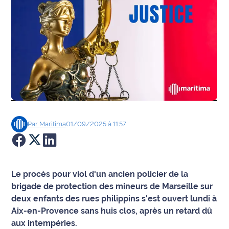
Agenda
Faits
divers
Sports
Société
Par
Maritima
01/09/2025 à 11:57
Culture
Économie
Le procès pour viol d'un ancien policier de la
Éducation
brigade de protection des mineurs de Marseille sur
deux enfants des rues philippins s'est ouvert lundi à
Emploi
Aix-en-Provence sans huis clos, après un retard dû
aux intempéries.
Environnement