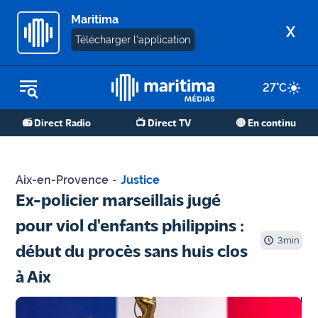
Maritima
X
Télécharger l'application
27
°C
REPLAY RADIO
📻 Direct Radio
📺 Direct TV
🔴 En continu
REPLAY TV
ÉCOUTER LES PODCASTS
Aix-en-Provence
-
Justice
Martigues
Ex-policier marseillais jugé
- Etang
pour viol d'enfants philippins :
de Berre
3
min
début du procès sans huis clos
Marseille
à Aix
- Aix
OM