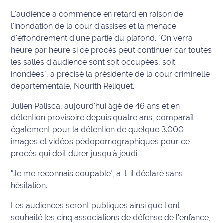
L'audience a commencé en retard en raison de
Info
l'inondation de la cour d'assises et la menace
route
d'effondrement d'une partie du plafond. "On verra
heure par heure si ce procès peut continuer car toutes
Justice
les salles d'audience sont soit occupées, soit
inondées", a précisé la présidente de la cour criminelle
Loisirs
départementale, Nourith Reliquet.
Météo
Julien Palisca, aujourd'hui âgé de 46 ans et en
détention provisoire depuis quatre ans, comparaît
Politique
également pour la détention de quelque 3.000
images et vidéos pédopornographiques pour ce
Santé
procès qui doit durer jusqu'à jeudi.
Social
"Je me reconnais coupable", a-t-il déclaré sans
hésitation.
Transport
Les audiences seront publiques ainsi que l'ont
National
souhaité les cinq associations de défense de l'enfance,