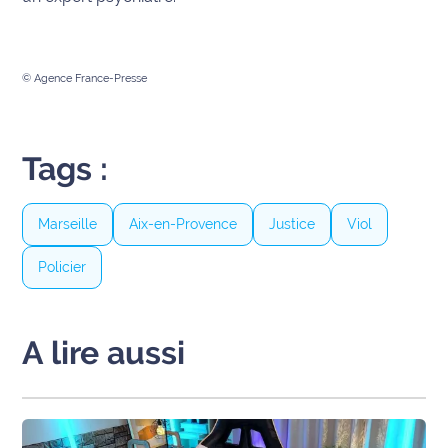
Ecouter
et voir
© Agence France-Presse
Maritima
Qui
sommes
Tags :
nous ?
Devenir
Marseille
Aix-en-Provence
Justice
Viol
annonceur
Policier
Recrutement
Mention
A lire aussi
légales
Conditions
générales
d'utilisation du