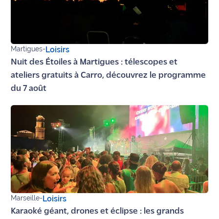
Ecouter
et voir
Maritima
Martigues
-
Loisirs
Nuit des Étoiles à Martigues : télescopes et
Qui
sommes
ateliers gratuits à Carro, découvrez le programme
nous ?
du 7 août
Devenir
annonceur
Recrutement
Mention
légales
Conditions
Marseille
-
Loisirs
générales
Karaoké géant, drones et éclipse : les grands
d'utilisation du