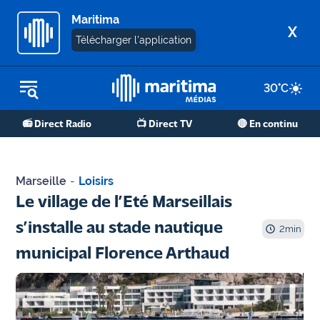
Maritima
X
Télécharger l'application
30
°C
REPLAY RADIO
📻 Direct Radio
📺 Direct TV
🔴 En continu
REPLAY TV
ÉCOUTER LES PODCASTS
Marseille
-
Loisirs
Martigues
Le village de l’Eté Marseillais
- Etang
s’installe au stade nautique
de Berre
2
min
municipal Florence Arthaud
Marseille
- Aix
OM