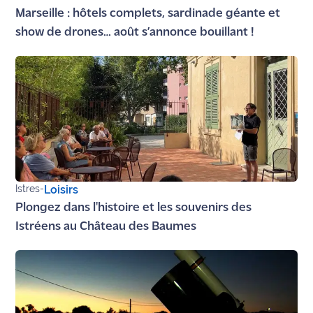
rouge
Marseille : hôtels complets, sardinade géante et
Maritima
show de drones… août s’annonce bouillant !
L'anecdote
de Jeff
C'est
mon
club
Les
Coachs
Istres
-
Loisirs
Maritima
Plongez dans l'histoire et les souvenirs des
Bon
Istréens au Château des Baumes
plan
sortie
Nous
contacter