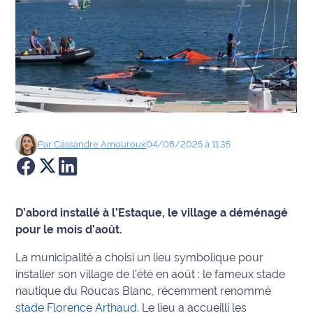
Agenda
Faits
divers
Sports
Société
Par
Cassandre
Amouroux
04/08/2025 à 11:35
Culture
Économie
D’abord installé à l’Estaque, le village a déménagé
pour le mois d’août.
Éducation
La municipalité a choisi un lieu symbolique pour
installer son village de l'été en août : le fameux stade
Emploi
nautique du Roucas Blanc, récemment renommé
Environnement
stade Florence Arthaud
. Le lieu a accueilli les