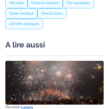
Marseille
Florence Arthaud
Été marseillais
International
Stade nautique
Roucas blanc
Défense
Activités nautiques
Municipales
2026
A lire aussi
Contenus
Partenaires
L'invité(e)
de la
rédaction
Coup de
coeur
Maritima
Fil
Marseille
-
Loisirs