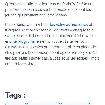
épreuves nautiques des Jeux de Paris 2024. Un an
Info
plus tard, les athlètes sont en pause et ce sont les
route
jeunes qui profitent des installations.
En semaine, de 9h à 18h,
des activités nautiques
et
Justice
ludiques sont proposées aux enfants à chaque fois
Loisirs
sur le thème de la mer et de la biodiversité. Le week-
end,
le programme
s’enrichit avec l'intervention
Météo
d'associations locales ou encore la mise en place de
ciné plein air. Des concerts sont également organisés,
Politique
liés aux Nuits Flamencas, à Jazz sous les étoiles... mais
aussi à Marsatac.
Santé
Social
Transport
Tags :
National