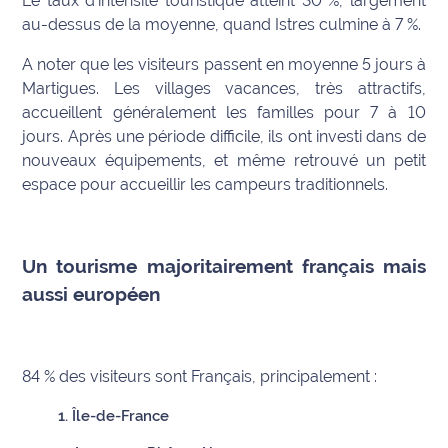
Le taux d’intensité touristique atteint 30 %, largement
au-dessus de la moyenne, quand Istres culmine à 7 %.
Ecouter
et voir
A noter que les visiteurs passent en moyenne 5 jours à
Maritima
Martigues. Les villages vacances, très attractifs,
accueillent généralement les familles pour 7 à 10
Qui
jours. Après une période difficile, ils ont investi dans de
sommes
nouveaux équipements, et même retrouvé un petit
nous ?
espace pour accueillir les campeurs traditionnels.
Devenir
annonceur
Un tourisme majoritairement français mais
Recrutement
aussi européen
Mention
légales
84 % des visiteurs sont Français, principalement :
Conditions
Île-de-France
générales
d'utilisation du