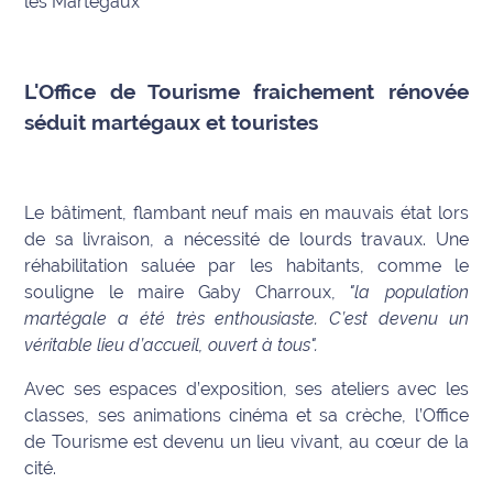
les Martégaux
Info
route
L'Office de Tourisme fraichement rénovée
Justice
séduit martégaux et touristes
Loisirs
Le bâtiment, flambant neuf mais en mauvais état lors
Météo
de sa livraison, a nécessité de lourds travaux. Une
réhabilitation saluée par les habitants, comme le
Politique
souligne le maire Gaby Charroux,
"la population
Santé
martégale a été très enthousiaste. C’est devenu un
véritable lieu d’accueil, ouvert à tous".
Social
Avec ses espaces d’exposition, ses ateliers avec les
classes, ses animations cinéma et sa crèche, l’Office
Transport
de Tourisme est devenu un lieu vivant, au cœur de la
cité.
National