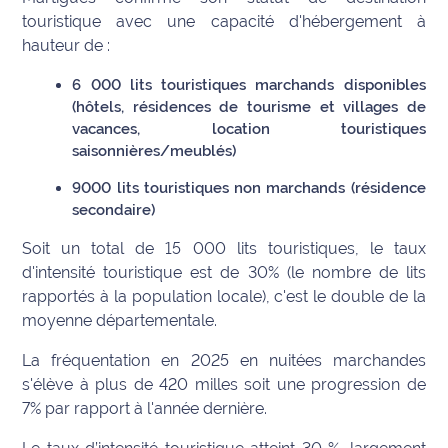
rouge
touristique avec une capacité d'hébergement à
Maritima
hauteur de :
L'anecdote
6 000 lits touristiques marchands disponibles
de Jeff
(hôtels, résidences de tourisme et villages de
vacances, location touristiques
C'est
saisonnières/meublés)
mon
club
9000 lits touristiques non marchands (résidence
secondaire)
Les
Soit un total de 15 000 lits touristiques, le taux
Coachs
d'intensité touristique est de 30% (le nombre de lits
Maritima
rapportés à la population locale), c'est le double de la
moyenne départementale.
Bon
plan
La fréquentation en 2025 en nuitées marchandes
sortie
s'élève à plus de 420 milles soit une progression de
7% par rapport à l'année dernière.
Nous
contacter