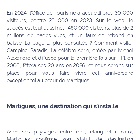
International
En 2024, l’Office de Tourisme a accueilli près 30 000
visiteurs, contre 26 000 en 2023. Sur le web, le
Défense
succès est tout aussi net : 460 000 visiteurs, plus de 2
millions de pages vues, et un taux de rebond en
Municipales
baisse. La page la plus consultée ? Comment visiter
2026
Camping Paradis. La célèbre série, créée par Michel
Contenus
Alexandre et diffusée pour la première fois sur TF1 en
Partenaires
2006, fêtera ses 20 ans en 2026, et nous serons sur
place pour vous faire vivre cet anniversaire
L'invité(e)
exceptionnel au cœur de Martigues.
de la
rédaction
Martigues, une destination qui s'installe
Coup de
coeur
Maritima
Avec ses paysages entre mer, étang et canaux,
Fil
Martigues confirme son statut de destination