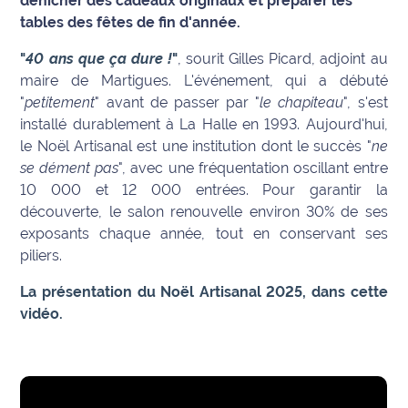
dénicher des cadeaux originaux et préparer les
tables des fêtes de fin d'année.
Info
route
"
40 ans que ça dure !
"
, sourit Gilles Picard, adjoint au
maire de Martigues. L'événement, qui a débuté
Justice
"
petitement
" avant de passer par "
le chapiteau
", s'est
installé durablement à La Halle en 1993. Aujourd'hui,
Loisirs
le Noël Artisanal est une institution dont le succès "
ne
se dément pas
", avec une fréquentation oscillant entre
Météo
10 000 et 12 000 entrées. Pour garantir la
découverte, le salon renouvelle environ 30% de ses
Politique
exposants chaque année, tout en conservant ses
piliers.
Santé
La présentation du Noël Artisanal 2025, dans cette
Social
vidéo.
Transport
National