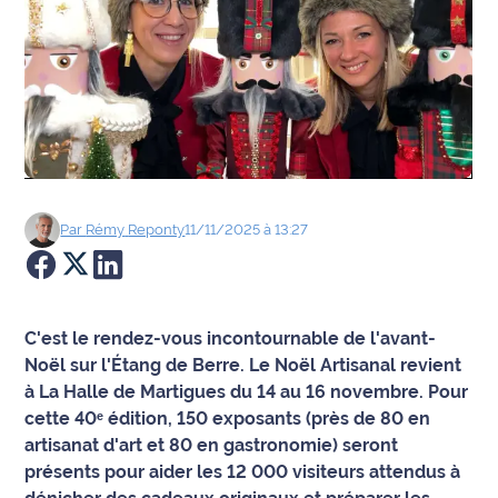
Agenda
Faits
divers
Sports
Société
Par
Rémy
Reponty
11/11/2025 à 13:27
Culture
Économie
C'est le rendez-vous incontournable de l'avant-
Noël sur l'Étang de Berre. Le Noël Artisanal revient
Éducation
à La Halle de Martigues du 14 au 16 novembre. Pour
cette 40ᵉ édition, 150 exposants (près de 80 en
Emploi
artisanat d'art et 80 en gastronomie) seront
présents pour aider les 12 000 visiteurs attendus à
Environnement