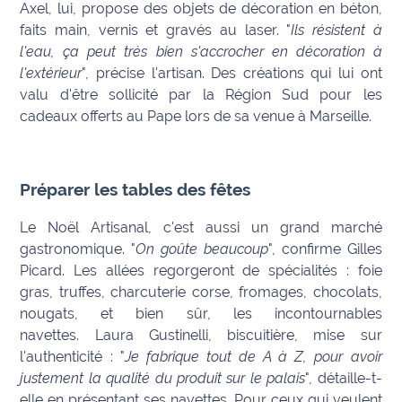
rouge
Axel, lui, propose des objets de décoration en béton,
Maritima
faits main, vernis et gravés au laser. "
Ils résistent à
l'eau, ça peut très bien s'accrocher en décoration à
L'anecdote
l'extérieur
", précise l'artisan. Des créations qui lui ont
de Jeff
valu d'être sollicité par la Région Sud pour les
cadeaux offerts au Pape lors de sa venue à Marseille.
C'est
mon
club
Préparer les tables des fêtes
Les
Le Noël Artisanal, c'est aussi un grand marché
Coachs
Maritima
gastronomique. "
On goûte beaucoup
", confirme Gilles
Picard. Les allées regorgeront de spécialités : foie
Bon
gras, truffes, charcuterie corse, fromages, chocolats,
plan
nougats, et bien sûr, les incontournables
sortie
navettes. Laura Gustinelli, biscuitière, mise sur
l'authenticité : "
Je fabrique tout de A à Z, pour avoir
Nous
justement la qualité du produit sur le palais
", détaille-t-
contacter
elle en présentant ses navettes. Pour ceux qui veulent