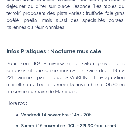
déjeuner ou dîner sur place, l'espace "Les tables du
Ecouter
terroir" proposera des plats variés : truffade, foie gras
et voir
poêlé, paella, mais aussi des spécialités corses,
Maritima
italiennes ou réunionnaises.
Qui
sommes
nous ?
Infos Pratiques : Nocturne musicale
Devenir
Pour son 40ᵉ anniversaire, le salon prévoit des
annonceur
surprises et une soirée musicale le samedi de 19h à
22h, animée par le duo SPARKLINE. L'inauguration
Recrutement
officielle aura lieu le samedi 15 novembre à 10h30 en
présence du maire de Martigues.
Mention
légales
Horaires :
Vendredi 14 novembre : 14h - 20h
Conditions
générales
Samedi 15 novembre : 10h - 22h30 (nocturne)
d'utilisation du