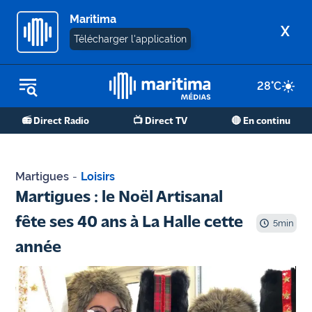
Maritima
X
Télécharger l'application
28
°C
REPLAY RADIO
📻 Direct Radio
📺 Direct TV
🔴 En continu
REPLAY TV
ÉCOUTER LES PODCASTS
Martigues
-
Loisirs
Martigues
Martigues : le Noël Artisanal
- Etang
fête ses 40 ans à La Halle cette
de Berre
5
min
année
Marseille
- Aix
OM