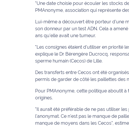
"Une date choisie pour écouler les stocks d
International
PMAnonyme, association qui représente des a
Défense
Lui-même a découvert être porteur d'une m
son donneur par un test ADN. Cela a amen
Municipales
ans qu'elle avait une tumeur.
2026
"Les consignes étaient d'utiliser en priorité l
Contenus
explique le Dr Bérengère Ducrocq, responsa
Partenaires
sperme humain (Cecos) de Lille.
Des transferts entre Cecos ont été organisés
L'invité(e)
de la
permis de garder de côté les paillettes des
rédaction
Pour PMAnonyme, cette politique aboutit à fai
origines.
Coup de
coeur
"Il aurait été préférable de ne pas utiliser le
Maritima
l'anonymat. Ce n'est pas le manque de paillett
manque de moyens dans les Cecos", estime
Fil