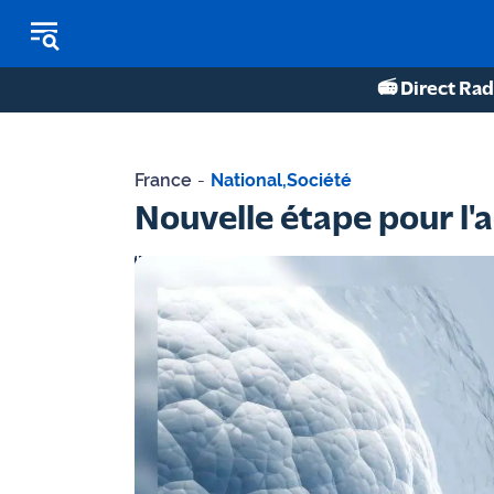
📻 Direct Rad
REPLAY RADIO
France
-
National
,
Société
REPLAY TV
Nouvelle étape pour l'
ÉCOUTER LES PODCASTS
Martigues
- Etang
de Berre
Marseille
- Aix
OM