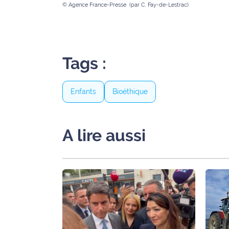
© Agence France-Presse (par C. Fay-de-Lestrac)
site maritima.fr
Archives
Tags :
Enfants
Bioéthique
A lire aussi