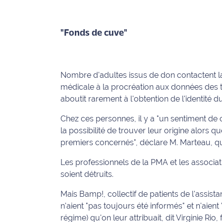
rouge
Maritima
"Fonds de cuve"
L'anecdote
de Jeff
C'est
Nombre d'adultes issus de don contactent 
mon
médicale à la procréation aux données des 
club
aboutit rarement à l'obtention de l'identité 
Les
Chez ces personnes, il y a "un sentiment de 
Coachs
la possibilité de trouver leur origine alors 
Maritima
premiers concernés", déclare M. Marteau, qu
Bon
Les professionnels de la PMA et les associa
plan
soient détruits.
sortie
Mais Bamp!, collectif de patients de l'assist
n'aient "pas toujours été informés" et n'aie
Nous
contacter
régime) qu'on leur attribuait, dit Virginie