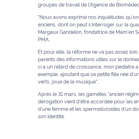
groupes de travail de l'Agence de Biomédec
Ecouter
"Nous avons exprimé nos inquiétudes qu'on 
et voir
anciens, dont on peut s'interroger sur la qu
Maritima
Margaux Gandelon, fondatrice de Mam'en S
Qui
PMA.
sommes
Et pour elle, la réforme ne va pas assez loin.
nous ?
parents des informations utiles sur le donneur
ci a un retard de croissance, mon pédiatre a 
Devenir
annonceur
exemple, ajoutant que sa petite fille née d'u
verts, joue de la musique".
Recrutement
Après le 31 mars, les gamètes "ancien régim
dérogation vient d'être accordée pour les 
Mention
d'une femme et les spermatozoïdes d'un do
légales
son identité.
Conditions
générales
d'utilisation du