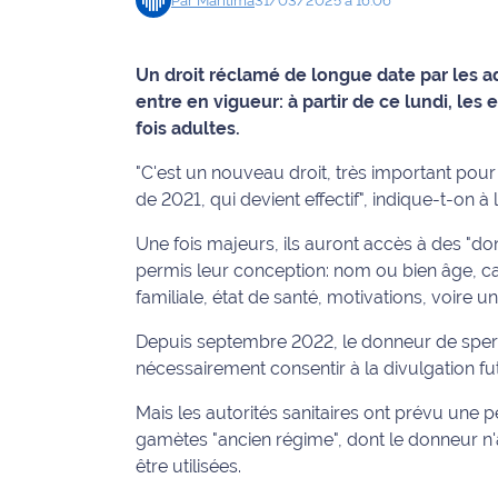
Par
Maritima
31/03/2025 à 16:06
Info
route
Un droit réclamé de longue date par les a
entre en vigueur: à partir de ce lundi, le
Justice
fois adultes.
Loisirs
"C'est un nouveau droit, très important pour 
de 2021, qui devient effectif", indique-t-on 
Météo
Une fois majeurs, ils auront accès à des "don
Politique
permis leur conception: nom ou bien âge, car
familiale, état de santé, motivations, voire un
Santé
Depuis septembre 2022, le donneur de sper
nécessairement consentir à la divulgation f
Social
Mais les autorités sanitaires ont prévu une p
Transport
gamètes "ancien régime", dont le donneur n'
être utilisées.
National