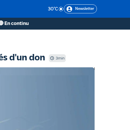
30
°C
Newsletter
🔴 En continu
és d'un don
3
min