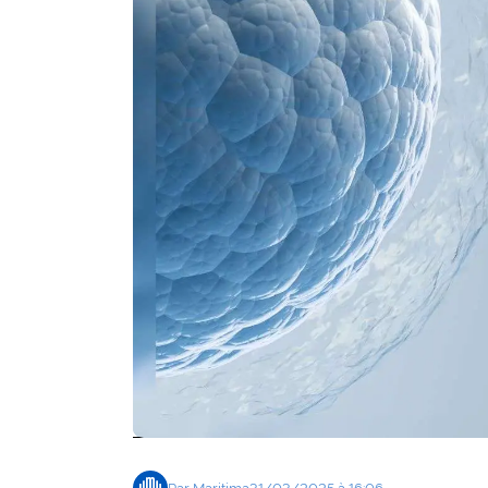
Agenda
Faits
divers
Sports
Société
Culture
Économie
Éducation
Emploi
Environnement