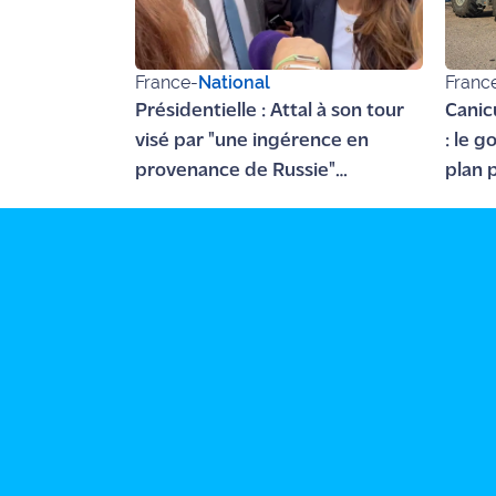
France
-
National
Franc
Présidentielle : Attal à son tour
Canic
visé par "une ingérence en
: le 
provenance de Russie"
plan 
(entourage)
agricu