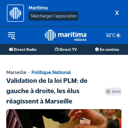
Maritima
X
Télécharger l'application
32
°C
REPLAY RADIO
📻 Direct Radio
📺 Direct TV
🔴 En continu
REPLAY TV
ÉCOUTER LES PODCASTS
Marseille
-
Politique
,
National
Martigues
Validation de la loi PLM: de
- Etang
gauche à droite, les élus
de Berre
3
min
réagissent à Marseille
Marseille
- Aix
OM