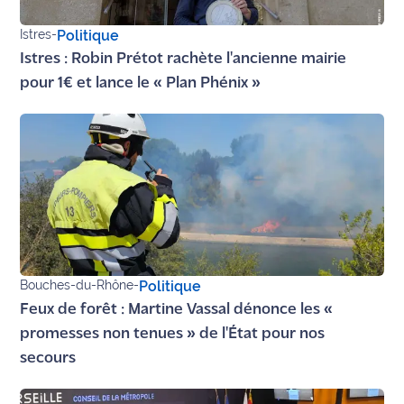
site maritima.fr
Istres
-
Politique
Archives
Istres : Robin Prétot rachète l'ancienne mairie
pour 1€ et lance le « Plan Phénix »
Bouches-du-Rhône
-
Politique
Feux de forêt : Martine Vassal dénonce les «
promesses non tenues » de l'État pour nos
secours