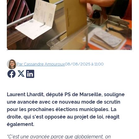
Agenda
Faits
divers
Sports
Société
Par
Cassandre
Amouroux
08/08/2025 à 11:00
Culture
Économie
Laurent Lhardit, député PS de Marseille, souligne
une avancée avec ce nouveau mode de scrutin
Éducation
pour les prochaines élections municipales. La
droite, qui s'est opposée au projet de loi, réagit
Emploi
également.
Environnement
“C’est une avancée parce que globalement, on