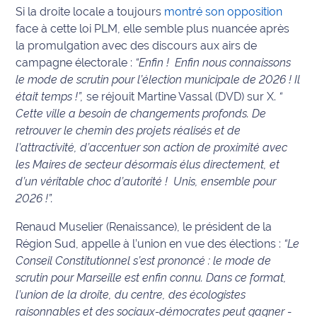
Si la droite locale a toujours
montré son opposition
International
face à cette loi PLM, elle semble plus nuancée après
la promulgation avec des discours aux airs de
Défense
campagne électorale :
“Enfin ! Enfin nous connaissons
le mode de scrutin pour l’élection municipale de 2026 ! Il
Municipales
était temps !”,
se réjouit Martine Vassal (DVD) sur X.
“
2026
Cette ville a besoin de changements profonds. De
retrouver le chemin des projets réalisés et de
Contenus
Partenaires
l’attractivité, d’accentuer son action de proximité avec
les Maires de secteur désormais élus directement, et
L'invité(e)
d’un véritable choc d’autorité ! Unis, ensemble pour
de la
2026 !”.
rédaction
Renaud Muselier (Renaissance), le président de la
Coup de
Région Sud, appelle à l’union en vue des élections :
“Le
coeur
Conseil Constitutionnel s’est prononcé : le mode de
Maritima
scrutin pour Marseille est enfin connu. Dans ce format,
l’union de la droite, du centre, des écologistes
Fil
raisonnables et des sociaux-démocrates peut gagner -