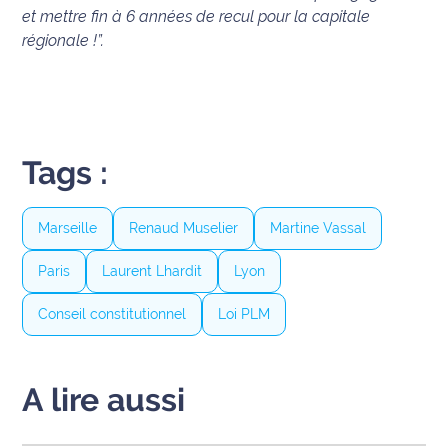
rouge
et mettre fin à 6 années de recul pour la capitale
Maritima
régionale !”.
L'anecdote
de Jeff
C'est
Tags :
mon
club
Marseille
Renaud Muselier
Martine Vassal
Les
Coachs
Paris
Laurent Lhardit
Lyon
Maritima
Conseil constitutionnel
Loi PLM
Bon
plan
sortie
A lire aussi
Nous
contacter