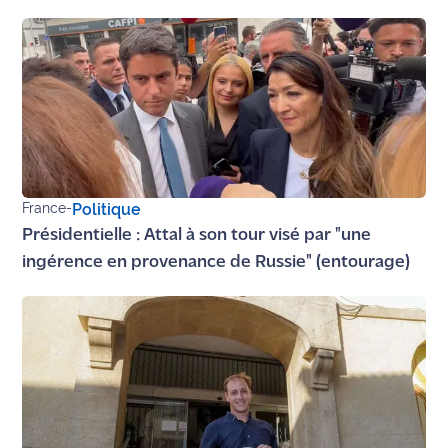
Ecouter
et voir
Maritima
Qui
sommes
nous ?
France
-
Politique
Devenir
Présidentielle : Attal à son tour visé par "une
annonceur
ingérence en provenance de Russie" (entourage)
Recrutement
Mention
légales
Conditions
générales
d'utilisation du