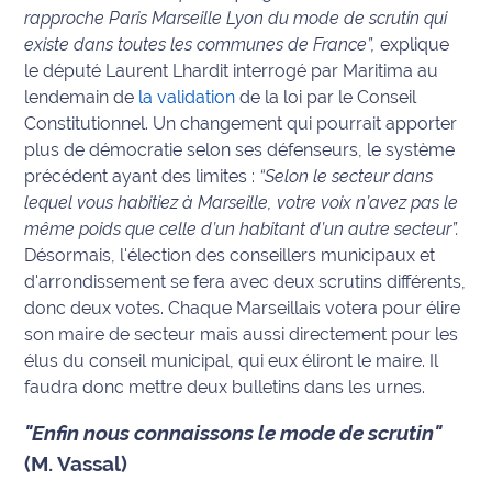
rapproche Paris Marseille Lyon du mode de scrutin qui
Info
existe dans toutes les communes de France”,
explique
route
le député Laurent Lhardit interrogé par Maritima au
lendemain de
la validation
de la loi par le Conseil
Justice
Constitutionnel. Un changement qui pourrait apporter
plus de démocratie selon ses défenseurs, le système
Loisirs
précédent ayant des limites :
“Selon le secteur dans
lequel vous habitiez à Marseille, votre voix n’avez pas le
Météo
même poids que celle d’un habitant d’un autre secteur”.
Désormais, l'élection des conseillers municipaux et
Politique
d'arrondissement se fera avec deux scrutins différents,
donc deux votes. Chaque Marseillais votera pour élire
Santé
son maire de secteur mais aussi directement pour les
élus du conseil municipal, qui eux éliront le maire. Il
Social
faudra donc mettre deux bulletins dans les urnes.
Transport
"Enfin nous connaissons le mode de scrutin"
(M. Vassal)
National