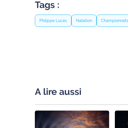
Tags :
International
Défense
Philippe Lucas
Natation
Championnat
Municipales
2026
Contenus
Partenaires
L'invité(e)
de la
rédaction
A lire aussi
Coup de
coeur
Maritima
Fil