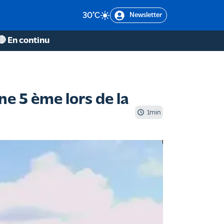
30
°C
Newsletter
🔴 En continu
e 5 ème lors de la
1
min