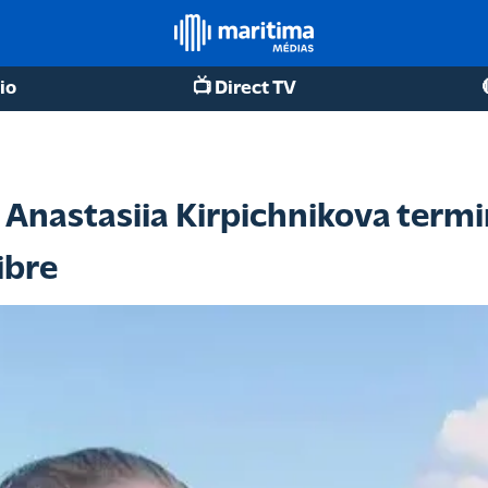
io
📺 Direct TV
 Anastasiia Kirpichnikova termin
ibre