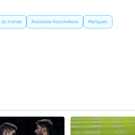
s du monde
Anastasiia Kirpichnikova
Martigues