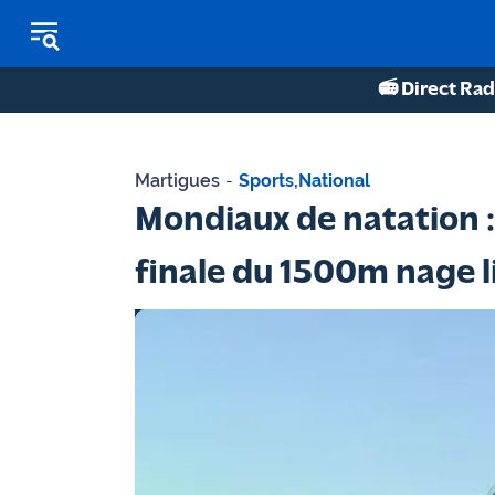
📻 Direct Rad
REPLAY RADIO
Martigues
-
Sports
,
National
REPLAY TV
Mondiaux de natation :
ÉCOUTER LES PODCASTS
finale du 1500m nage l
Martigues
- Etang
de Berre
Marseille
- Aix
OM