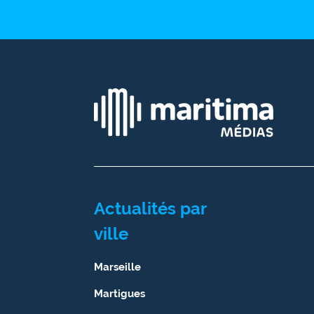
Ecouter
et voir
Maritima
Qui
sommes
nous ?
Devenir
annonceur
Recrutement
Actualités par
ville
Mention
légales
Marseille
Conditions
Martigues
générales
d'utilisation du