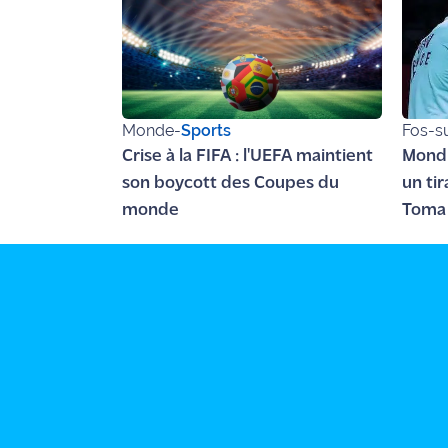
rouge
Maritima
L'anecdote
de Jeff
Monde
-
Sports
Fos-s
C'est
Crise à la FIFA : l'UEFA maintient
Mondi
mon
son boycott des Coupes du
un ti
club
monde
Toma 
Les
Coachs
Maritima
Bon
plan
sortie
Nous
contacter