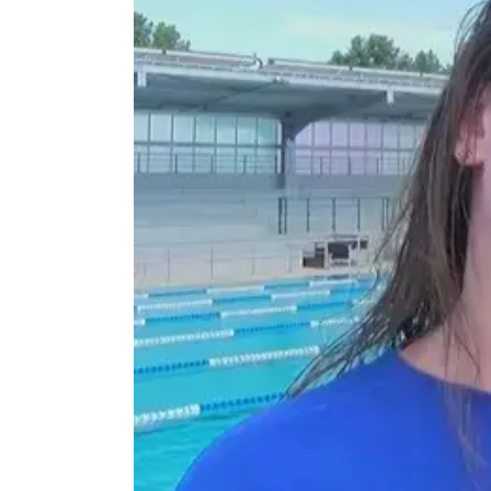
Agenda
Faits
divers
Sports
Société
Culture
Économie
Éducation
Emploi
Environnement