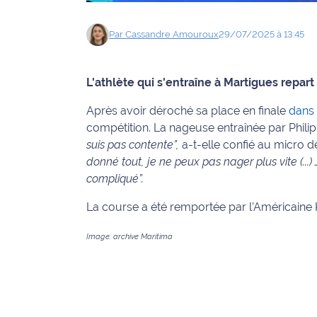
Info
Par
Cassandre
Amouroux
29/07/2025 à 13:45
route
Justice
L'athlète qui s'entraîne à Martigues repart
Loisirs
Après avoir déroché sa place en finale
dans 
compétition. La nageuse entraînée par Phili
Météo
suis pas contente”,
a-t-elle confié au micro d
donné tout, je ne peux pas nager plus vite (...
Politique
compliqué”.
Santé
La course a été remportée par l’Américaine 
Social
Image: archive Maritima
Transport
National