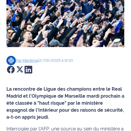
Agenda
Faits
divers
Sports
Société
Par
Maritima
12/09/2025 à 10:10
Culture
Économie
La rencontre de Ligue des champions entre le Real
Madrid et l'Olympique de Marseille mardi prochain a
Éducation
été classée à "haut risque" par le ministère
espagnol de l'Intérieur pour des raisons de sécurité,
Emploi
a-t-on appris jeudi.
Environnement
Interrogée par l'AFP, une source au sein du ministère a