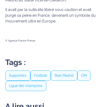
Madrid au stade Vicente-Calderon.
International
Il avait par la suite été libéré sous caution et avait
purgé sa peine en France, devenant un symbole du
Défense
mouvement ultra en Europe.
Municipales
2026
© Agence France-Presse
Contenus
Partenaires
Tags :
L'invité(e)
de la
rédaction
Supporters
Football
Real Madrid
OM
Coup de
Ligue des champions
coeur
Maritima
Fil
A lire aussi