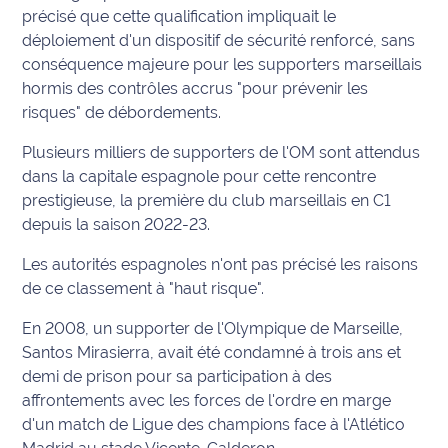
précisé que cette qualification impliquait le
Info
déploiement d'un dispositif de sécurité renforcé, sans
route
conséquence majeure pour les supporters marseillais
hormis des contrôles accrus "pour prévenir les
Justice
risques" de débordements.
Loisirs
Plusieurs milliers de supporters de l'OM sont attendus
dans la capitale espagnole pour cette rencontre
Météo
prestigieuse, la première du club marseillais en C1
depuis la saison 2022-23.
Politique
Les autorités espagnoles n'ont pas précisé les raisons
de ce classement à "haut risque".
Santé
En 2008, un supporter de l'Olympique de Marseille,
Social
Santos Mirasierra, avait été condamné à trois ans et
demi de prison pour sa participation à des
Transport
affrontements avec les forces de l'ordre en marge
d'un match de Ligue des champions face à l'Atlético
National