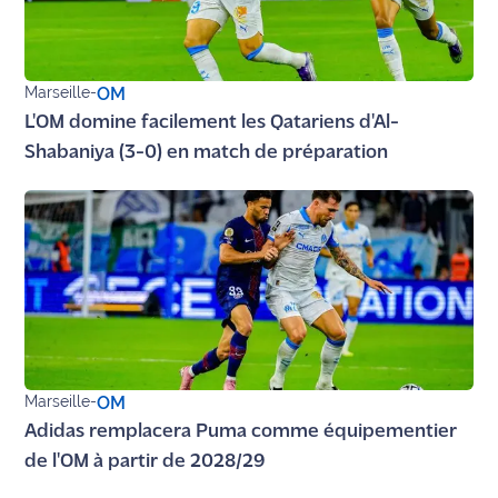
Ecouter
et voir
Maritima
Marseille
-
OM
L'OM domine facilement les Qatariens d'Al-
Qui
Shabaniya (3-0) en match de préparation
sommes
nous ?
Devenir
annonceur
Recrutement
Mention
légales
Marseille
-
OM
Adidas remplacera Puma comme équipementier
Conditions
de l'OM à partir de 2028/29
générales
d'utilisation du