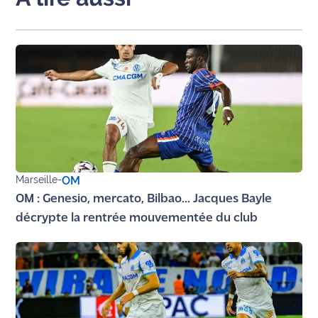
rouge
Maritima
L'anecdote
de Jeff
C'est
mon
club
Les
Marseille
-
OM
Coachs
Maritima
OM : Genesio, mercato, Bilbao... Jacques Bayle
décrypte la rentrée mouvementée du club
Bon
plan
sortie
Nous
contacter