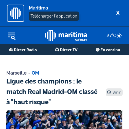
Maritima
X
Télécharger l'application
27
°C
REPLAY RADIO
📻 Direct Radio
📺 Direct TV
🔴 En continu
REPLAY TV
ÉCOUTER LES PODCASTS
Marseille
-
OM
Martigues
Ligue des champions : le
- Etang
match Real Madrid-OM classé
de Berre
3
min
à "haut risque"
Marseille
- Aix
OM