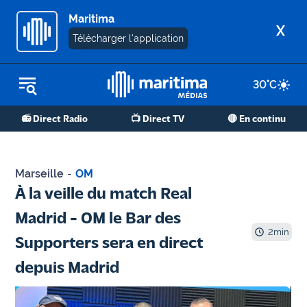
Maritima
X
Télécharger l'application
30
°C
REPLAY RADIO
📻 Direct Radio
📺 Direct TV
🔴 En continu
REPLAY TV
ÉCOUTER LES PODCASTS
Marseille
-
OM
Martigues
À la veille du match Real
- Etang
Madrid - OM le Bar des
de Berre
2
min
Supporters sera en direct
Marseille
depuis Madrid
- Aix
OM