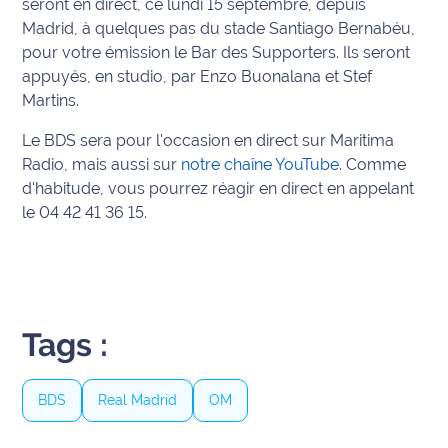
seront en direct, ce lundi 15 septembre, depuis
Madrid, à quelques pas du stade Santiago Bernabéu,
Info
pour votre émission le Bar des Supporters. Ils seront
route
appuyés, en studio, par Enzo Buonalana et Stef
Martins.
Justice
Le BDS sera pour l'occasion en direct sur Maritima
Loisirs
Radio, mais aussi sur
notre chaîne YouTube
. Comme
d'habitude, vous pourrez réagir en direct en appelant
Météo
le 04 42 41 36 15.
Politique
Santé
Social
Tags :
Transport
BDS
Real Madrid
OM
National