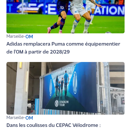
rouge
Maritima
L'anecdote
de Jeff
Marseille
-
OM
C'est
Adidas remplacera Puma comme équipementier
mon
de l'OM à partir de 2028/29
club
Les
Coachs
Maritima
Bon
plan
sortie
Marseille
-
OM
Nous
Dans les coulisses du CEPAC Vélodrome :
contacter