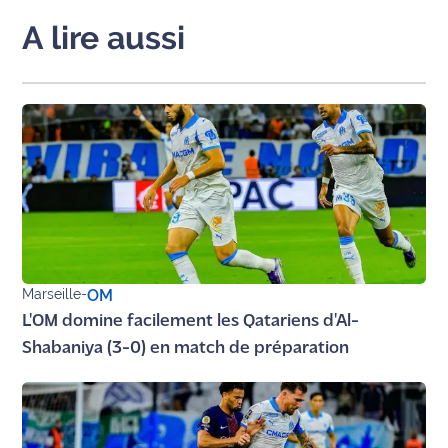
International
A lire aussi
Défense
Municipales
2026
Contenus
Partenaires
L'invité(e)
de la
Marseille
-
OM
rédaction
L'OM domine facilement les Qatariens d'Al-
Coup de
Shabaniya (3-0) en match de préparation
coeur
Maritima
Fil