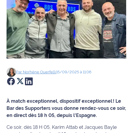
Agenda
Faits
divers
Sports
Société
Par
Norhène
Ouerfelli
15/09/2025 à 11:06
Culture
Économie
À match exceptionnel, dispositif exceptionnel ! Le
Éducation
Bar des Supporters vous donne rendez-vous ce soir,
en direct dès 18 h 05, depuis l'Espagne.
Emploi
Ce soir, dès 18 H 05, Karim Attab et Jacques Bayle
Environnement