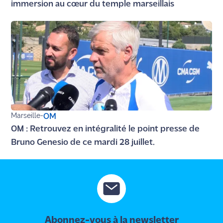
immersion au cœur du temple marseillais
Ecouter
et voir
Maritima
Qui
sommes
nous ?
Devenir
Marseille
-
OM
annonceur
OM : Retrouvez en intégralité le point presse de
Recrutement
Bruno Genesio de ce mardi 28 juillet.
Mention
légales
Conditions
générales
Abonnez-vous à la newsletter
d'utilisation du