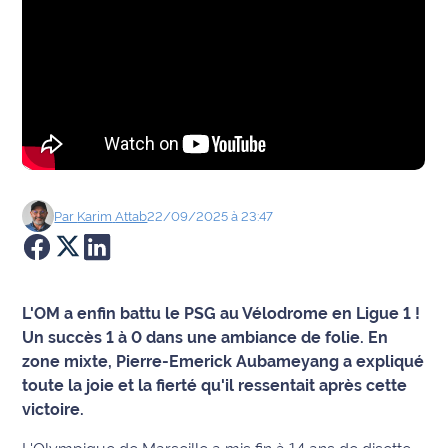
Agenda
Faits
divers
Sports
Société
Par
Karim
Attab
22/09/2025 à 23:47
Culture
Économie
L'OM a enfin battu le PSG au Vélodrome en Ligue 1 !
Un succès 1 à 0 dans une ambiance de folie. En
Éducation
zone mixte, Pierre-Emerick Aubameyang a expliqué
toute la joie et la fierté qu'il ressentait après cette
Emploi
victoire.
Environnement