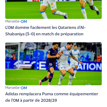
rouge
Maritima
L'anecdote
Marseille
-
OM
de Jeff
L'OM domine facilement les Qatariens d'Al-
C'est
Shabaniya (3-0) en match de préparation
mon
club
Les
Coachs
Maritima
Bon
plan
sortie
Marseille
-
OM
Adidas remplacera Puma comme équipementier
Nous
de l'OM à partir de 2028/29
contacter