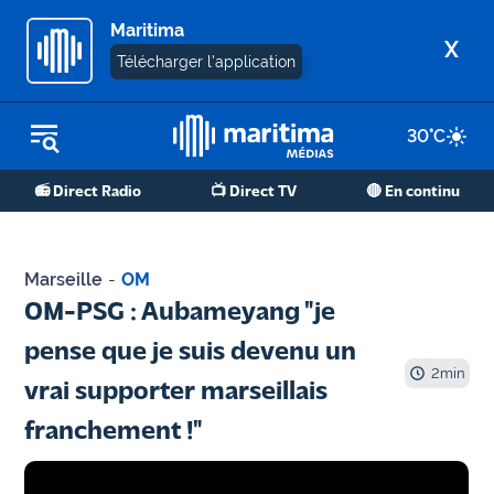
Maritima
X
Télécharger l'application
30
°C
REPLAY RADIO
📻 Direct Radio
📺 Direct TV
🔴 En continu
REPLAY TV
ÉCOUTER LES PODCASTS
Marseille
-
OM
Martigues
OM-PSG : Aubameyang "je
- Etang
pense que je suis devenu un
de Berre
2
min
vrai supporter marseillais
Marseille
franchement !"
- Aix
OM