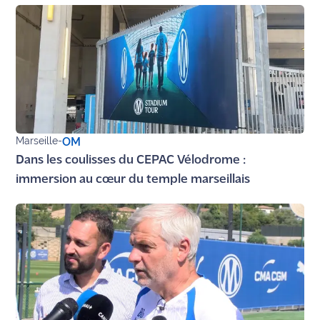
Ecouter
et voir
Maritima
Qui
sommes
nous ?
Marseille
-
OM
Devenir
Dans les coulisses du CEPAC Vélodrome :
annonceur
immersion au cœur du temple marseillais
Recrutement
Mention
légales
Conditions
générales
d'utilisation du