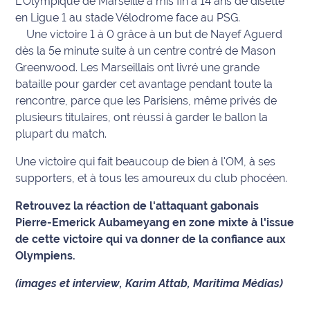
L'Olympique de Marseille a mis fin à 14 ans de disette
en Ligue 1 au stade Vélodrome face au PSG.
Info
Une victoire 1 à 0 grâce à un but de Nayef Aguerd
route
dès la 5e minute suite à un centre contré de Mason
Greenwood. Les Marseillais ont livré une grande
Justice
bataille pour garder cet avantage pendant toute la
rencontre, parce que les Parisiens, même privés de
Loisirs
plusieurs titulaires, ont réussi à garder le ballon la
plupart du match.
Météo
Une victoire qui fait beaucoup de bien à l'OM, à ses
Politique
supporters, et à tous les amoureux du club phocéen.
Santé
Retrouvez la réaction de l'attaquant gabonais
Pierre-Emerick Aubameyang en zone mixte à l'issue
Social
de cette victoire qui va donner de la confiance aux
Olympiens.
Transport
(images et interview, Karim Attab, Maritima Médias)
National