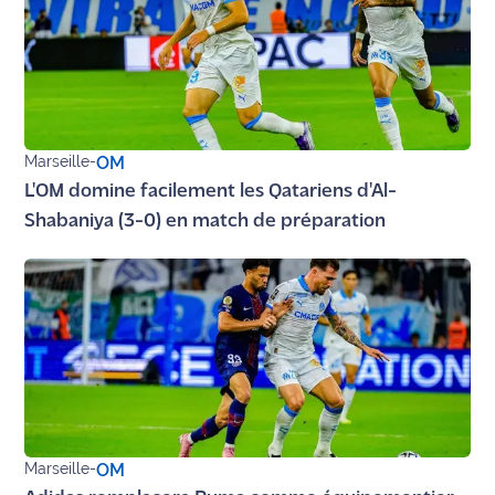
rouge
Maritima
L'anecdote
de Jeff
C'est
Marseille
-
OM
mon
L'OM domine facilement les Qatariens d'Al-
club
Shabaniya (3-0) en match de préparation
Les
Coachs
Maritima
Bon
plan
sortie
Nous
Marseille
-
OM
contacter