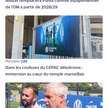
Adidas remplacera Puma comme équipementier
de l'OM à partir de 2028/29
Ecouter
et voir
Maritima
Qui
sommes
nous ?
Devenir
annonceur
Marseille
-
OM
Dans les coulisses du CEPAC Vélodrome :
Recrutement
immersion au cœur du temple marseillais
Mention
légales
Conditions
générales
d'utilisation du