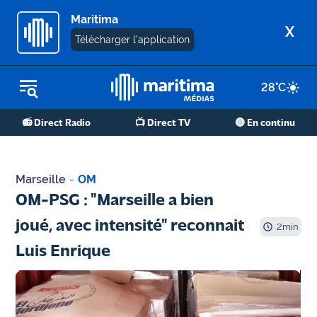
Maritima
X
Télécharger l'application
28
°C
REPLAY RADIO
📻 Direct Radio
📺 Direct TV
🔴 En continu
REPLAY TV
ÉCOUTER LES PODCASTS
Marseille
-
OM
Martigues
OM-PSG : "Marseille a bien
- Etang
joué, avec intensité" reconnait
de Berre
2
min
Luis Enrique
Marseille
- Aix
OM