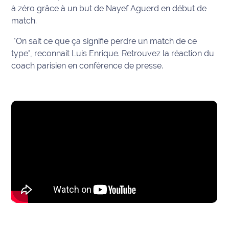
à zéro grâce à un but de Nayef Aguerd en début de
Info
match.
route
"On sait ce que ça signifie perdre un match de ce
type", reconnait Luis Enrique. Retrouvez la réaction du
Justice
coach parisien en conférence de presse.
Loisirs
Météo
Politique
Santé
Social
Transport
National