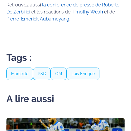
Retrouvez aussi
la conférence de presse de Roberto
International
De Zerbi ici
et les réactions de
Timothy Weah
et de
Pierre-Emerick Aubameyang
.
Défense
Municipales
2026
Contenus
Tags :
Partenaires
L'invité(e)
Marseille
PSG
OM
Luis Enrique
de la
rédaction
A lire aussi
Coup de
coeur
Maritima
Fil