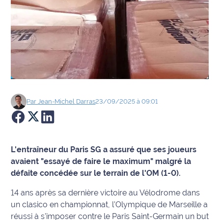
Agenda
Faits
divers
Sports
Société
Par
Jean-Michel
Darras
23/09/2025 à 09:01
Culture
Économie
L'entraîneur du Paris SG a assuré que ses joueurs
avaient "essayé de faire le maximum" malgré la
Éducation
défaite concédée sur le terrain de l'OM (1-0).
14 ans après sa dernière victoire au Vélodrome dans
Emploi
un clasico en championnat, l'Olympique de Marseille a
Environnement
réussi à s'imposer contre le Paris Saint-Germain un but