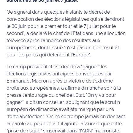
auront lieu le 30 juin et 7 juillet
Info
"Je signerai dans quelques instants le décret de
route
convocation des élections législatives qui se tiendront
le 30 juin pour le premier tour et le 7 juillet pour le
Justice
second", a déclaré le chef de l'Etat dans une allocution
télévisée après l'annonce des résultats aux
Loisirs
européennes, dont l'issue "n'est pas un bon résultat
pour les partis qui défendent l'Europe".
Météo
Le camp présidentiel est décidé à "gagner" les
Politique
élections législatives anticipées convoquées par
Emmanuel Macron après la victoire de l'extrême
Santé
droite aux européennes, a affirmé dimanche soir à la
presse l'entourage du chef de l'Etat. "On y va pour
Social
gagner", a dit un conseiller, soulignant que le scrutin
européen de dimanche avait été marqué par une
Transport
"forte abstention". "On ne se trompe jamais en donnant
la parole au peuple", a-t-il ajouté, assurant que cette
National
"prise de risque" s'inscrivait dans "l'ADN" macroniste.