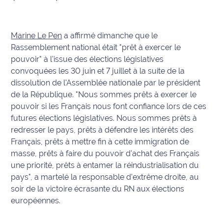
International
Défense
Marine Le Pen
a affirmé dimanche que le
Rassemblement national était "prêt à exercer le
Municipales
pouvoir" à l'issue des élections législatives
2026
convoquées les 30 juin et 7 juillet à la suite de la
dissolution de l'Assemblée nationale par le président
Contenus
de la République. "Nous sommes prêts à exercer le
Partenaires
pouvoir si les Français nous font confiance lors de ces
futures élections législatives. Nous sommes prêts à
L'invité(e)
redresser le pays, prêts à défendre les intérêts des
de la
Français, prêts à mettre fin à cette immigration de
rédaction
masse, prêts à faire du pouvoir d'achat des Français
une priorité, prêts à entamer la réindustrialisation du
Coup de
pays", a martelé la responsable d'extrême droite, au
coeur
soir de la victoire écrasante du RN aux élections
Maritima
européennes.
Fil