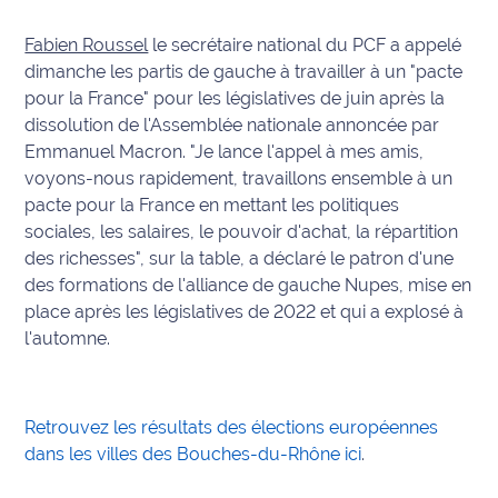
rouge
Maritima
Fabien Roussel
le secrétaire national du PCF a appelé
dimanche les partis de gauche à travailler à un "pacte
L'anecdote
pour la France" pour les législatives de juin après la
de Jeff
dissolution de l'Assemblée nationale annoncée par
Emmanuel Macron. "Je lance l'appel à mes amis,
C'est
voyons-nous rapidement, travaillons ensemble à un
mon
pacte pour la France en mettant les politiques
club
sociales, les salaires, le pouvoir d'achat, la répartition
des richesses", sur la table, a déclaré le patron d'une
Les
Coachs
des formations de l'alliance de gauche Nupes, mise en
Maritima
place après les législatives de 2022 et qui a explosé à
l'automne.
Bon
plan
sortie
Retrouvez les résultats des élections européennes
dans les villes des Bouches-du-Rhône ici
.
Nous
contacter