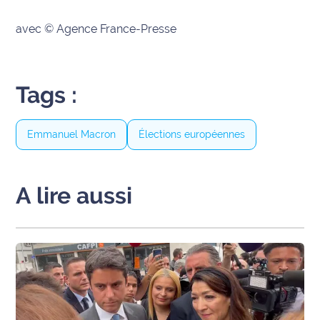
Ecouter
avec © Agence France-Presse
et voir
Maritima
Tags :
Qui
sommes
nous ?
Emmanuel Macron
Élections européennes
Devenir
annonceur
A lire aussi
Recrutement
Mention
légales
Conditions
générales
d'utilisation du