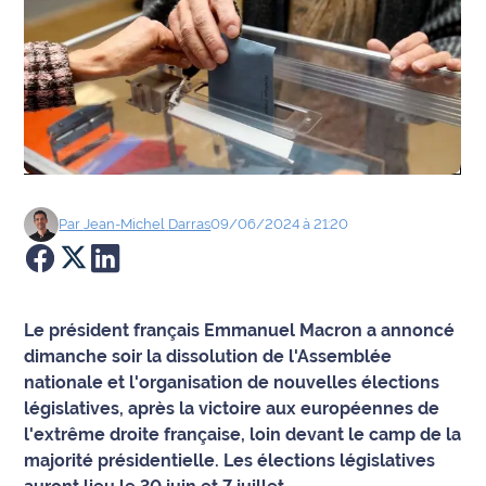
Agenda
Faits
divers
Sports
Société
Par
Jean-Michel
Darras
09/06/2024 à 21:20
Culture
Économie
Le président français Emmanuel Macron a annoncé
dimanche soir la dissolution de l'Assemblée
Éducation
nationale et l'organisation de nouvelles élections
législatives, après la victoire aux européennes de
Emploi
l'extrême droite française, loin devant le camp de la
majorité présidentielle. Les élections législatives
Environnement