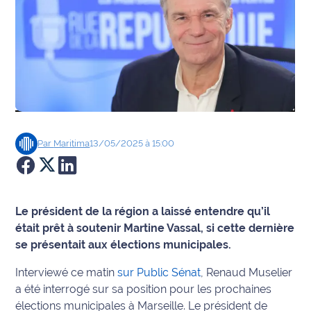
Agenda
Faits
divers
Sports
Société
Par
Maritima
13/05/2025 à 15:00
Culture
Économie
Le président de la région a laissé entendre qu’il
était prêt à soutenir Martine Vassal, si cette dernière
Éducation
se présentait aux élections municipales.
Interviewé ce matin
sur Public Sénat
, Renaud Muselier
Emploi
a été interrogé sur sa position pour les prochaines
Environnement
élections municipales à Marseille. Le président de