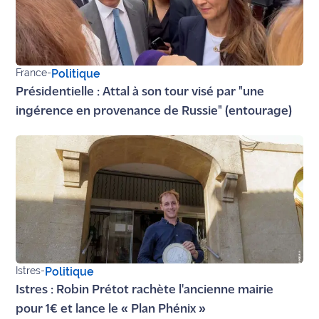
Ecouter
et voir
Maritima
France
-
Politique
Qui
Présidentielle : Attal à son tour visé par "une
sommes
ingérence en provenance de Russie" (entourage)
nous ?
Devenir
annonceur
Recrutement
Mention
légales
Istres
-
Politique
Conditions
Istres : Robin Prétot rachète l'ancienne mairie
générales
pour 1€ et lance le « Plan Phénix »
d'utilisation du