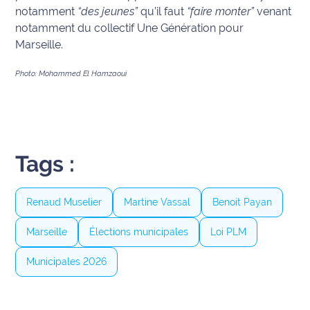
notamment
“des jeunes”
qu’il faut
“faire monter”
venant
International
notamment du collectif Une Génération pour
Marseille.
Défense
Photo: Mohammed El Hamzaoui
Municipales
2026
Contenus
Partenaires
Tags :
L'invité(e)
de la
Renaud Muselier
Martine Vassal
Benoit Payan
rédaction
Marseille
Élections municipales
Loi PLM
Coup de
coeur
Municipales 2026
Maritima
Fil