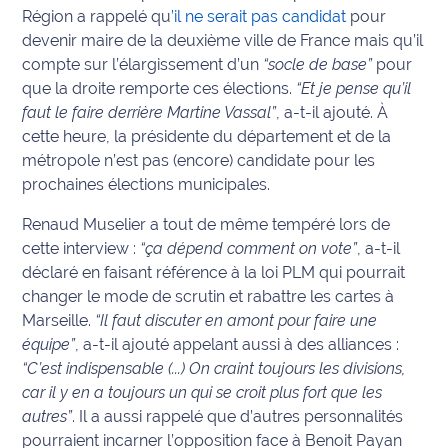
Région a rappelé qu
’il ne serait pas candidat
pour
Info
devenir maire de la deuxième ville de France mais qu’il
route
compte sur l’élargissement d’un
“socle de base”
pour
que la droite remporte ces élections.
“Et je pense qu’il
Justice
faut le faire derrière Martine Vassal”
, a-t-il ajouté. À
cette heure, la présidente du département et de la
Loisirs
métropole n’est pas (encore) candidate pour les
prochaines élections municipales.
Météo
Renaud Muselier a tout de même tempéré lors de
Politique
cette interview :
“ça dépend comment on vote”
, a-t-il
déclaré en faisant référence à la loi PLM qui pourrait
Santé
changer le mode de scrutin et rabattre les cartes à
Marseille.
“Il faut discuter en amont pour faire une
Social
équipe”
, a-t-il ajouté appelant aussi à des alliances :
“C’est indispensable (...) On craint toujours les divisions,
Transport
car il y en a toujours un qui se croit plus fort que les
autres”
. Il a aussi rappelé que d’autres personnalités
National
pourraient incarner l’opposition face à Benoit Payan