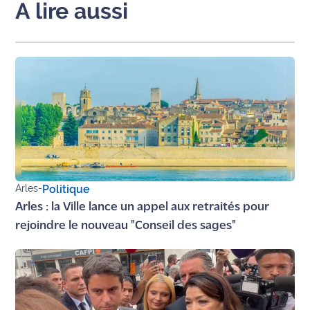
A lire aussi
rouge
Maritima
L'anecdote
de Jeff
C'est
mon
club
Les
Coachs
Arles
-
Politique
Maritima
Arles : la Ville lance un appel aux retraités pour
Bon
rejoindre le nouveau "Conseil des sages"
plan
sortie
Nous
contacter