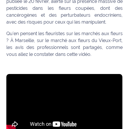
publiée le 20 février, alerte sur la présence massive de
pesticides dans les fleurs coupées, dont des
Info
cancérogènes et des perturbateurs endocriniens,
route
avec des risques pour ceux qui les manipulent.
Justice
Qu'en pensent les fleuristes sur les marchés aux fleurs
? À Marseille, sur le marché aux fleurs du Vieux-Port,
Loisirs
les avis des professionnels sont partagés, comme
vous allez le constater dans cette vidéo.
Météo
Politique
Santé
Social
Transport
National