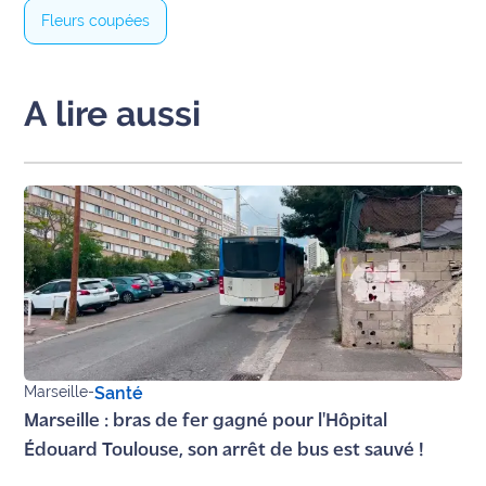
rouge
Fleurs coupées
Maritima
L'anecdote
A lire aussi
de Jeff
C'est
mon
club
Les
Coachs
Maritima
Bon
plan
Marseille
-
Santé
sortie
Marseille : bras de fer gagné pour l'Hôpital
Édouard Toulouse, son arrêt de bus est sauvé !
Nous
contacter