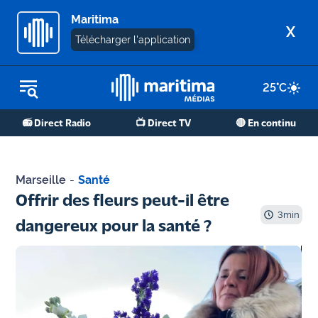
Maritima
X
Télécharger l'application
25
°C
REPLAY RADIO
📻 Direct Radio
📺 Direct TV
🔴 En continu
REPLAY TV
ÉCOUTER LES PODCASTS
Marseille
-
Santé
Martigues
Offrir des fleurs peut-il être
- Etang
3
min
dangereux pour la santé ?
de Berre
Marseille
- Aix
OM