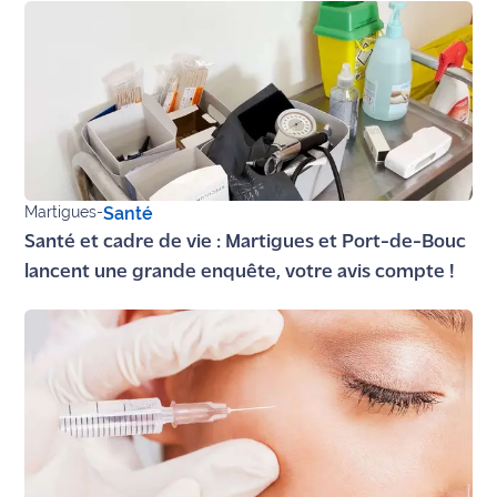
Ecouter
et voir
Maritima
Qui
sommes
nous ?
Martigues
-
Santé
Devenir
Santé et cadre de vie : Martigues et Port-de-Bouc
annonceur
lancent une grande enquête, votre avis compte !
Recrutement
Mention
légales
Conditions
générales
d'utilisation du