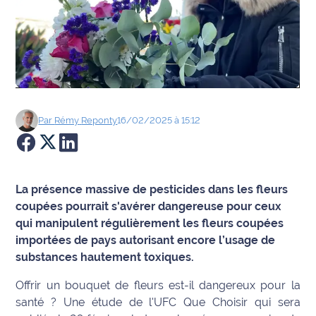
Agenda
Faits
divers
Sports
Par
Rémy
Reponty
16/02/2025 à 15:12
Société
Culture
La présence massive de pesticides dans les fleurs
coupées pourrait s'avérer dangereuse pour ceux
Économie
qui manipulent régulièrement les fleurs coupées
importées de pays autorisant encore l’usage de
Éducation
substances hautement toxiques.
Emploi
Offrir un bouquet de fleurs est-il dangereux pour la
santé ? Une étude de l'UFC Que Choisir qui sera
Environnement