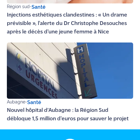
site maritima.fr
Région sud
-
Santé
Injections esthétiques clandestines : « Un drame
Archives
prévisible », l'alerte du Dr Christophe Desouches
après le décès d'une jeune femme à Nice
Aubagne
-
Santé
Nouvel hôpital d’Aubagne : la Région Sud
débloque 1,5 million d'euros pour sauver le projet