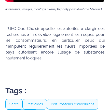
International
(Interviews, images, montage : Rémy Reponty pour Maritima Médias.)
Défense
L’UFC Que Choisir appelle les autorités à élargir ces
Municipales
2026
recherches afin d’évaluer également les risques pour
les consommateurs, en particulier ceux qui
Contenus
manipulent régulièrement les fleurs importées de
Partenaires
pays autorisant encore l’usage de substances
hautement toxiques.
L'invité(e)
de la
rédaction
Coup de
Tags :
coeur
Maritima
Santé
Pesticides
Perturbateurs endocriniens
Fil